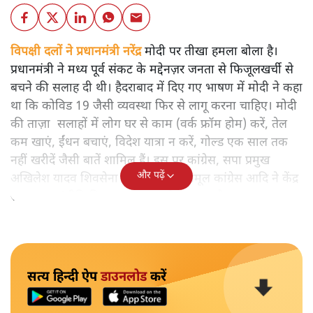
विपक्षी दलों ने प्रधानमंत्री नरेंद्र
मोदी पर तीखा हमला बोला है।
प्रधानमंत्री ने मध्य पूर्व संकट के मद्देनज़र जनता से फिजूलखर्ची से
बचने की सलाह दी थी। हैदराबाद में दिए गए भाषण में मोदी ने कहा
था कि कोविड 19 जैसी व्यवस्था फिर से लागू करना चाहिए। मोदी
की ताज़ा सलाहों में लोग घर से काम (वर्क फ्रॉम होम) करें, तेल
कम खाएं, ईंधन बचाएं, विदेश यात्रा न करें, गोल्ड एक साल तक
नहीं खरीदें जैसी बातें शामिल हैं। इस पर कांग्रेस, सपा प्रमुख
और पढ़ें
अखिलेश यादव शिवसेना (UBT) और तृणमूल कांग्रेस आदि ने केंद्र
सरकार पर 'नीति विफलता' का आरोप लगाया है।
सत्य हिन्दी ऐप
डाउनलोड
करें