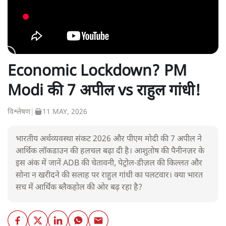
Economic Lockdown? PM
Modi की 7 अपील vs राहुल गांधी!
विश्लेषण
|
11 MAY, 2026
भारतीय अर्थव्यवस्था संकट 2026 और पीएम मोदी की 7 अपील ने
आर्थिक लॉकडाउन की हलचल बढ़ा दी है। आशुतोष की पैनीनज़र के
इस अंक में जानें ADB की चेतावनी, पेट्रोल-डीज़ल की किल्लत और
सोना न खरीदने की सलाह पर राहुल गांधी का पलटवार। क्या भारत
सच में आर्थिक ब्लैकहोल की ओर बढ़ रहा है?