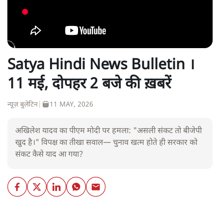
Satya Hindi News Bulletin ।
11 मई, दोपहर 2 बजे की ख़बरें
न्यूज़ बुलेटिन
|
11 MAY, 2026
अखिलेश यादव का पीएम मोदी पर हमला: "असली संकट तो बीजेपी
खुद है।" विपक्ष का तीखा सवाल— चुनाव खत्म होते ही सरकार को
संकट कैसे याद आ गया?