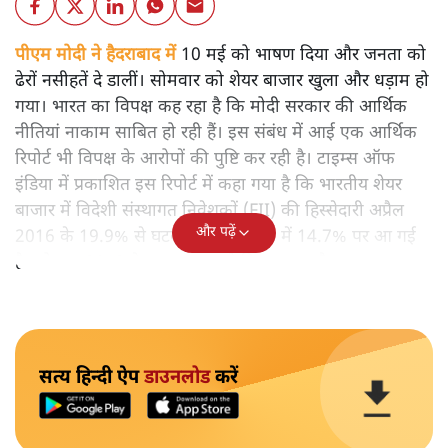
पीएम मोदी ने हैदराबाद में
10 मई को भाषण दिया और जनता को
ढेरों नसीहतें दे डालीं। सोमवार को शेयर बाजार खुला और धड़ाम हो
गया। भारत का विपक्ष कह रहा है कि मोदी सरकार की आर्थिक
नीतियां नाकाम साबित हो रही हैं। इस संबंध में आई एक आर्थिक
रिपोर्ट भी विपक्ष के आरोपों की पुष्टि कर रही है। टाइम्स ऑफ
इंडिया में प्रकाशित इस रिपोर्ट में कहा गया है कि भारतीय शेयर
बाजार में विदेशी संस्थागत निवेशकों (FII) की हिस्सेदारी अप्रैल
और पढ़ें
2016 के 19.9% से घटकर अप्रैल 2026 में 14.7% पर आ गई
है, जो जून 2012 के बाद का सबसे निचला स्तर है।
सत्य हिन्दी ऐप
डाउनलोड
करें