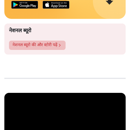
नेशनल ब्यूरो
नेशनल ब्यूरो
की और स्टोरी पढ़ें