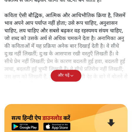
वक्तव्य से आगे बढ़कर चेतना की घटना बन जाती है।
कविता ऐसी बौद्धिक, आत्मिक और आधिभौतिक क्रिया है, जिसमें
भाव अपने आप पर्याप्त नहीं होता; उसे रूप चाहिए, अनुशासन
चाहिए, लय चाहिए और सबसे बढ़कर वह रहस्यमय संयम चाहिए,
जो शब्द को उसके अर्थ से अधिक चमकने देता है। अनामिका अनु
की कविताओं में यह प्रक्रिया अनेक बार दिखाई देती है। वे सीधे
दु:ख नहीं लिखतीं; दु:ख के आसपास रखी वस्तुएँ लिखती हैं। वे
सीधे प्रेम नहीं लिखतीं; प्रेम के कारण बदलती हुई हवा, बदलती हुई
त्वचा, बदलती हुई चुप्पी लिखती हैं। वे सीधे प्रतिरोध नहीं लिखतीं;
और पढ़ें
उस क्षण को लिखती हैं, जब एक स्त्री अपनी देह के बारे में बोलने से
पहले सदियों की धूल झाड़ती है।
सत्य हिन्दी ऐप
डाउनलोड
करें