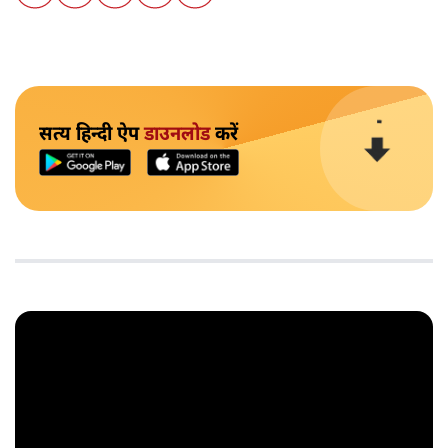
सत्य हिन्दी ऐप
डाउनलोड
करें