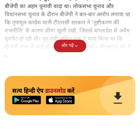
बीजेपी का अहम चुनावी वादा था। लोकसभा चुनाव और
विधानसभा चुनाव के दौरान बीजेपी ने बार-बार आरोप लगाया था
कि तृणमूल कांग्रेस यानी टीएमसी सरकार ने 'तुष्टीकरण की
राजनीति' के कारण सीमा खुली रखी, जिससे बांग्लादेश से अवैध
घुसपैठ हो रही थी। गृह मंत्री अमित शाह ने वादा किया था कि
और पढ़ें
बीजेपी सत्ता में आई तो 45 दिनों में सारी जमीन बीएसएफ़ को दे
दी जाएगी। अब नई सरकार ने इसे पूरा कर दिया।
सत्य हिन्दी ऐप
डाउनलोड
करें