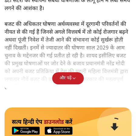
डेटा सेंटरों की स्थापना संबंधी घोषणाओं के लागू होने में लंबा समय
लगने की आशंका है।
बजट की अधिकतर घोषणा अर्थव्यवस्था में दूरगामी परिवर्तनों की
नीयत से की गई हैं जिनसे अगले वित्तवर्ष में तो कोई रोजगार बढ़ने
अथवा पूंजी निवेश में तेजी आने की संभावना कोई सुर्खरू होती
नहीं दिखती। इनमें से ज्यादातर की घोषणा साल 2029 के आम
चुनाव के मद्देनजर की गई प्रतीत हो रही है। शायद इसीलिए बजट
की प्रमुख घोषणाओं पर जोर देने के बजाय प्रधानमंत्री नरेंद्र मोदी
को अपनी बजट प्रतिक्रिया में देश की पहली महिला वित्तमंत्री द्वारा
और पढ़ें
लगातार नौवें बजट की प्रस्तुति को अपनी सरकार की महत्वपूर्ण
उपलब्धि बताने पर मजबूर होना पड़ा।
सत्य हिन्दी ऐप
डाउनलोड
करें