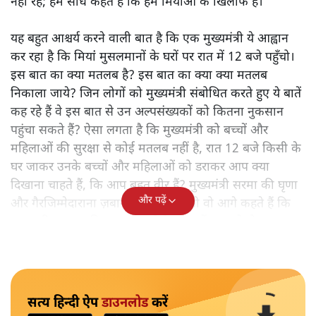
नहीं रहे; हम सीधे कहते हैं कि हम मियांओं के खिलाफ हैं।"
यह बहुत आश्चर्य करने वाली बात है कि एक मुख्यमंत्री ये आह्वान
कर रहा है कि मियांं मुसलमानों के घरों पर रात में 12 बजे पहुँचो।
इस बात का क्या मतलब है? इस बात का क्या क्या मतलब
निकाला जाये? जिन लोगों को मुख्यमंत्री संबोधित करते हुए ये बातें
कह रहे हैं वे इस बात से उन अल्पसंख्यकों को कितना नुकसान
पहुंचा सकते हैं? ऐसा लगता है कि मुख्यमंत्री को बच्चों और
महिलाओं की सुरक्षा से कोई मतलब नहीं है, रात 12 बजे किसी के
घर जाकर उनके बच्चों और महिलाओं को डराकर आप क्या
दिखाना चाहते हैं, कि आप बहुत वीर हैं? मुख्यमंत्री सरमा की घृणा
और पढ़ें
और गैरजिम्मेदाराना ज़बान यहीं नहीं रुकती वो आगे कहते हैं कि
"अगर रिक्शा का किराया 5 रुपये है, तो उन्हें 4 रुपये दो।"
सत्य हिन्दी ऐप
डाउनलोड
करें