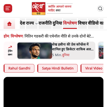
देश
राज्य
राजनीति
दुनिया
विश्लेषण
विचार
वीडियो
वक़्त
होम
/
विश्लेषण
/
नितिन गडकरी की एथेनॉल नीति से उनके दोनों बेटे
मालामाल हुए
ेंस में
झारखंड के आंदोलनकारी छात्रों ने
ाकिब अल
दबाव बढ़ाया, सीएम हेमंत सोरेन का
ट्रेंडिंग
बम से हमला
इस्तीफा मांगा, 10 को घेरेंगे
4 Min
.
झारखंड
ख़बर
विधानसभा
Rahul Gandhi
Satya Hindi Bulletin
Viral Video