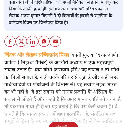
क्या गांधी जी ने दक्षिणपंथियों को अपनी नैतिकता से इतना मजबूर कर
दिया कि उनकी हत्या ही एकमात्र रास्ता बचा था? वरिष्ठ पत्रकार/
लेखक अरुण कुमार त्रिपाठी ने दो किताबों के हवाले से राष्ट्रपिता के
बलिदान दिवस पर विश्लेषण किया है।
चिंतक और लेखक सच्चिदानंद सिन्हा
अपनी पुस्तक ‘द अनआर्मड
प्राफेट’ ( निहत्था पैगंबर) के आखिरी अध्याय में एक महत्त्वपूर्ण
सवाल उठाते हैः- क्या गांधी कामयाब होंगे? यह सवाल न तो गांधी
का निजी सवाल है, न ही उनके परिवार से जुड़ा है और न ही महज
गांधीवादियों या गांधीजनों के विश्वास से। यह सवाल महज भारत
का भी नहीं है। वे इस सवाल को मानव प्रजाति के अस्तित्व के
सवाल से जोड़ते हैं और कहते हैं कि अगर मानव जाति को बचना है
तो एकमात्र गांधी ही हैं जो यह बताते हैं कि उसे कैसे बचना है। वे
मानते हैं कि मानव सभ्यता में बहुत हठधर्मिता है, संगठित मानव
समूहों ने हिंसा के नए नए तरीके ईजाद किए हैं। लेकिन आखिरकार