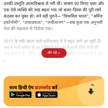
उनकी प्रस्तुति आत्मविश्वास से भरी थी। भाषण 90 मिनट चला और
एक ऐसे व्यक्ति की तरह बहता गया जो बजट‑दिवस की पूरी रस्में
कंठस्थ कर चुका हो। नारे वही पुराने—“विकसित भारत”, “ऑरेंज
इकोनॉमी”, “उत्पादकता”, “लचीलापन”—सब कुछ एक अनुभवी
नेता की सहजता से पिरोया गया।
2019 के बही‑खाता वाले प्रतीकवाद से वे बहुत आगे आ चुकी हैं।
अब वे नार्थ ब्लॉक के हर गलियारे को जानने वाली वित्त मंत्री की
और पढ़ें
तरह बोलती हैं। लेकिन इस आत्मविश्वास के नीचे जो सामग्री है, वह
उतनी ही अनुमानित और दोहराव भरी।
सत्य हिन्दी ऐप
डाउनलोड
करें