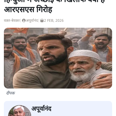
हिन्दुओं में अच्छाई के खिलाफ क्यों है
आरएसएस गिरोह
वक़्त-बेवक़्त
|
अपूर्वानंद
|
2 FEB, 2026
दीपक
अपूर्वानंद