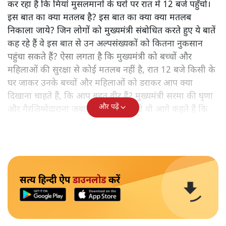
कर रहा है कि मियांं मुसलमानों के घरों पर रात में 12 बजे पहुँचो।
इस बात का क्या मतलब है? इस बात का क्या क्या मतलब
निकाला जाये? जिन लोगों को मुख्यमंत्री संबोधित करते हुए ये बातें
कह रहे हैं वे इस बात से उन अल्पसंख्यकों को कितना नुकसान
पहुंचा सकते हैं? ऐसा लगता है कि मुख्यमंत्री को बच्चों और
महिलाओं की सुरक्षा से कोई मतलब नहीं है, रात 12 बजे किसी के
घर जाकर उनके बच्चों और महिलाओं को डराकर आप क्या
दिखाना चाहते हैं, कि आप बहुत वीर हैं? मुख्यमंत्री सरमा की घृणा
और पढ़ें
और गैरजिम्मेदाराना ज़बान यहीं नहीं रुकती वो आगे कहते हैं कि
"अगर रिक्शा का किराया 5 रुपये है, तो उन्हें 4 रुपये दो।"
सत्य हिन्दी ऐप
डाउनलोड
करें