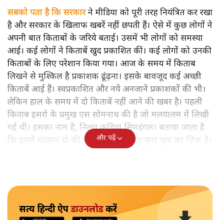
सबको पता है कि सरकार
ने मीडिया को पूरी तरह नियंत्रित कर रखा
है और सरकार के खिलाफ खबरें नहीं छपती हैं। ऐसे में कुछ लोगों ने
अपनी बात किताबों के जरिये बताई। उसमें भी लोगों को समस्या
आई। कई लोगों ने किताबें खुद प्रकाशित कीं। कई लोगों को उनकी
किताबों के लिए परेशान किया गया। आज के समय में किताब
लिखने से मुश्किल है प्रकाशक ढूंढ़ना। इसके बावजूद कई अच्छी
किताबें आई हैं। स्वप्रकाशित और नये अनजाने प्रकाशकों की भी।
लेकिन हाल के समय में दो किताबें नहीं आने की खबर है। पहली
किताब इसरो के प्रमुख एस सोमनाथ की है जो मलयालम में लिखी
गई थी। इसका नाम है, निलवु कुडिचा सिमहंगल। बताया जाता है
और पढ़ें
कि इसमें चंद्रयान दो की नाकामी से संबंधित कुछ चूक का जिक्र है।
सत्य हिन्दी ऐप
डाउनलोड
करें