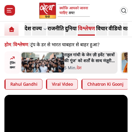
देश
राज्य
राजनीति
दुनिया
विश्लेषण
विचार
वीडियो
वक़्त
होम
/
विश्लेषण
/
ट्रंप के डर से भारत चाबहार से बाहर हुआ?
ं और
राहुल गांधी के जेन ज़ी इवेंट 'छात्रों
तीजा,
की गूंज' को शर्तों के साथ मंज़ूरी
ट्रेंडिंग
देना पड़ा
5 Min
.
देश
ख़बर
Rahul Gandhi
Viral Video
Chhatron Ki Goonj