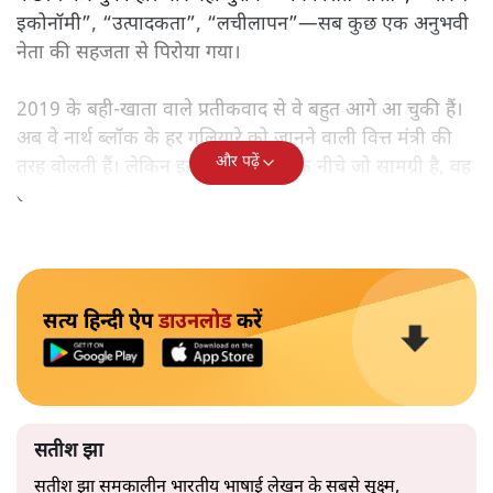
इकोनॉमी”, “उत्पादकता”, “लचीलापन”—सब कुछ एक अनुभवी
नेता की सहजता से पिरोया गया।
2019 के बही‑खाता वाले प्रतीकवाद से वे बहुत आगे आ चुकी हैं।
अब वे नार्थ ब्लॉक के हर गलियारे को जानने वाली वित्त मंत्री की
और पढ़ें
तरह बोलती हैं। लेकिन इस आत्मविश्वास के नीचे जो सामग्री है, वह
उतनी ही अनुमानित और दोहराव भरी।
सत्य हिन्दी ऐप
डाउनलोड
करें
सतीश झा
सतीश झा समकालीन भारतीय भाषाई लेखन के सबसे सूक्ष्म,