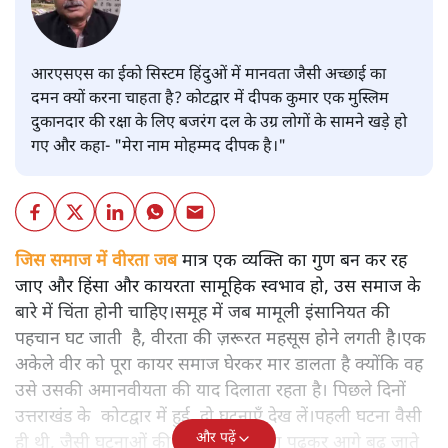
आरएसएस का ईको सिस्टम हिंदुओं में मानवता जैसी अच्छाई का
दमन क्यों करना चाहता है? कोटद्वार में दीपक कुमार एक मुस्लिम
दुकानदार की रक्षा के लिए बजरंग दल के उग्र लोगों के सामने खड़े हो
गए और कहा- "मेरा नाम मोहम्मद दीपक है।"
जिस समाज में वीरता जब
मात्र एक व्यक्ति का गुण बन कर रह
जाए और हिंसा और कायरता सामूहिक स्वभाव हो, उस समाज के
बारे में चिंता होनी चाहिए।समूह में जब मामूली इंसानियत की
पहचान घट जाती है, वीरता की ज़रूरत महसूस होने लगती है।एक
अकेले वीर को पूरा कायर समाज घेरकर मार डालता है क्योंकि वह
उसे उसकी अमानवीयता की याद दिलाता रहता है। पिछले दिनों
उत्तराखंड के कोटद्वार में हुई दो घटनाएँ देख लें।पहली घटना वैसी
और पढ़ें
ही थी, जैसी घटनाओं की खबर हम रोज़ाना पढ़कर आगे बढ़ जाते