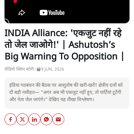
INDIA Alliance: 'एकजुट नहीं रहे
तो जेल जाओगे!' | Ashutosh’s
Big Warning To Opposition |
वीडियो क्लिप स्टोरी
|
9 JUN, 2026
इंडिया गठबंधन की बैठक पर आशुतोष की खरी-खरी! क्षेत्रीय दलों को
दी बड़ी नसीहत— "अगर अब भी एकजुट नहीं हुए, तो पार्टियां टूटेंगी
और नेता जेल जाएंगे।" देखिए यह तीखा विश्लेषण।