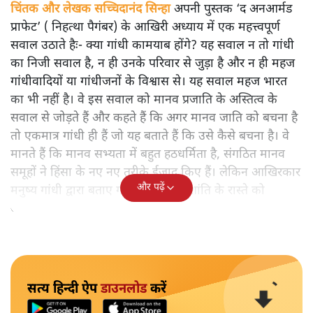
चिंतक और लेखक सच्चिदानंद सिन्हा
अपनी पुस्तक ‘द अनआर्मड
प्राफेट’ ( निहत्था पैगंबर) के आखिरी अध्याय में एक महत्त्वपूर्ण
सवाल उठाते हैः- क्या गांधी कामयाब होंगे? यह सवाल न तो गांधी
का निजी सवाल है, न ही उनके परिवार से जुड़ा है और न ही महज
गांधीवादियों या गांधीजनों के विश्वास से। यह सवाल महज भारत
का भी नहीं है। वे इस सवाल को मानव प्रजाति के अस्तित्व के
सवाल से जोड़ते हैं और कहते हैं कि अगर मानव जाति को बचना है
तो एकमात्र गांधी ही हैं जो यह बताते हैं कि उसे कैसे बचना है। वे
मानते हैं कि मानव सभ्यता में बहुत हठधर्मिता है, संगठित मानव
समूहों ने हिंसा के नए नए तरीके ईजाद किए हैं। लेकिन आखिरकार
और पढ़ें
मनुष्य गांधी द्वारा बताए गए अहिंसा और शांति के रास्ते को
अपनाएगा।
सत्य हिन्दी ऐप
डाउनलोड
करें