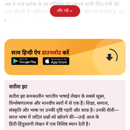
अब वे नार्थ ब्लॉक के हर गलियारे को जानने वाली वित्त मंत्री की
और पढ़ें
तरह बोलती हैं। लेकिन इस आत्मविश्वास के नीचे जो सामग्री है, वह
उतनी ही अनुमानित और दोहराव भरी।
सत्य हिन्दी ऐप
डाउनलोड
करें
सतीश झा
सतीश झा समकालीन भारतीय भाषाई लेखन के सबसे सूक्ष्म,
विश्लेषणात्मक और मानवीय स्वरों में से एक हैं। शिक्षा, समाज,
संस्कृति और भाषा पर उनकी दृष्टि गहरी और साफ़ है। उनकी शैली—
सरल भाषा में जटिल प्रश्नों को खोलने की—उन्हें आज के
हिंदी‑हिंदुस्तानी लेखन में एक विशिष्ट स्थान देती है।