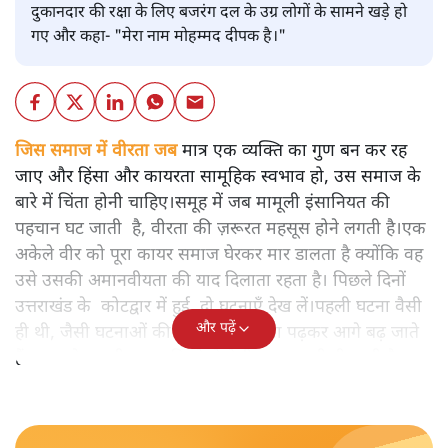
दुकानदार की रक्षा के लिए बजरंग दल के उग्र लोगों के सामने खड़े हो
गए और कहा- "मेरा नाम मोहम्मद दीपक है।"
जिस समाज में वीरता जब
मात्र एक व्यक्ति का गुण बन कर रह
जाए और हिंसा और कायरता सामूहिक स्वभाव हो, उस समाज के
बारे में चिंता होनी चाहिए।समूह में जब मामूली इंसानियत की
पहचान घट जाती है, वीरता की ज़रूरत महसूस होने लगती है।एक
अकेले वीर को पूरा कायर समाज घेरकर मार डालता है क्योंकि वह
उसे उसकी अमानवीयता की याद दिलाता रहता है। पिछले दिनों
उत्तराखंड के कोटद्वार में हुई दो घटनाएँ देख लें।पहली घटना वैसी
और पढ़ें
ही थी, जैसी घटनाओं की खबर हम रोज़ाना पढ़कर आगे बढ़ जाते
हैं।भारत के तक़रीबन हर हिस्से से ऐसी खबर आती ही रहती है।