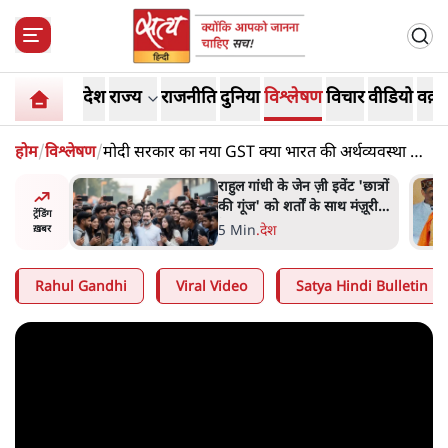
देश
राज्य
राजनीति
दुनिया
विश्लेषण
विचार
वीडियो
वक़्त
होम
/
विश्लेषण
/
मोदी सरकार का नया GST क्या भारत की अर्थव्यवस्था के
लिए गेम चेंजर है?
ंट 'छात्रों
सुखबीर बादल और पीएम मोदी
 मंज़ूरी
मिले, पंजाब चुनाव से पहले बीजेपी-
ट्रेंडिंग
अकाली दल गठबंधन की अटकलें
6 Min
.
पंजाब
ख़बर
तेज
Rahul Gandhi
Viral Video
Satya Hindi Bulletin