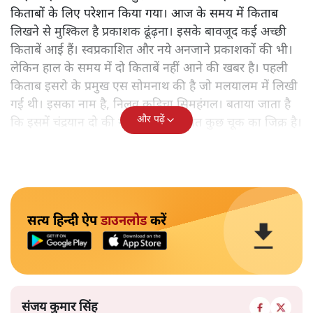
किताबों के लिए परेशान किया गया। आज के समय में किताब
लिखने से मुश्किल है प्रकाशक ढूंढ़ना। इसके बावजूद कई अच्छी
किताबें आई हैं। स्वप्रकाशित और नये अनजाने प्रकाशकों की भी।
लेकिन हाल के समय में दो किताबें नहीं आने की खबर है। पहली
किताब इसरो के प्रमुख एस सोमनाथ की है जो मलयालम में लिखी
गई थी। इसका नाम है, निलवु कुडिचा सिमहंगल। बताया जाता है
और पढ़ें
कि इसमें चंद्रयान दो की नाकामी से संबंधित कुछ चूक का जिक्र है।
सत्य हिन्दी ऐप
डाउनलोड
करें
संजय कुमार सिंह