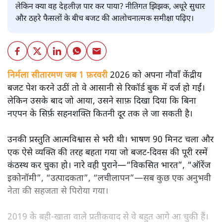
लेकिन क्या वह देहलीज़ पार कर पाया? नीतिगत झिझक, अधूरे सुधार
और ठहरे फैसलों के बीच बजट की आलोचनात्मक समीक्षा पढ़िए।
निर्मला सीतारमण जब 1 फ़रवरी
2026 को अपना नौवाँ केंद्रीय
बजट पेश करने उठीं तो वे आसानी से रिकॉर्ड बुक में दर्ज हो गईं।
लेकिन उसके बाद जो आया, उसने साफ़ दिखा दिया कि बिना
नएपन के सिर्फ़ सहनशक्ति कितनी दूर तक ले जा सकती है।
उनकी प्रस्तुति आत्मविश्वास से भरी थी। भाषण 90 मिनट चला और
एक ऐसे व्यक्ति की तरह बहता गया जो बजट‑दिवस की पूरी रस्में
कंठस्थ कर चुका हो। नारे वही पुराने—“विकसित भारत”, “ऑरेंज
इकोनॉमी”, “उत्पादकता”, “लचीलापन”—सब कुछ एक अनुभवी
नेता की सहजता से पिरोया गया।
2019 के बही‑खाता वाले प्रतीकवाद से वे बहुत आगे आ चुकी हैं।