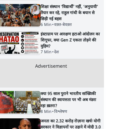
शिक्षा संस्थान ‘विद्यार्थी’ नहीं, ‘अनुयायी’
तैयार कर रहे, राहुल गांधी के बयान से
छिड़ी नई बहस
6 Min
•
वक़्त-बेवक़्त
इंस्टाग्राम पर आरक्षण हटाओ आंदोलन का
शिगूफा, क्या Gen Z एकता तोड़ने की
मुहिम?
7 Min
•
देश
Advertisement
क्या 95 साल पुराने भारतीय सांख्यिकी
संस्थान की स्वायत्तता पर भी अब मंडरा
13 के
Satya Hindi News
मेटा के सरेंडर के बाद भ
रहा ख़तरा?
की जेल,
बुलेटिन । 6 अगस्त, दोपहर 2
में केजरीवाल का इंस्टा ह
8 Min
•
विश्लेषण
ुनाई सजा
बजे की ख़बरें
बैनः AAP का आरोप
जनता का 2.32 करोड़ रोज़ाना खर्चः योगी
सरकार ने विज्ञापनों पर उड़ाने में मोदी 3.0