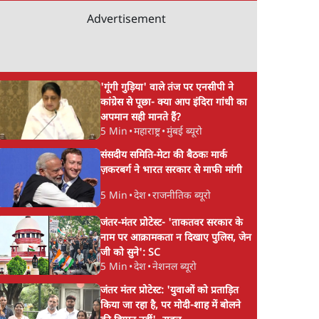
Advertisement
'गूंगी गुड़िया' वाले तंज पर एनसीपी ने
कांग्रेस से पूछा- क्या आप इंदिरा गांधी का
अपमान सही मानते हैं?
5 Min
•
महाराष्ट्र
•
मुंबई ब्यूरो
संसदीय समिति-मेटा की बैठकः मार्क
ज़करबर्ग ने भारत सरकार से माफी मांगी
5 Min
•
देश
•
राजनीतिक ब्यूरो
जंतर-मंतर प्रोटेस्ट- 'ताकतवर सरकार के
नाम पर आक्रामकता न दिखाए पुलिस, जेन
जी को सुने': SC
5 Min
•
देश
•
नेशनल ब्यूरो
जंतर मंतर प्रोटेस्ट: 'युवाओं को प्रताड़ित
किया जा रहा है, पर मोदी-शाह में बोलने