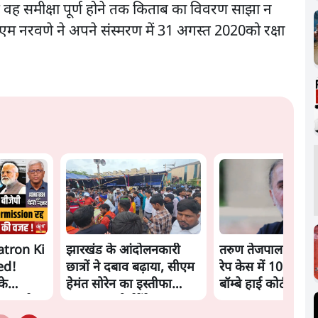
ि वह समीक्षा पूर्ण होने तक किताब का विवरण साझा न
एम नरवणे ने अपने संस्मरण में 31 अगस्त 2020को रक्षा
atron Ki
झारखंड के आंदोलनकारी
तरुण तेजपाल को 20
ed!
छात्रों ने दबाव बढ़ाया, सीएम
रेप केस में 10 साल 
के
हेमंत सोरेन का इस्तीफा
बॉम्बे हाई कोर्ट ने स
ach से
मांगा, 10 को घेरेंगे