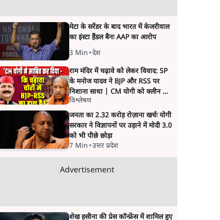
मेटा के सरेंडर के बाद भारत में केजरीवाल
का इंस्टा हैंडल बैनः AAP का आरोप
3 Min
•
देश
राम मंदिर में चढ़ावे को लेकर विवाद: SP
के मनोज यादव ने BJP और RSS पर
निशाना साधा | CM योगी को क्लीन चिट
विश्लेषण
मिली
जनता का 2.32 करोड़ रोज़ाना खर्चः योगी
सरकार ने विज्ञापनों पर उड़ाने में मोदी 3.0
को भी पीछे छोड़ा
7 Min
•
उत्तर प्रदेश
Advertisement
शेख हसीना की प्रेस कॉन्फ्रेंस में शामिल हुए