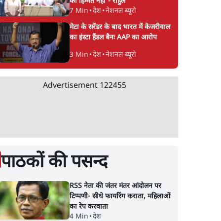
की हिम्मत नहीं'- राहुल
7 Min
•
देश
•
नेशनल ब्यूरो
मेटा के सरेंडर के बाद भारत में केजरीवाल
का इंस्टा हैंडल बैनः AAP का आरोप
3 Min
•
देश
•
नेशनल ब्यूरो
Advertisement
122455
पाठकों की पसन्द
RSS नेता की जंतर मंतर आंदोलन पर
टिप्पणी- सीधे फायरिंग कराता, महिलाओं
का रेप करवाता
4 Min
•
देश