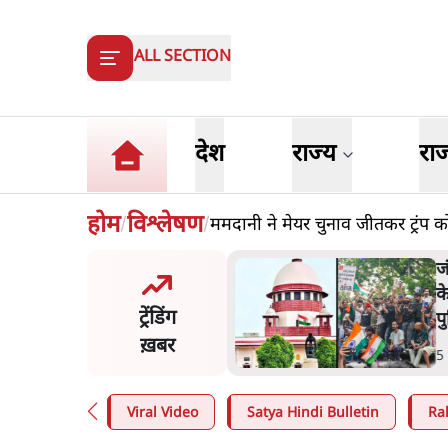
ALL SECTION
देश
राज्य
रा
होम
विश्लेषण
ममदानी ने मेयर चुनाव जीतकर ट्रंप क
/
/
य समिति-मेटा की बैठकः मार्क
ज
र्ग ने भारत सरकार से माफी
क
ट्रेंडिंग
प
ख़बर
n
.
देश
5
Viral Video
Satya Hindi Bulletin
Ra