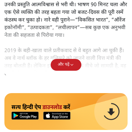
उनकी प्रस्तुति आत्मविश्वास से भरी थी। भाषण 90 मिनट चला और
एक ऐसे व्यक्ति की तरह बहता गया जो बजट‑दिवस की पूरी रस्में
कंठस्थ कर चुका हो। नारे वही पुराने—“विकसित भारत”, “ऑरेंज
इकोनॉमी”, “उत्पादकता”, “लचीलापन”—सब कुछ एक अनुभवी
नेता की सहजता से पिरोया गया।
2019 के बही‑खाता वाले प्रतीकवाद से वे बहुत आगे आ चुकी हैं।
अब वे नार्थ ब्लॉक के हर गलियारे को जानने वाली वित्त मंत्री की
और पढ़ें
तरह बोलती हैं। लेकिन इस आत्मविश्वास के नीचे जो सामग्री है, वह
उतनी ही अनुमानित और दोहराव भरी।
सत्य हिन्दी ऐप
डाउनलोड
करें