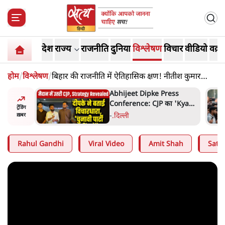
देश
राज्य
राजनीति
दुनिया
विश्लेषण
विचार
वीडियो
वक़्त
होम
/
विश्लेषण
/
बिहार की राजनीति में ऐतिहासिक क्षण! नीतीश कुमार
दसवीं बार BIHAR CM
हा- ' अंडों
Abhijeet Dipke Press
ता सेनानी
Conference: CJP का 'Kya
ट्रेंडिंग
Bolti Public' अभियान, चुनाव
-
.
दिल्ली
ख़बर
नहीं लड़ेगी CJP!
Rahul Gandhi
Viral Video
Amit Shah
Satya