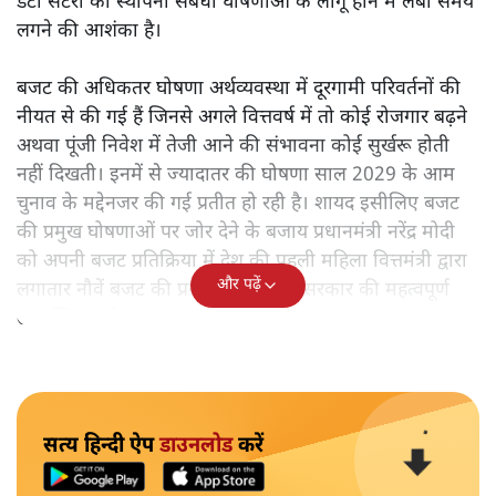
डेटा सेंटरों की स्थापना संबंधी घोषणाओं के लागू होने में लंबा समय
लगने की आशंका है।
बजट की अधिकतर घोषणा अर्थव्यवस्था में दूरगामी परिवर्तनों की
नीयत से की गई हैं जिनसे अगले वित्तवर्ष में तो कोई रोजगार बढ़ने
अथवा पूंजी निवेश में तेजी आने की संभावना कोई सुर्खरू होती
नहीं दिखती। इनमें से ज्यादातर की घोषणा साल 2029 के आम
चुनाव के मद्देनजर की गई प्रतीत हो रही है। शायद इसीलिए बजट
की प्रमुख घोषणाओं पर जोर देने के बजाय प्रधानमंत्री नरेंद्र मोदी
को अपनी बजट प्रतिक्रिया में देश की पहली महिला वित्तमंत्री द्वारा
और पढ़ें
लगातार नौवें बजट की प्रस्तुति को अपनी सरकार की महत्वपूर्ण
उपलब्धि बताने पर मजबूर होना पड़ा।
सत्य हिन्दी ऐप
डाउनलोड
करें