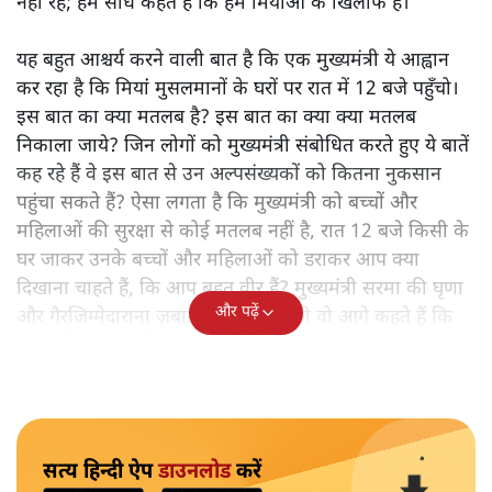
नहीं रहे; हम सीधे कहते हैं कि हम मियांओं के खिलाफ हैं।"
यह बहुत आश्चर्य करने वाली बात है कि एक मुख्यमंत्री ये आह्वान
कर रहा है कि मियांं मुसलमानों के घरों पर रात में 12 बजे पहुँचो।
इस बात का क्या मतलब है? इस बात का क्या क्या मतलब
निकाला जाये? जिन लोगों को मुख्यमंत्री संबोधित करते हुए ये बातें
कह रहे हैं वे इस बात से उन अल्पसंख्यकों को कितना नुकसान
पहुंचा सकते हैं? ऐसा लगता है कि मुख्यमंत्री को बच्चों और
महिलाओं की सुरक्षा से कोई मतलब नहीं है, रात 12 बजे किसी के
घर जाकर उनके बच्चों और महिलाओं को डराकर आप क्या
दिखाना चाहते हैं, कि आप बहुत वीर हैं? मुख्यमंत्री सरमा की घृणा
और पढ़ें
और गैरजिम्मेदाराना ज़बान यहीं नहीं रुकती वो आगे कहते हैं कि
"अगर रिक्शा का किराया 5 रुपये है, तो उन्हें 4 रुपये दो।"
सत्य हिन्दी ऐप
डाउनलोड
करें