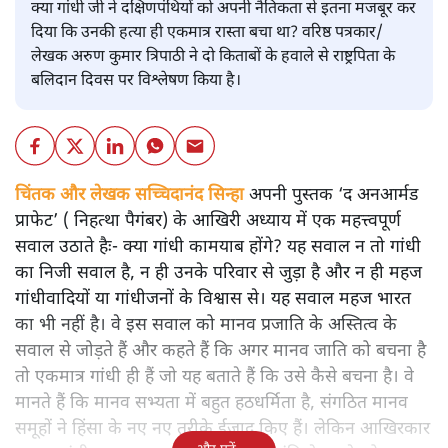
क्या गांधी जी ने दक्षिणपंथियों को अपनी नैतिकता से इतना मजबूर कर
दिया कि उनकी हत्या ही एकमात्र रास्ता बचा था? वरिष्ठ पत्रकार/
लेखक अरुण कुमार त्रिपाठी ने दो किताबों के हवाले से राष्ट्रपिता के
बलिदान दिवस पर विश्लेषण किया है।
चिंतक और लेखक सच्चिदानंद सिन्हा
अपनी पुस्तक ‘द अनआर्मड
प्राफेट’ ( निहत्था पैगंबर) के आखिरी अध्याय में एक महत्त्वपूर्ण
सवाल उठाते हैः- क्या गांधी कामयाब होंगे? यह सवाल न तो गांधी
का निजी सवाल है, न ही उनके परिवार से जुड़ा है और न ही महज
गांधीवादियों या गांधीजनों के विश्वास से। यह सवाल महज भारत
का भी नहीं है। वे इस सवाल को मानव प्रजाति के अस्तित्व के
सवाल से जोड़ते हैं और कहते हैं कि अगर मानव जाति को बचना है
तो एकमात्र गांधी ही हैं जो यह बताते हैं कि उसे कैसे बचना है। वे
मानते हैं कि मानव सभ्यता में बहुत हठधर्मिता है, संगठित मानव
समूहों ने हिंसा के नए नए तरीके ईजाद किए हैं। लेकिन आखिरकार