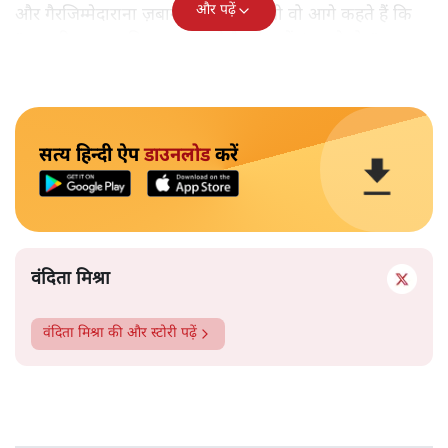
और पढ़ें
और गैरजिम्मेदाराना ज़बान यहीं नहीं रुकती वो आगे कहते हैं कि
"अगर रिक्शा का किराया 5 रुपये है, तो उन्हें 4 रुपये दो।"
सत्य हिन्दी ऐप
डाउनलोड
करें
वंदिता मिश्रा
वंदिता मिश्रा
की और स्टोरी पढ़ें