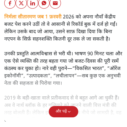
निर्मला सीतारमण जब 1 फ़रवरी
2026 को अपना नौवाँ केंद्रीय
बजट पेश करने उठीं तो वे आसानी से रिकॉर्ड बुक में दर्ज हो गईं।
लेकिन उसके बाद जो आया, उसने साफ़ दिखा दिया कि बिना
नएपन के सिर्फ़ सहनशक्ति कितनी दूर तक ले जा सकती है।
उनकी प्रस्तुति आत्मविश्वास से भरी थी। भाषण 90 मिनट चला और
एक ऐसे व्यक्ति की तरह बहता गया जो बजट‑दिवस की पूरी रस्में
कंठस्थ कर चुका हो। नारे वही पुराने—“विकसित भारत”, “ऑरेंज
इकोनॉमी”, “उत्पादकता”, “लचीलापन”—सब कुछ एक अनुभवी
नेता की सहजता से पिरोया गया।
2019 के बही‑खाता वाले प्रतीकवाद से वे बहुत आगे आ चुकी हैं।
अब वे नार्थ ब्लॉक के हर गलियारे को जानने वाली वित्त मंत्री की
और पढ़ें
तरह बोलती हैं। लेकिन इस आत्मविश्वास के नीचे जो सामग्री है, वह
उतनी ही अनुमानित और दोहराव भरी।