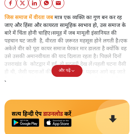
जिस समाज में वीरता जब
मात्र एक व्यक्ति का गुण बन कर रह
जाए और हिंसा और कायरता सामूहिक स्वभाव हो, उस समाज के
बारे में चिंता होनी चाहिए।समूह में जब मामूली इंसानियत की
पहचान घट जाती है, वीरता की ज़रूरत महसूस होने लगती है।एक
अकेले वीर को पूरा कायर समाज घेरकर मार डालता है क्योंकि वह
उसे उसकी अमानवीयता की याद दिलाता रहता है। पिछले दिनों
उत्तराखंड के कोटद्वार में हुई दो घटनाएँ देख लें।पहली घटना वैसी
और पढ़ें
ही थी, जैसी घटनाओं की खबर हम रोज़ाना पढ़कर आगे बढ़ जाते
हैं।भारत के तक़रीबन हर हिस्से से ऐसी खबर आती ही रहती है।
सत्य हिन्दी ऐप
डाउनलोड
करें