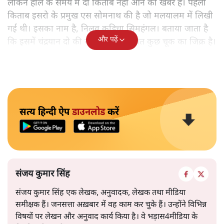
लेकिन हाल के समय में दो किताबें नहीं आने की खबर है। पहली
किताब इसरो के प्रमुख एस सोमनाथ की है जो मलयालम में लिखी
गई थी। इसका नाम है, निलवु कुडिचा सिमहंगल। बताया जाता है
और पढ़ें
कि इसमें चंद्रयान दो की नाकामी से संबंधित कुछ चूक का जिक्र है।
सत्य हिन्दी ऐप
डाउनलोड
करें
संजय कुमार सिंह
संजय कुमार सिंह एक लेखक, अनुवादक, लेखक तथा मीडिया
समीक्षक हैं। जनसत्ता अख़बार में वह काम कर चुके हैं। उन्होंने विभिन्न
विषयों पर लेखन और अनुवाद कार्य किया है। वे भड़ास4मीडिया के