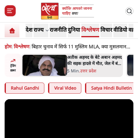
देश
राज्य
राजनीति
दुनिया
विश्लेषण
विचार
वीडियो
वक़्त
होम
/
विश्लेषण
/
बिहार चुनाव में सिर्फ 11 मुस्लिम MLA, क्या मुसलमान
अपनी नई पार्टी तलाश रहे हैं?
अबान अहमद
शेख हसीना की प्रेस कॉन्फ्रेंस में
ेल में बंद
शामिल हुए क्रिकेटर शाकिब अल
ट्रेंडिंग
हसन के घर पर पेट्रोल बम से हमला
5 Min
.
दुनिया
ख़बर
Rahul Gandhi
Viral Video
Satya Hindi Bulletin