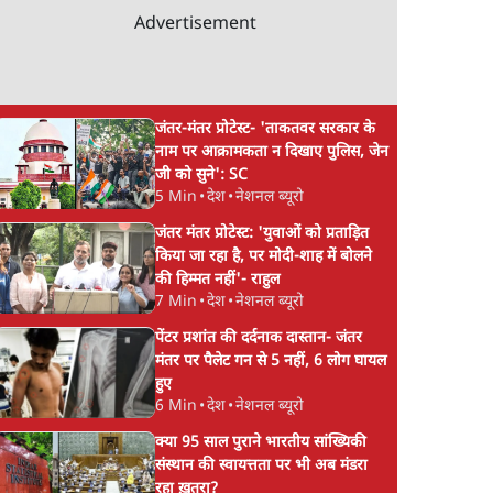
Advertisement
जंतर-मंतर प्रोटेस्ट- 'ताकतवर सरकार के
नाम पर आक्रामकता न दिखाए पुलिस, जेन
जी को सुने': SC
5 Min
•
देश
•
नेशनल ब्यूरो
जंतर मंतर प्रोटेस्ट: 'युवाओं को प्रताड़ित
किया जा रहा है, पर मोदी-शाह में बोलने
की हिम्मत नहीं'- राहुल
7 Min
•
देश
•
नेशनल ब्यूरो
पेंटर प्रशांत की दर्दनाक दास्तान- जंतर
मंतर पर पैलेट गन से 5 नहीं, 6 लोग घायल
हुए
6 Min
•
देश
•
नेशनल ब्यूरो
क्या 95 साल पुराने भारतीय सांख्यिकी
संस्थान की स्वायत्तता पर भी अब मंडरा
रहा ख़तरा?