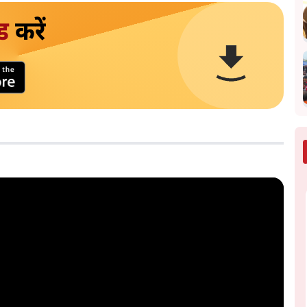
ड
करें