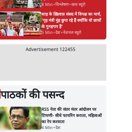
8 Min
•
विश्लेषण
•
सत्य ब्यूरो
शाह के ख़िलाफ़ संसद में विपक्ष का मार्च,
'गृह मंत्री मुंह छुपा रहे हैं क्योंकि वो छात्रों
के गुनहगार हैं'
5 Min
•
देश
•
नेशनल ब्यूरो
Advertisement
122455
पाठकों की पसन्द
RSS नेता की जंतर मंतर आंदोलन पर
टिप्पणी- सीधे फायरिंग कराता, महिलाओं
का रेप करवाता
4 Min
•
देश