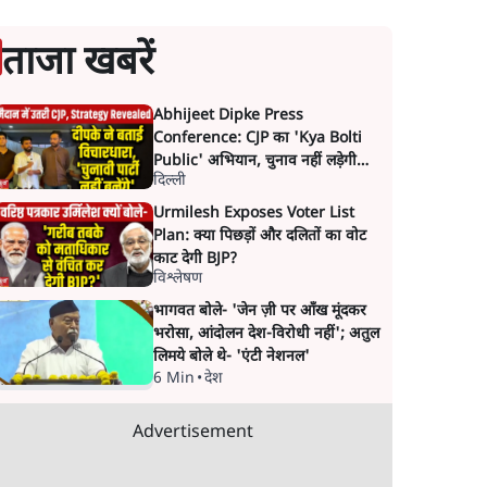
ताजा खबरें
Abhijeet Dipke Press
Conference: CJP का 'Kya Bolti
Public' अभियान, चुनाव नहीं लड़ेगी
दिल्ली
CJP!
Urmilesh Exposes Voter List
Plan: क्या पिछड़ों और दलितों का वोट
काट देगी BJP?
विश्लेषण
भागवत बोले- 'जेन ज़ी पर आँख मूंदकर
भरोसा, आंदोलन देश-विरोधी नहीं'; अतुल
लिमये बोले थे- 'एंटी नेशनल'
6 Min
•
देश
Advertisement