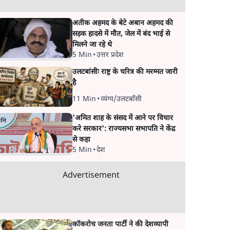
अतीक अहमद के बेटे अबान अहमद की
सड़क हादसे में मौत, जेल में बंद भाई से
मिलने जा रहे थे
5 Min
•
उत्तर प्रदेश
उलटबांसीः राष्ट्र के चरित्र की मरम्मत जारी
है
11 Min
•
व्यंग्य/उलटबाँसी
'अमित शाह के संसद में आने पर विचार
करे सरकार': राज्यसभा सभापति ने केंद्र
से कहा
5 Min
•
देश
Advertisement
कॉकरोच जनता पार्टी ने की देशव्यापी