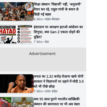
शिक्षा संस्थान ‘विद्यार्थी’ नहीं, ‘अनुयायी’
तैयार कर रहे, राहुल गांधी के बयान से
छिड़ी नई बहस
6 Min
•
वक़्त-बेवक़्त
इंस्टाग्राम पर आरक्षण हटाओ आंदोलन का
शिगूफा, क्या Gen Z एकता तोड़ने की
मुहिम?
7 Min
•
देश
Advertisement
जनता का 2.32 करोड़ रोज़ाना खर्चः योगी
सरकार ने विज्ञापनों पर उड़ाने में मोदी 3.0
को भी पीछे छोड़ा
7 Min
•
उत्तर प्रदेश
क्या 95 साल पुराने भारतीय सांख्यिकी
संस्थान की स्वायत्तता पर भी अब मंडरा