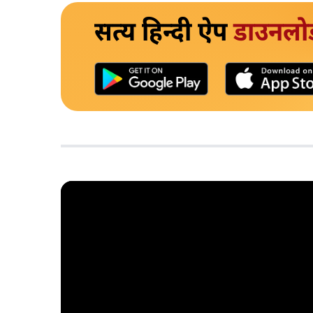
सत्य हिन्दी ऐप
डाउनलो