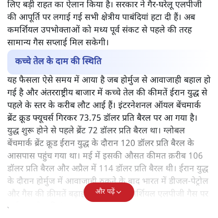
लिए बड़ी राहत का ऐलान किया है। सरकार ने गैर-घरेलू एलपीजी
की आपूर्ति पर लगाई गई सभी क्षेत्रीय पाबंदियां हटा दी हैं। अब
कमर्शियल उपभोक्ताओं को मध्य पूर्व संकट से पहले की तरह
सामान्य गैस सप्लाई मिल सकेगी।
कच्चे तेल के दाम की स्थिति
यह फैसला ऐसे समय में आया है जब होर्मुज से आवाजाही बहाल हो
गई है और अंतरराष्ट्रीय बाजार में कच्चे तेल की कीमतें ईरान युद्ध से
पहले के स्तर के करीब लौट आई हैं। इंटरनेशनल ऑयल बेंचमार्क
ब्रेंट क्रूड फ्यूचर्स गिरकर 73.75 डॉलर प्रति बैरल पर आ गया है।
युद्ध शुरू होने से पहले ब्रेंट 72 डॉलर प्रति बैरल था। ग्लोबल
बेंचमार्क ब्रेंट क्रूड ईरान युद्ध के दौरान 120 डॉलर प्रति बैरल के
आसपास पहुंच गया था। मई में इसकी औसत कीमत क़रीब 106
डॉलर प्रति बैरल और अप्रैल में 114 डॉलर प्रति बैरल थी। ईरान युद्ध
के दौरान होर्मुज में आवाजाही रुकने के बाद भारत में डीजल-पेट्रोल
और पढ़ें
और गैस की क़ीमतें बढ़ाई गई थीं और कमर्शियल एलपीजी गैस पर
कई तरह के प्रतिबंध लगाए गए थे।