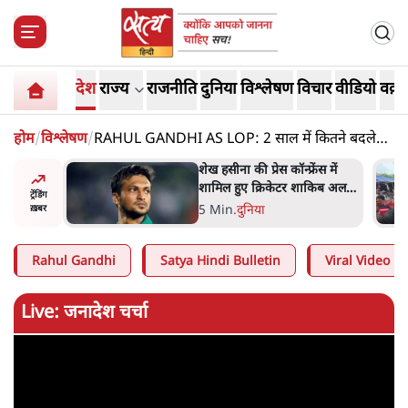
देश
राज्य
राजनीति
दुनिया
विश्लेषण
विचार
वीडियो
वक़्त
होम
/
विश्लेषण
/
RAHUL GANDHI AS LOP: 2 साल में कितने बदले
राहुल?
रेस कॉन्फ्रेंस में
झारखंड के आंदोलनकारी छात्रों ने
्रिकेटर शाकिब अल
दबाव बढ़ाया, सीएम हेमंत सोरेन का
ट्रेंडिंग
 पेट्रोल बम से हमला
इस्तीफा मांगा, 10 को घेरेंगे
ा
4 Min
.
झारखंड
ख़बर
विधानसभा
Rahul Gandhi
Satya Hindi Bulletin
Viral Video
Live: जनादेश चर्चा