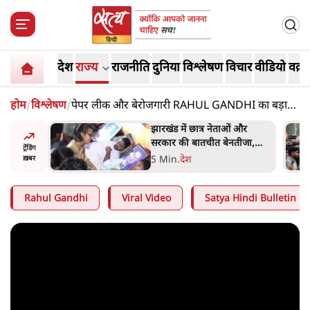
देश
राज्य
राजनीति
दुनिया
विश्लेषण
विचार
वीडियो
वक़्त
होम
/
विश्लेषण
/
पेपर लीक और बेरोजगारी RAHUL GANDHI का बड़ा
आंदोलन
ओं और
राहुल गांधी के जेन ज़ी इवेंट 'छात्रों
नतीजा,
की गूंज' को शर्तों के साथ मंज़ूरी
ट्रेंडिंग
देना पड़ा
5 Min
.
देश
ख़बर
Rahul Gandhi
Viral Video
Satya Hindi Bulletin