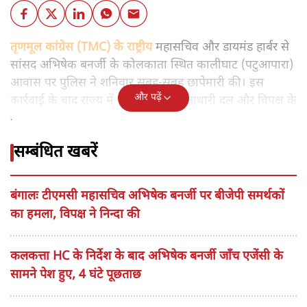
तृणमूल कांग्रेस (TMC) के राष्ट्रीय
महासचिव और डायमंड हार्बर से
सांसद अभिषेक बनर्जी के कोलकाता स्थित कालीघाट (पटुआपारा)
आवास पर पुलिस ने शनिवार सुबह-सुबह छापेमारी की। इस
और पढ़ें
कार्रवाई के बाद राज्य में एक बार फिर सत्ताधारी दल और विपक्ष के
बीच राजनीतिक टकराव चरम पर पहुंच गया है।
सम्बंधित खबरें
बंगालः टीएमसी महासचिव अभिषेक बनर्जी पर बीजेपी समर्थकों
का हमला, विपक्ष ने निन्दा की
कलकत्ता HC के निर्देश के बाद अभिषेक बनर्जी जाँच एजेंसी के
सामने पेश हुए, 4 घंटे पूछताछ