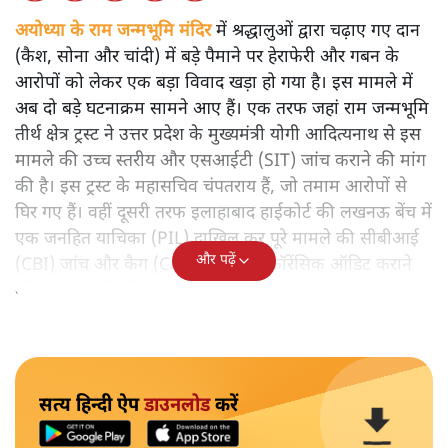
अयोध्या के राम जन्मभूमि मंदिर
में श्रद्धालुओं द्वारा चढ़ाए गए दान
(कैश, सोना और चांदी) में बड़े पैमाने पर हेराफेरी और गबन के
आरोपों को लेकर एक बड़ा विवाद खड़ा हो गया है। इस मामले में
अब दो बड़े घटनाक्रम सामने आए हैं। एक तरफ जहां राम जन्मभूमि
तीर्थ क्षेत्र ट्रस्ट ने उत्तर प्रदेश के मुख्यमंत्री योगी आदित्यनाथ से इस
मामले की उच्च स्तरीय और एसआईटी (SIT) जांच कराने की मांग
की है। इस ट्रस्ट के महासचिव चंपतराय हैं, जो तमाम आरोपों से
घिर गए हैं। वहीं दूसरी तरफ इलाहाबाद हाईकोर्ट की लखनऊ बेंच में
एक जनहित याचिका (PIL) दाखिल कर पूरे मामले की सीबीआई
और पढ़ें
(CBI) जांच और कैग (CAG) से स्पेशल फॉरेंसिक ऑडिट कराने
की गुहार लगाई गई है।
सत्य हिन्दी ऐप
डाउनलोड
करें