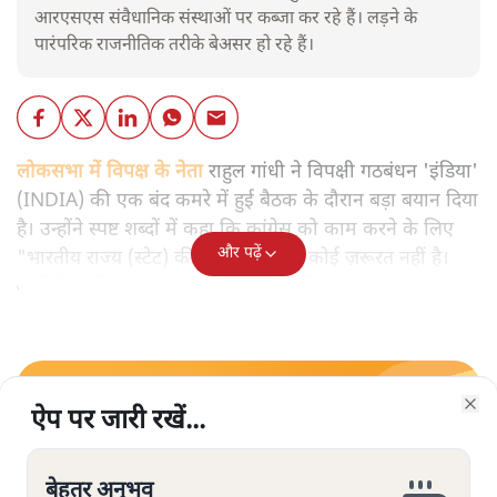
आरएसएस संवैधानिक संस्थाओं पर कब्जा कर रहे हैं। लड़ने के
पारंपरिक राजनीतिक तरीके बेअसर हो रहे हैं।
लोकसभा में विपक्ष के नेता
राहुल गांधी ने विपक्षी गठबंधन 'इंडिया'
(INDIA) की एक बंद कमरे में हुई बैठक के दौरान बड़ा बयान दिया
है। उन्होंने स्पष्ट शब्दों में कहा कि कांग्रेस को काम करने के लिए
और पढ़ें
"भारतीय राज्य (स्टेट) की निष्पक्षता" की कोई ज़रूरत नहीं है।
यानी कैसे भी हालात हों कांग्रेस काम करेगी।
सत्य हिन्दी ऐप
डाउनलोड
करें
ऐप पर जारी रखें...
ऐप पर जारी रखें...
ऐप पर जारी रखें...
ऐप पर जारी रखें...
ऐप पर जारी रखें...
Clo
Clo
Clo
Clo
Clo
बेहतर अनुभव
बेहतर अनुभव
बेहतर अनुभव
बेहतर अनुभव
बेहतर अनुभव