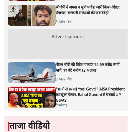
गुजरात में मोरबी के झूलते पुल का टूटना और 141 से ज्यादा
लोगों का डूबकर मर जाना क्या ईश्वर की इच्छा थी? इस हादसे के
बाद गुजरात और भारत में जो खामोशी है, उससे कुछ ऐसा ही
लगता है कि हमने इसे ईश्वरीय प्रकोप मान लिया है जिसके आगे
इंसान बेबस था। जैसे कोई भूकंप हो या तूफ़ान जिस पर आदमी का
कोई बस नहीं।लेकिन पहले हम भाषा ठीक कर लें। मोरबी में जो
हुआ उसे सामूहिक हत्या कहना अधिक मुनासिब है। और इसके
अपराधी भी जाने हुए हैं।
लोग पूछ सकते हैं कि आख़िर यह हत्या कैसे है। कुछ लोगों के
मुताबिक़ पुल पर उसकी सँभालने की ताक़त से ज़्यादा लोग थे।
पुल उनका वजन बर्दाश्त न कर सका। टूट गया और उस पर खड़े
लोग पुल के साथ ही नदी में गिर गए। उसमें डूबने की वजह से
उनकी मौत हुई। इसे हत्या कहना क्या नाटकीय अतिशयोक्ति नहीं
है?