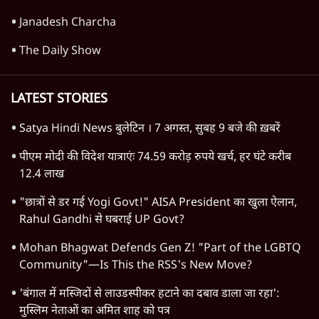
Advertisement
Prayagraj Chhatron Ki Goonj
Cancelled! Rahul Gandhi के Student
Outreach से डरी BJP? | Ashutosh
विश्लेषण
Advertisement
1345566
TOP CATEGORIES
देश
वीडियो
दुनिया
विचार