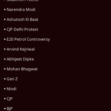
the RSS's New Move?
विश्लेषण
Urmilesh Exposes Voter List Plan: क्या
पिछड़ों और दलितों का वोट काट देगी BJP?
विश्लेषण
Advertisement
CJP's New September Campaign!
Barkha Dutt Exposes Modi Govt's
Panic! | Ashutosh
विश्लेषण
झारखंड छात्र आंदोलन: फँस गए हेमंत सोरेन,
समझौता होने देगी BJP?
विश्लेषण
राहुल गांधी Prayagraj Event: क्या UP में छात्र
आंदोलन से डरी Yogi Govt?
विश्लेषण