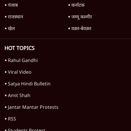
बड़ी साज़िश'- रोहित पवार का आरोप
4 Min
•
महाराष्ट्र
राहुल गांधी ने कहा- अमित शाह ने ही छात्रों पर पैलेट
गन चलवाई, सरकार का आरोपों से इंकार
11 Min
•
देश
Advertisement
1224333
विश्लेषण
"छात्रों से डर गई Yogi Govt!" AISA President
का खुला ऐलान, Rahul Gandhi से घबराई UP
Govt?
विश्लेषण
Mohan Bhagwat Defends Gen Z! "Part
of the LGBTQ Community"—Is This