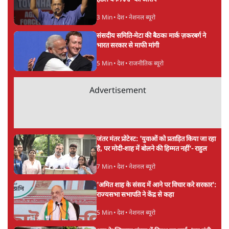
अगली खबर लोड हो रही है...
ताजा खबरें
महुआ मोइत्रा से SC ने कहा- ' अंडों से क्यों डरती हैं?
स्वतंत्रता सेनानी सीने पर गोली खाते थे'
4 Min
•
देश
राहुल गांधी के जेन ज़ी इवेंट 'छात्रों की गूंज' को शर्तों
के साथ मंज़ूरी देना पड़ा
5 Min
•
देश
झारखंड प्रोटेस्ट: तबीयत बिगड़ने पर छात्र अस्पताल में
भर्ती; AISA भी हुई प्रोटेस्ट में शामिल
6 Min
•
झारखंड
Advertisement