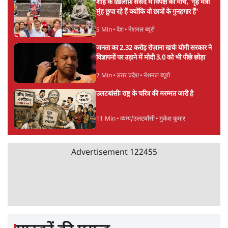
SC-ST आरक्षण में क्रीमी लेयर क्यों नहीं? केंद्र ने
सुप्रीम कोर्ट में बताया कारण
5 Min
•
देश
पेपर लीक घोटाले की सच्चाई: छात्रों के विरोध और
भर्ती में धोखाधड़ी पर राजेंद्र तिवारी। BJP बनाम
कांग्रेस।
विश्लेषण
सीजेपी ने अपना 4 सूत्री एजेंडा जारी किया- शिक्षा,
रोज़गार, सरकारी संस्थाओं की जवाबदेही
3 Min
•
देश
Advertisement
पीएम मोदी की विदेश यात्राएंः 74.59 करोड़ रुपये