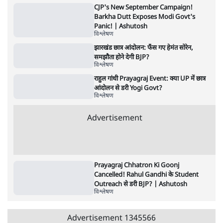
11 Min
•
व्यंग्य/उलटबाँसी
•
मुकेश कुमार
Advertisement
122455
पाठकों की पसन्द
शिक्षा संस्थान ‘विद्यार्थी’ नहीं, ‘अनुयायी’ तैयार कर
रहे, राहुल गांधी के बयान से छिड़ी नई बहस
6 Min
•
वक़्त-बेवक़्त
इंस्टाग्राम पर आरक्षण हटाओ आंदोलन का शिगूफा,
क्या Gen Z एकता तोड़ने की मुहिम?
7 Min
•
देश
जनता का 2.32 करोड़ रोज़ाना खर्चः योगी सरकार ने
विज्ञापनों पर उड़ाने में मोदी 3.0 को भी पीछे छोड़ा
7 Min
•
उत्तर प्रदेश