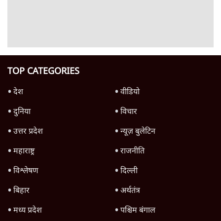
Advertisement
क्या 95 साल पुराने भारतीय सांख्यिकी संस्थान की
स्वायत्तता पर भी अब मंडरा रहा ख़तरा?
8 Min
•
विश्लेषण
उलटबांसीः राष्ट्र के चरित्र की मरम्मत जारी है
11 Min
•
व्यंग्य/उलटबाँसी
जंतर-मंतर पर युवा आक्रोश के बाद संघ की बेचैनी
क्यों बढ़ी? प्रो. अपूर्वानंद ने बताईं 5 बड़ी वजहें
7 Min
•
विश्लेषण
Advertisement
'महाराष्ट्र में गैर बीजेपी वोटरों के नामों को काटने की