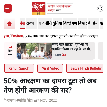
देश
राज्य
राजनीति
दुनिया
विश्लेषण
विचार
वीडियो
वक़्त
होम
/
विश्लेषण
/
50% आरक्षण का दायरा टूटा तो अब तेज होगी आरक्षण की
रार?
ाओं को
'अमित शाह के संसद में आने पर
ै, पर मोदी-
विचार करे सरकार': राज्यसभा
ट्रेंडिंग
 नहीं'-
सभापति ने केंद्र से कहा
5 Min
.
देश
ख़बर
Rahul Gandhi
Viral Video
Satya Hindi Bulletin
50% आरक्षण का दायरा टूटा तो अब
तेज होगी आरक्षण की रार?
विश्लेषण
|
प्रीति सिंह
|
7 NOV, 2022