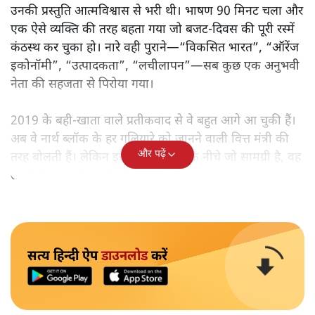
उनकी प्रस्तुति आत्मविश्वास से भरी थी। भाषण 90 मिनट चला और
एक ऐसे व्यक्ति की तरह बहता गया जो बजट‑दिवस की पूरी रस्में
कंठस्थ कर चुका हो। नारे वही पुराने—“विकसित भारत”, “ऑरेंज
इकोनॉमी”, “उत्पादकता”, “लचीलापन”—सब कुछ एक अनुभवी
नेता की सहजता से पिरोया गया।
2019 के बही‑खाता वाले प्रतीकवाद से वे बहुत आगे आ चुकी हैं।
अब वे नार्थ ब्लॉक के हर गलियारे को जानने वाली वित्त मंत्री की
और पढ़ें
तरह बोलती हैं। लेकिन इस आत्मविश्वास के नीचे जो सामग्री है, वह
उतनी ही अनुमानित और दोहराव भरी।
सत्य हिन्दी ऐप
डाउनलोड
करें