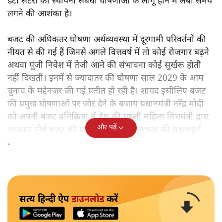
डेटा सेंटरों की स्थापना संबंधी घोषणाओं के लागू होने में लंबा समय
लगने की आशंका है।
बजट की अधिकतर घोषणा अर्थव्यवस्था में दूरगामी परिवर्तनों की
नीयत से की गई हैं जिनसे अगले वित्तवर्ष में तो कोई रोजगार बढ़ने
अथवा पूंजी निवेश में तेजी आने की संभावना कोई सुर्खरू होती
नहीं दिखती। इनमें से ज्यादातर की घोषणा साल 2029 के आम
चुनाव के मद्देनजर की गई प्रतीत हो रही है। शायद इसीलिए बजट
की प्रमुख घोषणाओं पर जोर देने के बजाय प्रधानमंत्री नरेंद्र मोदी
को अपनी बजट प्रतिक्रिया में देश की पहली महिला वित्तमंत्री द्वारा
और पढ़ें
लगातार नौवें बजट की प्रस्तुति को अपनी सरकार की महत्वपूर्ण
उपलब्धि बताने पर मजबूर होना पड़ा।
सत्य हिन्दी ऐप
डाउनलोड
करें