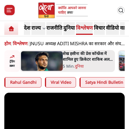
देश
राज्य
राजनीति
दुनिया
विश्लेषण
विचार
वीडियो
वक़्त
होम
/
विश्लेषण
/
JNUSU अध्यक्ष ADITI MISHRA का सरकार और संघ
पर बड़ा हमला
अबान अहमद
शेख हसीना की प्रेस कॉन्फ्रेंस में
ेल में बंद
शामिल हुए क्रिकेटर शाकिब अल
ट्रेंडिंग
हसन के घर पर पेट्रोल बम से हमला
5 Min
.
दुनिया
ख़बर
Rahul Gandhi
Viral Video
Satya Hindi Bulletin