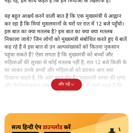
नहीं रहे; हम सीधे कहते हैं कि हम मियांओं के खिलाफ हैं।"
यह बहुत आश्चर्य करने वाली बात है कि एक मुख्यमंत्री ये आह्वान
कर रहा है कि मियांं मुसलमानों के घरों पर रात में 12 बजे पहुँचो।
इस बात का क्या मतलब है? इस बात का क्या क्या मतलब
निकाला जाये? जिन लोगों को मुख्यमंत्री संबोधित करते हुए ये बातें
कह रहे हैं वे इस बात से उन अल्पसंख्यकों को कितना नुकसान
पहुंचा सकते हैं? ऐसा लगता है कि मुख्यमंत्री को बच्चों और
महिलाओं की सुरक्षा से कोई मतलब नहीं है, रात 12 बजे किसी के
घर जाकर उनके बच्चों और महिलाओं को डराकर आप क्या
दिखाना चाहते हैं, कि आप बहुत वीर हैं? मुख्यमंत्री सरमा की घृणा
और पढ़ें
और गैरजिम्मेदाराना ज़बान यहीं नहीं रुकती वो आगे कहते हैं कि
"अगर रिक्शा का किराया 5 रुपये है, तो उन्हें 4 रुपये दो।"
सत्य हिन्दी ऐप
डाउनलोड
करें