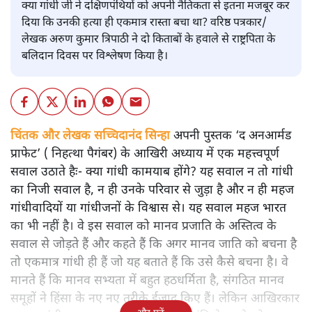
क्या गांधी जी ने दक्षिणपंथियों को अपनी नैतिकता से इतना मजबूर कर
दिया कि उनकी हत्या ही एकमात्र रास्ता बचा था? वरिष्ठ पत्रकार/
लेखक अरुण कुमार त्रिपाठी ने दो किताबों के हवाले से राष्ट्रपिता के
बलिदान दिवस पर विश्लेषण किया है।
चिंतक और लेखक सच्चिदानंद सिन्हा
अपनी पुस्तक ‘द अनआर्मड
प्राफेट’ ( निहत्था पैगंबर) के आखिरी अध्याय में एक महत्त्वपूर्ण
सवाल उठाते हैः- क्या गांधी कामयाब होंगे? यह सवाल न तो गांधी
का निजी सवाल है, न ही उनके परिवार से जुड़ा है और न ही महज
गांधीवादियों या गांधीजनों के विश्वास से। यह सवाल महज भारत
का भी नहीं है। वे इस सवाल को मानव प्रजाति के अस्तित्व के
सवाल से जोड़ते हैं और कहते हैं कि अगर मानव जाति को बचना है
तो एकमात्र गांधी ही हैं जो यह बताते हैं कि उसे कैसे बचना है। वे
मानते हैं कि मानव सभ्यता में बहुत हठधर्मिता है, संगठित मानव
समूहों ने हिंसा के नए नए तरीके ईजाद किए हैं। लेकिन आखिरकार