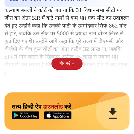
कल्याण बनर्जी ने कोर्ट को बताया कि 31 विधानसभा सीटों पर
जीत का अंतर SIR में कटे नामों से कम था। एक सीट का उदाहरण
देते हुए उन्होंने कहा कि उनकी पार्टी के उम्मीदवार सिर्फ़ 862 वोट
से हारे, जबकि उस सीट पर 5000 से ज़्यादा नाम वोटर लिस्ट से
हटा दिए गए थे। उन्होंने आगे कहा कि पूरे राज्य में टीएमसी और
बीजेपी के बीच कुल वोटों का अंतर क़रीब 32 लाख था, जबकि
SIR में नाम कटने के खिलाफ अपील 35 लाख से ज्यादा थी।
और पढ़ें
टीएमसी का कहना है कि इन अपीलों का फैसला होने में कई साल
लग सकते हैं।
सत्य हिन्दी ऐप
डाउनलोड
करें