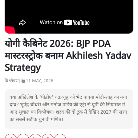
योगी कैबिनेट 2026: BJP PDA
मास्टरस्ट्रोक बनाम Akhilesh Yadav
Strategy
विश्लेषण
|
11 MAY, 2026
क्या अखिलेश के 'पीडीए' चक्रव्यूह को भेद पाएगा मोदी-शाह का नया
दांव? भूपेंद्र चौधरी और मनोज पांडेय की एंट्री से यूपी की सियासत में
आए भूचाल का विश्लेषण। शरद की दो टूक में देखिए 2027 की सत्ता
का सबसे सटीक चुनावी गणित।