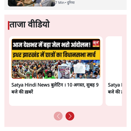
के कुछ लोगों के पहुँचने की बात कही गयी है। हालाँकि इस आरोप
को बीजेपी ने सिरे से ख़ारिज़ कर दिया है। बीजेपी नेता सुधीर
मुनगंटीवार ने कहा है कि कांग्रेस और एनसीपी ने हमारे ख़िलाफ़
ख़रीद-फ़रोख्त का आरोप लगाया है, वे 48 घंटे में यह आरोप सिद्ध
करें नहीं तो माफ़ी माँगें।
विधायकों की इस ख़रीद-फ़रोख्त से बचने के लिए विजय वडेट्टीवार
के आवास पर आज कांग्रेस विधायकों की बैठक बुलाई गयी है। इस
बैठक के बाद क़रीब 15 से 20 विधायकों को जयपुर रवाना किया
जाएगा। शेष कुछ विधायक बाद में जयपुर जाने वाले हैं तथा कुछ
प्रमुख नेता यहीं मुंबई में डेरा डालेंगे तथा यहाँ की गतिविधियों पर
नज़रें जमाये रखेंगे।
सरकार बनाने को लेकर बीजेपी में असमंजस की स्थिति बढ़ती जा
रही है क्योंकि उनके गठबंधन की पार्टी शिवसेना बात करने के लिए
तनिक भी तैयार ही नहीं हो रही है। फडणवीस ने संघ प्रमुख मोहन
भागवत की मध्यस्थता का दाँव भी चला लेकिन वह भी फ़ेल हुआ।
प्रधानमंत्री नरेंद्र मोदी जिन्हें गुरुजी बोलते हैं उन संभाजी भिड़े को
भी मातोश्री में संदेश देकर भिजवाया पर बात नहीं बनी। शिवसेना ने
अपने 56 व 8 निर्दलीय विधायकों को बांद्रा की रंग शारदा होटल में