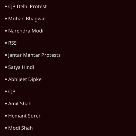
'महाराष्ट्र में गैर बीजेपी वोटरों के नामों को काटने की
बड़ी साज़िश'- रोहित पवार का आरोप
4 Min
•
महाराष्ट्र
पीएम केयर्स फंडः मार्च 2023 के बाद कोई हिसाब-
किताब नहीं, द हिन्दू की पड़ताल
4 Min
•
देश
Advertisement
1224333
अयोध्या विवाद
जमीअत ने अयोध्या केस पुनर्विचार याचिका से राजीव
धवन को क्यों हटाया?
अयोध्या विवाद