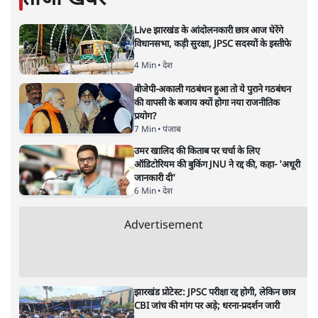
दीपाली श्रीवास्तव मनोरंजन विषयों पर लिखती रहती है।
दीपाली श्रीवास्तव
की और स्टोरी पढ़ें
महाराष्ट्र: कांग्रेस नेता वडेट्टीवार का
आरोप, बीजेपी दे रही है 50-50 करोड़
का ऑफ़र
महाराष्ट्र
|
संजय राय
|
29 MAR, 2025