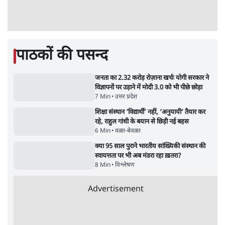
6 Min
•
देश
Advertisement
झारखंड प्रोटेस्ट: JPSC परीक्षा रद्द होगी, लेकिन छात्र
CBI जांच की मांग पर अड़े; धरना-प्रदर्शन जारी
8 Min
•
झारखंड
ममता बनर्जी की गाड़ी पर पत्थर-कीचड़ से हमला-
आरोप लगाया, 'मेरी जान भी जा सकती थी'
8 Min
•
पश्चिम बंगाल
अगस्त क्रांति आंदोलन में जनता की एकजुटता कायम
रहती तो देश का विभाजन संभव नहीं था!
16 Min
•
विचार
Advertisement