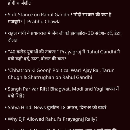
Advertisement
यदि बाबरी मसजिद की ज़मीन मुसलमानों ने ख़ुद
हिन्दुओं को दे दी होती!
अयोध्या विवाद
Advertisement
1345566
TOP CATEGORIES
देश
वीडियो
दुनिया
विचार