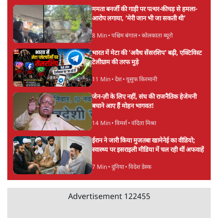
अगली खबर लोड हो रही है...
ताजा खबरें
Live झारखंड के आंदोलनकारी छात्र आज घेरेंगे
विधानसभा, कड़ी सुरक्षा, JPSC सदस्यों के इस्तीफे
4 Min
•
देश
बीजेपी-अकाली गठबंधन हुआ तो ये पुराने गठबंधन
की वापसी के बजाय क्यों होगा नया राजनीतिक
प्रयोग?
7 Min
•
पंजाब
उमर खालिद की किताब पर चर्चा के लिए
ऑडिटोरियम की बुकिंग JNU ने रद्द की, कहा- 'अधूरी
जानकारी दी'