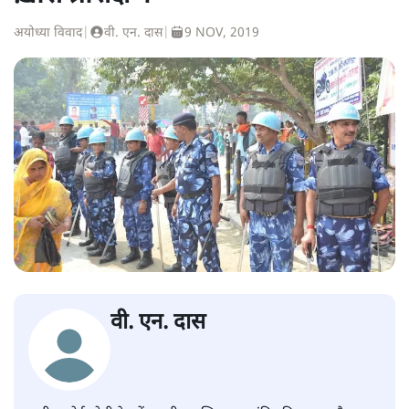
अयोध्या विवाद
|
वी. एन. दास
|
9 NOV, 2019
वी. एन. दास