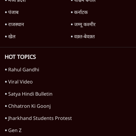
क्या 95 साल पुराने भारतीय सांख्यिकी संस्थान की
स्वायत्तता पर भी अब मंडरा रहा ख़तरा?
8 Min
•
विश्लेषण
Advertisement
उलटबांसीः राष्ट्र के चरित्र की मरम्मत जारी है
11 Min
•
व्यंग्य/उलटबाँसी
Parliament LIVE | हंगामे के बीच फिर शुरू हुई
संसद | 2 Bills Today
दिल्ली
मैं अपने सारे सर्टिफिकेट दिखाने को तैयार, मोदी जी
भी अपनी डिग्री दिखाएंः दिपके
4 Min
•
देश
Advertisement