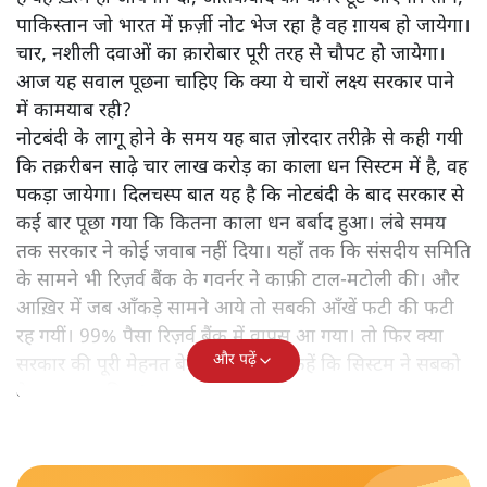
पाकिस्तान जो भारत में फ़र्ज़ी नोट भेज रहा है वह ग़ायब हो जायेगा।
चार, नशीली दवाओं का क़ारोबार पूरी तरह से चौपट हो जायेगा।
आज यह सवाल पूछना चाहिए कि क्या ये चारों लक्ष्य सरकार पाने
में कामयाब रही?
नोटबंदी के लागू होने के समय यह बात ज़ोरदार तरीक़े से कही गयी
कि तक़रीबन साढ़े चार लाख करोड़ का काला धन सिस्टम में है, वह
पकड़ा जायेगा। दिलचस्प बात यह है कि नोटबंदी के बाद सरकार से
कई बार पूछा गया कि कितना काला धन बर्बाद हुआ। लंबे समय
तक सरकार ने कोई जवाब नहीं दिया। यहाँ तक कि संसदीय समिति
के सामने भी रिज़र्व बैंक के गवर्नर ने काफ़ी टाल-मटोली की। और
आख़िर में जब आँकड़े सामने आये तो सबकी आँखें फटी की फटी
रह गयीं। 99% पैसा रिज़र्व बैंक में वापस आ गया। तो फिर क्या
और पढ़ें
सरकार की पूरी मेहनत बेकार गयी या यूँ कहें कि सिस्टम ने सबको
बेवक़ूफ़ बना दिया?