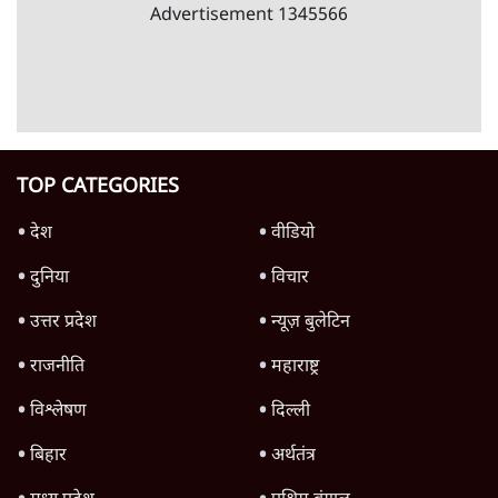
ईरान ने जारी किया मुजतबा खामेनेई का वीडियो;
स्वास्थ्य पर इसराइली मीडिया में चल रही थीं अफवाहें
7 Min
•
दुनिया
•
विदेश डेस्क
Advertisement
122455
पाठकों की पसन्द
जनता का 2.32 करोड़ रोज़ाना खर्चः योगी सरकार ने
विज्ञापनों पर उड़ाने में मोदी 3.0 को भी पीछे छोड़ा
7 Min
•
उत्तर प्रदेश
शिक्षा संस्थान ‘विद्यार्थी’ नहीं, ‘अनुयायी’ तैयार कर
रहे, राहुल गांधी के बयान से छिड़ी नई बहस
6 Min
•
वक़्त-बेवक़्त