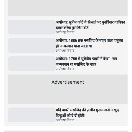
Advertisement
राहुल गांधी ने प्रयागराज में जेन ज़ी को झकझोरा- 3D
संदेश- दर्द, डेटा, दौलत
6 Min
•
देश
•
राजनीतिक ब्यूरो
ममता बनर्जी की गाड़ी पर पत्थर-कीचड़ से हमला-
आरोप लगाया, 'मेरी जान भी जा सकती थी'
8 Min
•
पश्चिम बंगाल
•
कोलकाता ब्यूरो
भारत में मेटा की 'अवैध सेंसरशिप' बढ़ी, एक्टिविस्ट
टेलीग्राम की तरफ मुड़े
11 Min
•
देश
•
यूसुफ किरमानी
जेन-ज़ी के लिए नहीं, संघ की राजनैतिक हेजेमनी
बचाने आए हैं मोहन भागवत!
14 Min
•
विमर्श
•
वंदिता मिश्रा