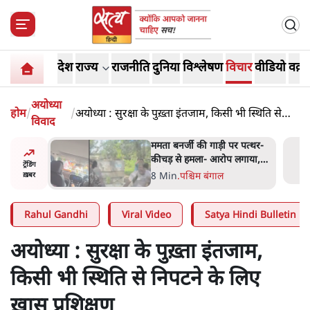
देश
राज्य
राजनीति
दुनिया
विश्लेषण
विचार
वीडियो
वक़्त
अयोध्या
होम
/
/
अयोध्या : सुरक्षा के पुख़्ता इंतजाम, किसी भी स्थिति से
विवाद
निपटने के लिए ख़ास प्रशिक्षण
में जेन ज़ी
ममता बनर्जी की गाड़ी पर पत्थर-
र्द, डेटा,
कीचड़ से हमला- आरोप लगाया,
ट्रेंडिंग
'मेरी जान भी जा सकती थी'
8 Min
.
पश्चिम बंगाल
ख़बर
Rahul Gandhi
Viral Video
Satya Hindi Bulletin
अयोध्या : सुरक्षा के पुख़्ता इंतजाम,
किसी भी स्थिति से निपटने के लिए
ख़ास प्रशिक्षण