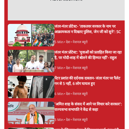
सर्वाधिक पढ़ी गयी खबरें
मेटा के सरेंडर के बाद भारत में केजरीवाल का इंस्टा
हैंडल बैनः AAP का आरोप
3 Min
•
देश
•
नेशनल ब्यूरो
संसदीय समिति-मेटा की बैठकः मार्क ज़करबर्ग ने
भारत सरकार से माफी मांगी
5 Min
•
देश
•
राजनीतिक ब्यूरो
Advertisement
जंतर-मंतर प्रोटेस्ट- 'ताकतवर सरकार के नाम पर
आक्रामकता न दिखाए पुलिस, जेन जी को सुने': SC
5 Min
•
देश
•
नेशनल ब्यूरो
जंतर मंतर प्रोटेस्ट: 'युवाओं को प्रताड़ित किया जा रहा