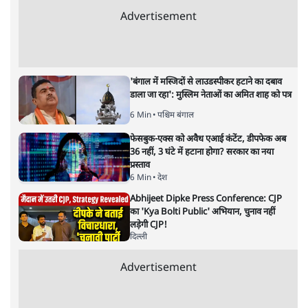
पीएम मोदी की विदेश यात्राएंः 74.59 करोड़ रुपये
खर्च, हर घंटे करीब 12.4 लाख
3 Min
•
देश
"छात्रों से डर गई Yogi Govt!" AISA President
का खुला ऐलान, Rahul Gandhi से घबराई UP
Govt?
विश्लेषण
Mohan Bhagwat Defends Gen Z! "Part
of the LGBTQ Community"—Is This
the RSS's New Move?
विश्लेषण
Advertisement
'बंगाल में मस्जिदों से लाउडस्पीकर हटाने का दबाव
डाला जा रहा': मुस्लिम नेताओं का अमित शाह को पत्र
6 Min
•
पश्चिम बंगाल