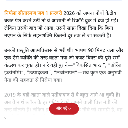
सतीश झा
मोदी सरकार का बजट 2026 बड़े बदलाव का वादा करता दिखता है,
लेकिन क्या वह देहलीज़ पार कर पाया? नीतिगत झिझक, अधूरे सुधार
और ठहरे फैसलों के बीच बजट की आलोचनात्मक समीक्षा पढ़िए।
निर्मला सीतारमण जब 1 फ़रवरी
2026 को अपना नौवाँ केंद्रीय
बजट पेश करने उठीं तो वे आसानी से रिकॉर्ड बुक में दर्ज हो गईं।
लेकिन उसके बाद जो आया, उसने साफ़ दिखा दिया कि बिना
नएपन के सिर्फ़ सहनशक्ति कितनी दूर तक ले जा सकती है।
उनकी प्रस्तुति आत्मविश्वास से भरी थी। भाषण 90 मिनट चला और