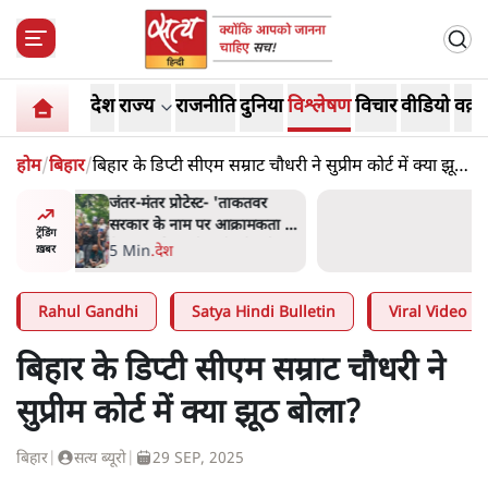
देश
राज्य
राजनीति
दुनिया
विश्लेषण
विचार
वीडियो
वक़्त
होम
/
बिहार
/
बिहार के डिप्टी सीएम सम्राट चौधरी ने सुप्रीम कोर्ट में क्या झूठ
बोला?
ाकतवर
जंतर मंतर प्रोटेस्ट: 'युवाओं को
रामकता न
प्रताड़ित किया जा रहा है, पर मोदी-
ट्रेंडिंग
ो सुने':
शाह में बोलने की हिम्मत नहीं'-
7 Min
.
देश
ख़बर
राहुल
Rahul Gandhi
Satya Hindi Bulletin
Viral Video
बिहार के डिप्टी सीएम सम्राट चौधरी ने
सुप्रीम कोर्ट में क्या झूठ बोला?
बिहार
|
सत्य ब्यूरो
|
29 SEP, 2025