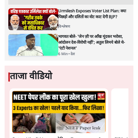
फेसबुक-एक्स को अवैध एआई कंटेंट, डीपफेक अब
36 नहीं, 3 घंटे में हटाना होगा? सरकार का नया
प्रस्ताव
6 Min
•
देश
Abhijeet Dipke Press Conference: CJP
का 'Kya Bolti Public' अभियान, चुनाव नहीं
लड़ेगी CJP!
दिल्ली
Advertisement
Urmilesh Exposes Voter List Plan: क्या
पिछड़ों और दलितों का वोट काट देगी BJP?
विश्लेषण
भागवत बोले- 'जेन ज़ी पर आँख मूंदकर भरोसा,
आंदोलन देश-विरोधी नहीं'; अतुल लिमये बोले थे-
'एंटी नेशनल'
6 Min
•
देश