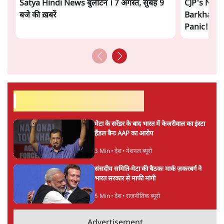
ताजा वीडियो
Satya Hindi News बुलेटिन । 7 अगस्त, सुबह 9
CJP's New
बजे की ख़बरें
Barkha Du
Panic! | 