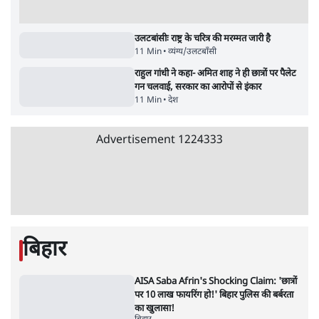
स्वायत्तता पर भी अब मंडरा रहा ख़तरा?
8 Min
•
विश्लेषण
जंतर-मंतर पर युवा आक्रोश के बाद संघ की बेचैनी
क्यों बढ़ी? प्रो. अपूर्वानंद ने बताईं 5 बड़ी वजहें
7 Min
•
विश्लेषण
'महाराष्ट्र में गैर बीजेपी वोटरों के नामों को काटने की
बड़ी साज़िश'- रोहित पवार का आरोप
4 Min
•
महाराष्ट्र
Advertisement
उलटबांसीः राष्ट्र के चरित्र की मरम्मत जारी है
11 Min
•
व्यंग्य/उलटबाँसी
राहुल गांधी ने कहा- अमित शाह ने ही छात्रों पर पैलेट
गन चलवाई, सरकार का आरोपों से इंकार
11 Min
•
देश
Advertisement
1224333