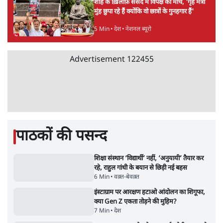
है, पर मोदी-शाह में बोलने की हिम्मत नहीं'- राहुल
7 Min
•
देश
•
नेशनल ब्यूरो
पेंटर प्रशांत की दर्दनाक दास्तान- जंतर मंतर पर पैलेट
गन से 5 नहीं, 6 लोग घायल हुए
6 Min
•
देश
•
नेशनल ब्यूरो
'अमित शाह के संसद में आने पर विचार करे सरकार':
राज्यसभा सभापति ने केंद्र से कहा
5 Min
•
देश
•
नेशनल ब्यूरो
शाह के ख़िलाफ़ संसद में विपक्ष का मार्च, 'गृह मंत्री
मुंह छुपा रहे हैं क्योंकि वो छात्रों के गुनहगार हैं'
5 Min
•
देश
•
नेशनल ब्यूरो
Advertisement
122455