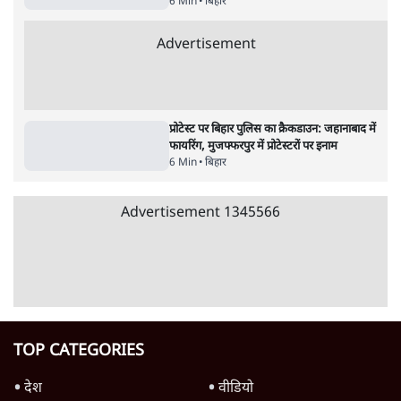
बिहार में नीट प्रदर्शनकारियों पर से 64 FIR वापस,
लेकिन सीवान में 21 मामलों में मुक़दमे बरकरार
6 Min
•
बिहार
AK-47 से फायरिंग, इश्तेहारी पोस्टर और फिर यू-टर्न;
बिहार में योगी मॉडल दरवाजे पर आकर लौटा?
6 Min
•
बिहार
बिहार में बर्बर पुलिस एक्शन, फायरिंग, अब तक 500
गिरफ्तार, हॉस्टल से उठाए गए छात्र नेता
6 Min
•
बिहार
Advertisement
प्रोटेस्ट पर बिहार पुलिस का क्रैकडाउन: जहानाबाद में
फायरिंग, मुजफ्फरपुर में प्रोटेस्टरों पर इनाम
6 Min
•
बिहार