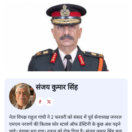
संजय कुमार सिंह
नेता विपक्ष राहुल गांधी ने 2 फरवरी को संसद में पूर्व सेनाध्यक्ष जनरल
एमएम नरवणे की किताब फोर स्टार्स ऑफ डेस्टिनी के कुछ अंश पढ़ने
चाहे। हंगामा मच गया। राहुल को रोक दिया है। संजय कुमार सिंह बता