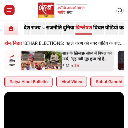
देश
राज्य
राजनीति
दुनिया
विश्लेषण
विचार
वीडियो
वक़्त
होम
/
बिहार
/
BIHAR ELECTIONS: पहले चरण की बंपर वोटिंग के बाद
भी मोदी की निर्णायक भूमिका क्यों नहीं?
रतीय
शाह के ख़िलाफ़ संसद में विपक्ष का
वायत्तता पर
मार्च, 'गृह मंत्री मुंह छुपा रहे हैं
ट्रेंडिंग
ा?
क्योंकि वो छात्रों के गुनहगार हैं'
5 Min
.
देश
ख़बर
Satya Hindi Bulletin
Viral Video
Rahul Gandhi