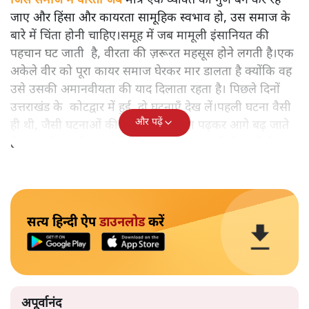
जिस समाज में वीरता जब
मात्र एक व्यक्ति का गुण बन कर रह
जाए और हिंसा और कायरता सामूहिक स्वभाव हो, उस समाज के
बारे में चिंता होनी चाहिए।समूह में जब मामूली इंसानियत की
पहचान घट जाती है, वीरता की ज़रूरत महसूस होने लगती है।एक
अकेले वीर को पूरा कायर समाज घेरकर मार डालता है क्योंकि वह
उसे उसकी अमानवीयता की याद दिलाता रहता है। पिछले दिनों
उत्तराखंड के कोटद्वार में हुई दो घटनाएँ देख लें।पहली घटना वैसी
और पढ़ें
ही थी, जैसी घटनाओं की खबर हम रोज़ाना पढ़कर आगे बढ़ जाते
हैं।भारत के तक़रीबन हर हिस्से से ऐसी खबर आती ही रहती है।
सत्य हिन्दी ऐप
डाउनलोड
करें
अपूर्वानंद