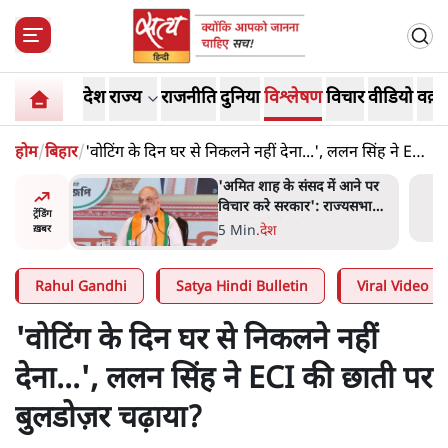
देश
राज्य
राजनीति
दुनिया
विश्लेषण
विचार
वीडियो
वक़्त
होम
/
बिहार
/
'वोटिंग के दिन घर से निकलने नहीं देना...', ललन सिंह ने ECI
की छाती पर बुलडोज़र चढ़ाया?
दास्तान-
'अमित शाह के संसद में आने पर
े 5 नहीं,
विचार करे सरकार': राज्यसभा
ट्रेंडिंग
सभापति ने केंद्र से कहा
5 Min
.
देश
ख़बर
Rahul Gandhi
Satya Hindi Bulletin
Viral Video
'वोटिंग के दिन घर से निकलने नहीं
देना...', ललन सिंह ने ECI की छाती पर
बुलडोज़र चढ़ाया?