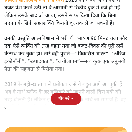
निर्मला सीतारमण जब 1 फ़रवरी
2026 को अपना नौवाँ केंद्रीय
बजट पेश करने उठीं तो वे आसानी से रिकॉर्ड बुक में दर्ज हो गईं।
लेकिन उसके बाद जो आया, उसने साफ़ दिखा दिया कि बिना
नएपन के सिर्फ़ सहनशक्ति कितनी दूर तक ले जा सकती है।
उनकी प्रस्तुति आत्मविश्वास से भरी थी। भाषण 90 मिनट चला और
एक ऐसे व्यक्ति की तरह बहता गया जो बजट‑दिवस की पूरी रस्में
कंठस्थ कर चुका हो। नारे वही पुराने—“विकसित भारत”, “ऑरेंज
इकोनॉमी”, “उत्पादकता”, “लचीलापन”—सब कुछ एक अनुभवी
नेता की सहजता से पिरोया गया।
2019 के बही‑खाता वाले प्रतीकवाद से वे बहुत आगे आ चुकी हैं।
अब वे नार्थ ब्लॉक के हर गलियारे को जानने वाली वित्त मंत्री की
और पढ़ें
तरह बोलती हैं। लेकिन इस आत्मविश्वास के नीचे जो सामग्री है, वह
उतनी ही अनुमानित और दोहराव भरी।