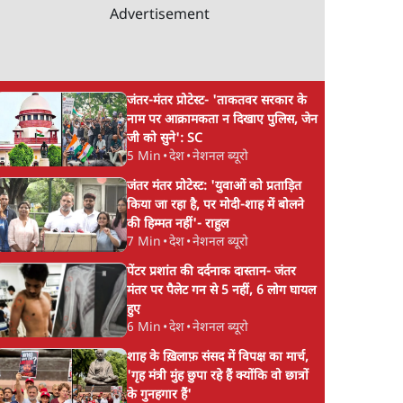
Advertisement
जंतर-मंतर प्रोटेस्ट- 'ताकतवर सरकार के
नाम पर आक्रामकता न दिखाए पुलिस, जेन
जी को सुने': SC
5 Min
•
देश
•
नेशनल ब्यूरो
जंतर मंतर प्रोटेस्ट: 'युवाओं को प्रताड़ित
किया जा रहा है, पर मोदी-शाह में बोलने
की हिम्मत नहीं'- राहुल
7 Min
•
देश
•
नेशनल ब्यूरो
पेंटर प्रशांत की दर्दनाक दास्तान- जंतर
मंतर पर पैलेट गन से 5 नहीं, 6 लोग घायल
हुए
6 Min
•
देश
•
नेशनल ब्यूरो
शाह के ख़िलाफ़ संसद में विपक्ष का मार्च,
'गृह मंत्री मुंह छुपा रहे हैं क्योंकि वो छात्रों
के गुनहगार हैं'