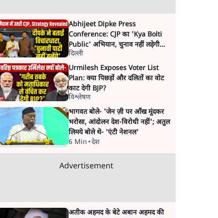
Abhijeet Dipke Press
Conference: CJP का 'Kya Bolti
Public' अभियान, चुनाव नहीं लड़ेगी
दिल्ली
CJP!
Urmilesh Exposes Voter List
Plan: क्या पिछड़ों और दलितों का वोट
काट देगी BJP?
विश्लेषण
भागवत बोले- 'जेन ज़ी पर आँख मूंदकर
भरोसा, आंदोलन देश-विरोधी नहीं'; अतुल
लिमये बोले थे- 'एंटी नेशनल'
6 Min
•
देश
Advertisement
अतीक अहमद के बेटे अबान अहमद की