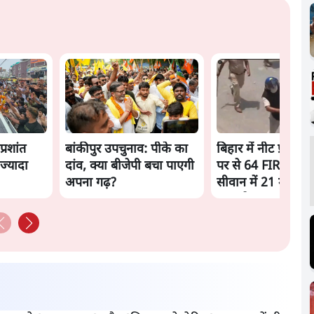
्रशांत
बांकीपुर उपचुनाव: पीके का
बिहार में नीट प्रदर्शनक
ज्यादा
दांव, क्या बीजेपी बचा पाएगी
पर से 64 FIR वापस,
अपना गढ़?
सीवान में 21 मामलों म
मुक़दमे बरकरार