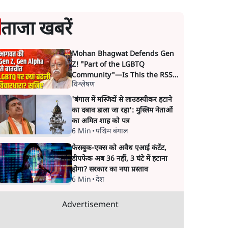
ताजा खबरें
Mohan Bhagwat Defends Gen
Z! "Part of the LGBTQ
Community"—Is This the RSS's
विश्लेषण
New Move?
'बंगाल में मस्जिदों से लाउडस्पीकर हटाने
का दबाव डाला जा रहा': मुस्लिम नेताओं
का अमित शाह को पत्र
6 Min
•
पश्चिम बंगाल
फेसबुक-एक्स को अवैध एआई कंटेंट,
डीपफेक अब 36 नहीं, 3 घंटे में हटाना
होगा? सरकार का नया प्रस्ताव
6 Min
•
देश
Advertisement