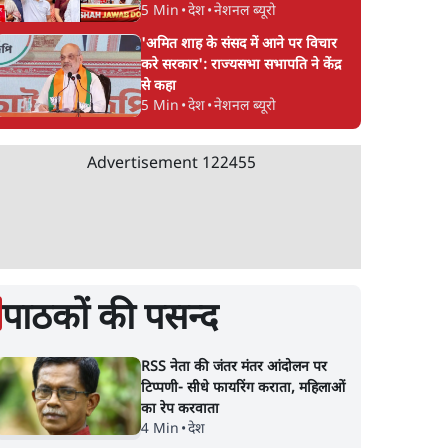
5 Min
•
देश
•
नेशनल ब्यूरो
'अमित शाह के संसद में आने पर विचार
करे सरकार': राज्यसभा सभापति ने केंद्र
से कहा
5 Min
•
देश
•
नेशनल ब्यूरो
Advertisement
122455
पाठकों की पसन्द
RSS नेता की जंतर मंतर आंदोलन पर
टिप्पणी- सीधे फायरिंग कराता, महिलाओं
का रेप करवाता
4 Min
•
देश