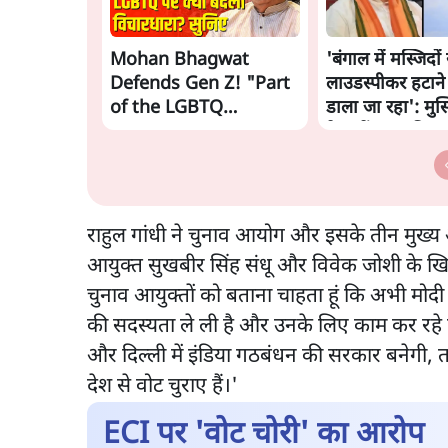
Mohan Bhagwat
'बंगाल में मस्जिदों 
Defends Gen Z! "Part
लाउडस्पीकर हटाने
of the LGBTQ
डाला जा रहा': मुस
Community"—Is This
नेताओं का अमित 
the RSS's New Move?
पत्र
राहुल गांधी ने चुनाव आयोग और इसके तीन मुख्य आ
आयुक्त सुखबीर सिंह संधू और विवेक जोशी के खिला
चुनाव आयुक्तों को बताना चाहता हूं कि अभी मोद
की सदस्यता ले ली है और उनके लिए काम कर रह
और दिल्ली में इंडिया गठबंधन की सरकार बनेगी, त
देश से वोट चुराए हैं।'
ECI पर 'वोट चोरी' का आरोप