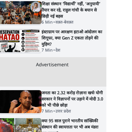
शिक्षा संस्थान ‘विद्यार्थी’ नहीं, ‘अनुयायी’
तैयार कर रहे, राहुल गांधी के बयान से
छिड़ी नई बहस
6 Min
•
वक़्त-बेवक़्त
इंस्टाग्राम पर आरक्षण हटाओ आंदोलन का
शिगूफा, क्या Gen Z एकता तोड़ने की
मुहिम?
7 Min
•
देश
ारियों
AK-47 से फायरिंग, इश्तेहारी
बिहार में बर्बर पुलिस ए
Advertisement
 लेकिन
पोस्टर और फिर यू-टर्न; बिहार
फायरिंग, अब तक 500
ें
में योगी मॉडल दरवाजे पर
गिरफ्तार, हॉस्टल से उठ
आकर लौटा?
छात्र नेता
जनता का 2.32 करोड़ रोज़ाना खर्चः योगी
सरकार ने विज्ञापनों पर उड़ाने में मोदी 3.0
को भी पीछे छोड़ा
7 Min
•
उत्तर प्रदेश
क्या 95 साल पुराने भारतीय सांख्यिकी
संस्थान की स्वायत्तता पर भी अब मंडरा