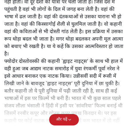
नहीं होती। वो दूर देशों की यात्रा पर चली जाती है। जिस देश में
पहुंचती है वहां भी लोगों के दिल में जगह बना लेती है। वहां की
भाषा में ढल जाती है। वहां की दंतकथाओं से उसका याराना भी हो
जाता है। वहां की किस्सागोई शैली से घुलमिल जाती है। वो कहानी
वहां की कविताओं से भी दोस्ती गांठ लेती है। इस प्रक्रिया में उसका
रूप थोड़ा बदल भी जाता है। मगर थोड़ा बदलकर अपनी मूल आत्मा
को बचाए भी रखती है। या ये कहें कि उसका आत्मविस्तार हो जाता
है।
फ्योदोर दोस्तोवस्की की कहानी `ह्वाइट नाइट्स’ के साथ भी हाल में
वही हुआ जब आद्यम नाटक समारोह में युवा रंगकर्मी पूर्वा नरेश ने
इसे आधार बनाकर एक नाटक किया। उन्नीसवीं सदी में रूसी में
लिखी जाने के बावजूद `ह्वाइट नाइट्स’ पूरी दुनिया में छा चुकी है।
बतौर कहानी तो ये पूरी दुनिया में पढ़ी जाती रही है, साथ ही कई
भाषाओं में इस पर फ़िल्में भी बनी हैं। भारत में भी कुछ साल पहले
संजय लीला भंसाली ने हिंदी में इसी पर `सांवरिया’ फिल्म बनाई थी
जिसमें रनबीर कपूर और सोनम कपूर प्रमुख किरदार थे। पर इस
और पढ़ें
कहानी पर कोई नाटक नहीं हुआ है। कम से कम भारत में तो नहीं