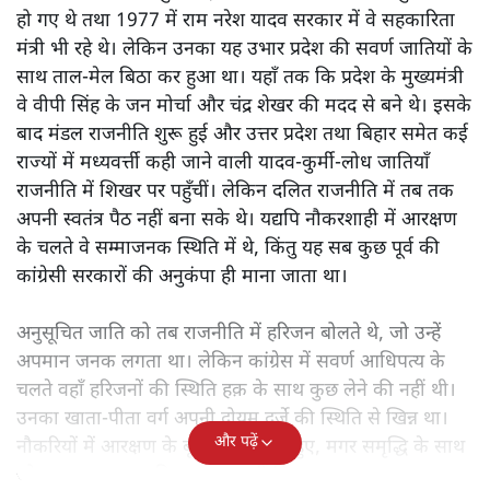
हो गए थे तथा 1977 में राम नरेश यादव सरकार में वे सहकारिता
मंत्री भी रहे थे। लेकिन उनका यह उभार प्रदेश की सवर्ण जातियों के
साथ ताल-मेल बिठा कर हुआ था। यहाँ तक कि प्रदेश के मुख्यमंत्री
वे वीपी सिंह के जन मोर्चा और चंद्र शेखर की मदद से बने थे। इसके
बाद मंडल राजनीति शुरू हुई और उत्तर प्रदेश तथा बिहार समेत कई
राज्यों में मध्यवर्त्ती कही जाने वाली यादव-कुर्मी-लोध जातियाँ
राजनीति में शिखर पर पहुँचीं। लेकिन दलित राजनीति में तब तक
अपनी स्वतंत्र पैठ नहीं बना सके थे। यद्यपि नौकरशाही में आरक्षण
के चलते वे सम्माजनक स्थिति में थे, किंतु यह सब कुछ पूर्व की
कांग्रेसी सरकारों की अनुकंपा ही माना जाता था।
अनुसूचित जाति को तब राजनीति में हरिजन बोलते थे, जो उन्हें
अपमान जनक लगता था। लेकिन कांग्रेस में सवर्ण आधिपत्य के
चलते वहाँ हरिजनों की स्थिति हक़ के साथ कुछ लेने की नहीं थी।
उनका खाता-पीता वर्ग अपनी दोयम दर्जे की स्थिति से खिन्न था।
और पढ़ें
नौकरियों में आरक्षण के बूते वे समृद्ध तो हुए, मगर समृद्धि के साथ
जो आत्म-सम्मान चाहिए था, वह नहीं मिल रहा था।