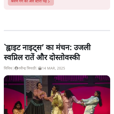
श्रवण गर्ग
की और स्टोरी पढ़ें
`ह्वाइट नाइट्स’ का मंचन: उजली
स्वप्निल रातें और दोस्तोवस्की
विविध
|
रवीन्द्र त्रिपाठी
|
14 MAR, 2025