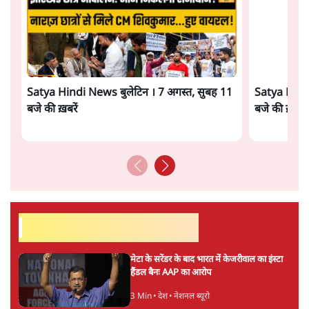
सत्य हिन्दी ऐप
डाउनलोड
करें
सतीश झा
सतीश झा समकालीन भारतीय भाषाई लेखन के सबसे सूक्ष्म,
विश्लेषणात्मक और मानवीय स्वरों में से एक हैं। शिक्षा, समाज,
संस्कृति और भाषा पर उनकी दृष्टि गहरी और साफ़ है। उनकी शैली—
सरल भाषा में जटिल प्रश्नों को खोलने की—उन्हें आज के
हिंदी‑हिंदुस्तानी लेखन में एक विशिष्ट स्थान देती है।
सतीश झा
की और स्टोरी पढ़ें
अगली खबर लोड हो रही है...