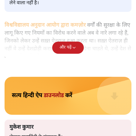
मुकेश कुमार
आप हैरान हुए या नहीं। पीएम मोदी और अमित शाह के खिलाफ
जेएनयू में जब कब्र खुदने वाले आपत्तिजनक नारे लगे तो फौरन
एफआईआर दर्ज की गई। छात्रों को देशद्रोही कहा गया। वैसे ही नारे