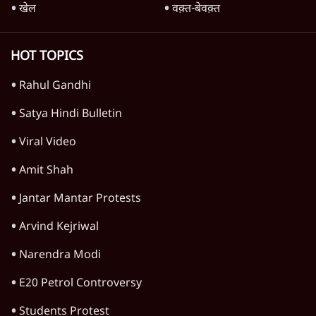
4 Min
•
महाराष्ट्र
राहुल गांधी ने कहा- अमित शाह ने ही छात्रों पर पैलेट
गन चलवाई, सरकार का आरोपों से इंकार
11 Min
•
देश
Advertisement
1224333
छत्तीसगढ़
सरकारी स्कूलों में हिंदू प्रार्थनाओं के लिए मजबूर नहीं
कर सकते: छत्तीसगढ़ HC से सरकार को झटका
5 Min
•
छत्तीसगढ़
वेदांता प्लांट में गंभीर लापरवाही सामने आई, 20 मौतों
के लिए अनिल अग्रवाल पर FIR
3 Min
•
छत्तीसगढ़