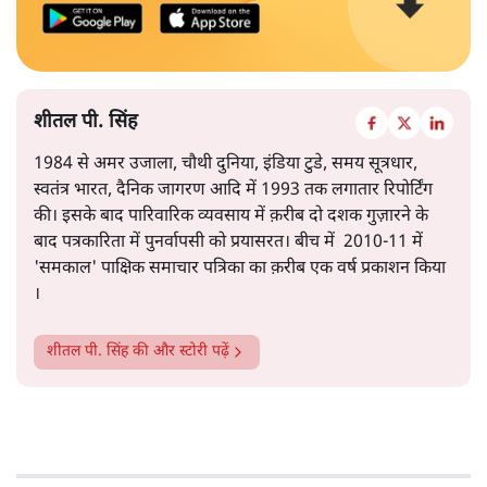
सरकार का बढ़ता कर्ज़, रुपये की कमजोरी, बॉन्ड बाजार में उथल–
पुथल, बैंकों की घटती जमा राशि, और घरेलू बचत का शेयर बाजार
की ओर तेज़ी से जाना- ये सभी संकेत इस ओर इशारा करते हैं कि
और पढ़ें
समस्या अस्थायी नहीं, बल्कि गहरी और प्रणालीगत यानी स्ट्रक्चरल
है।
सत्य हिन्दी ऐप
डाउनलोड
करें
शीतल पी. सिंह
1984 से अमर उजाला, चौथी दुनिया, इंडिया टुडे, समय सूत्रधार,
स्वतंत्र भारत, दैनिक जागरण आदि में 1993 तक लगातार रिपोर्टिंग
की। इसके बाद पारिवारिक व्यवसाय में क़रीब दो दशक गुज़ारने के