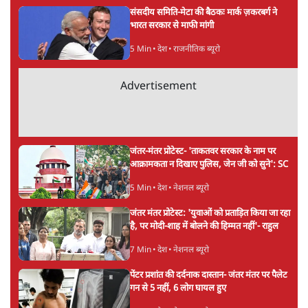
ताजा खबरें
पीएम मोदी की विदेश यात्राएंः 74.59 करोड़ रुपये
खर्च, हर घंटे करीब 12.4 लाख
3 Min
•
देश
"छात्रों से डर गई Yogi Govt!" AISA President
का खुला ऐलान, Rahul Gandhi से घबराई UP
Govt?
विश्लेषण
Mohan Bhagwat Defends Gen Z! "Part
of the LGBTQ Community"—Is This
the RSS's New Move?
विश्लेषण
Advertisement