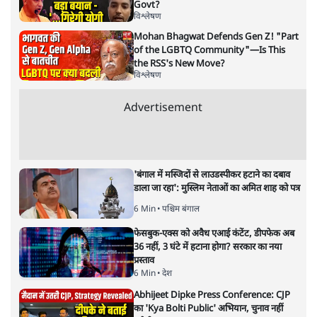
मुकेश कुमार
लेखक सत्यहिंदी के संपादक हैं।
मुकेश कुमार
की और स्टोरी पढ़ें
भारत–यूरोप संवाद: दूरदर्शी रणनीति या
हालात से उपजा मोड़?
विश्लेषण
|
सतीश झा
|
29 JAN, 2026
भारत ईयू मुक्त व्यापार समझौताः ईयू अध्यक्ष उर्सुला वॉन डेर लेयेन और