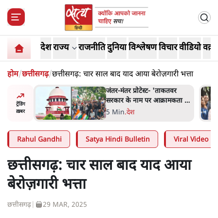
देश
राज्य
राजनीति
दुनिया
विश्लेषण
विचार
वीडियो
वक़्त
होम
/
छत्तीसगढ़
/
छत्तीसगढ़: चार साल बाद याद आया बेरोज़गारी भत्ता
जंतर-मंतर प्रोटेस्ट- 'ताकतवर
जंतर मंतर प्रोटेस
सरकार के नाम पर आक्रामकता न
प्रताड़ित किया ज
ट्रेंडिंग
दिखाए पुलिस, जेन जी को सुने':
शाह में बोलने की
5 Min
.
देश
7 Min
.
देश
ख़बर
SC
राहुल
Rahul Gandhi
Satya Hindi Bulletin
Viral Video
छत्तीसगढ़: चार साल बाद याद आया
बेरोज़गारी भत्ता
छत्तीसगढ़
|
29 MAR, 2025