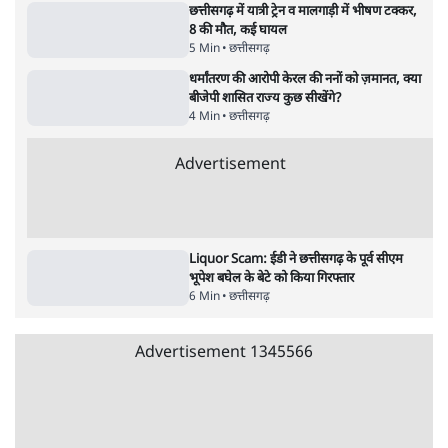
Advertisement
122455
पाठकों की पसन्द
शिक्षा संस्थान ‘विद्यार्थी’ नहीं, ‘अनुयायी’ तैयार कर
रहे, राहुल गांधी के बयान से छिड़ी नई बहस
6 Min
•
वक़्त-बेवक़्त
इंस्टाग्राम पर आरक्षण हटाओ आंदोलन का शिगूफा,
क्या Gen Z एकता तोड़ने की मुहिम?
7 Min
•
देश
जनता का 2.32 करोड़ रोज़ाना खर्चः योगी सरकार ने
विज्ञापनों पर उड़ाने में मोदी 3.0 को भी पीछे छोड़ा
7 Min
•
उत्तर प्रदेश