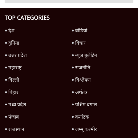
Advertisement
क्या 95 साल पुराने भारतीय सांख्यिकी संस्थान की
स्वायत्तता पर भी अब मंडरा रहा ख़तरा?
8 Min
•
विश्लेषण
उलटबांसीः राष्ट्र के चरित्र की मरम्मत जारी है
11 Min
•
व्यंग्य/उलटबाँसी
जंतर-मंतर पर युवा आक्रोश के बाद संघ की बेचैनी
क्यों बढ़ी? प्रो. अपूर्वानंद ने बताईं 5 बड़ी वजहें
7 Min
•
विश्लेषण
Advertisement
'महाराष्ट्र में गैर बीजेपी वोटरों के नामों को काटने की
बड़ी साज़िश'- रोहित पवार का आरोप