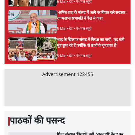
'बंगाल में मस्जिदों से लाउडस्पीकर हटाने का दबाव
डाला जा रहा': मुस्लिम नेताओं का अमित शाह को पत्र
6 Min
•
पश्चिम बंगाल
फेसबुक-एक्स को अवैध एआई कंटेंट, डीपफेक अब
36 नहीं, 3 घंटे में हटाना होगा? सरकार का नया
प्रस्ताव
6 Min
•
देश
Abhijeet Dipke Press Conference: CJP
का 'Kya Bolti Public' अभियान, चुनाव नहीं
लड़ेगी CJP!
दिल्ली
Advertisement
Urmilesh Exposes Voter List Plan: क्या
पिछड़ों और दलितों का वोट काट देगी BJP?