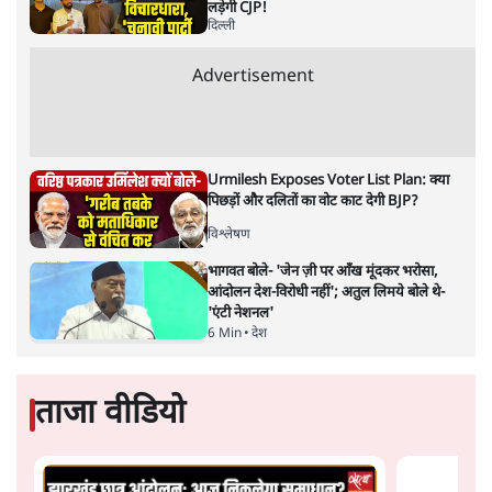
पीएम मोदी
सतीश झा
भारत-यूरोपीय संघ मुक्त व्यापार समझौताः क्या यूरोप की ओर भारत
का झुकाव एक लंबा रणनीतिक नज़रिया है या वैश्विक दबावों और
अमेरिकी अनिश्चितता की वजह से उठाया गया एक कदम है? वरिष्ठ
पत्रकार सतीश झा का आकलनः
कूटनीति में समय ही सबसे
बड़ा कारक होता है। भारत का यूरोप की
ओर ताज़ा झुकाव—जिसका ठोस रूप हाल ही में संपन्न भारत–
यूरोपीय संघ मुक्त व्यापार समझौते (एफ़टीए) में दिखाई देता है—
किसी दीर्घकालिक रणनीतिक दूरदृष्टि की पराकाष्ठा कम, और
परिस्थितियों के दबाव में लिया गया एक तेज़ निर्णय अधिक लगता
और पढ़ें
है।