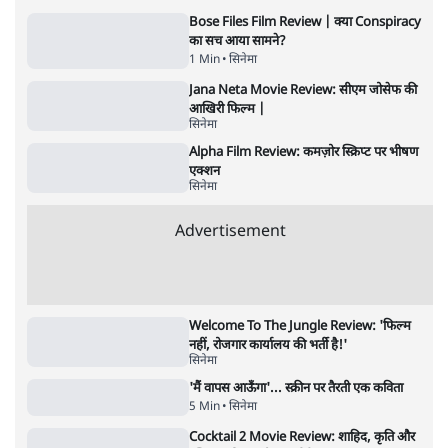
Advertisement
122455
पाठकों की पसन्द
जनता का 2.32 करोड़ रोज़ाना खर्चः योगी सरकार ने
विज्ञापनों पर उड़ाने में मोदी 3.0 को भी पीछे छोड़ा
7 Min
•
उत्तर प्रदेश
शिक्षा संस्थान ‘विद्यार्थी’ नहीं, ‘अनुयायी’ तैयार कर
रहे, राहुल गांधी के बयान से छिड़ी नई बहस
6 Min
•
वक़्त-बेवक़्त
क्या 95 साल पुराने भारतीय सांख्यिकी संस्थान की
स्वायत्तता पर भी अब मंडरा रहा ख़तरा?
8 Min
•
विश्लेषण
Advertisement