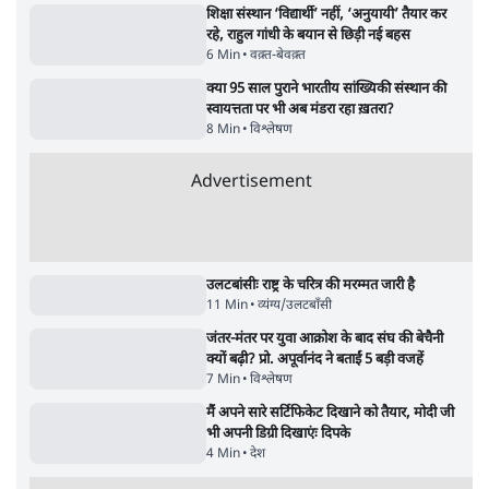
सर्वाधिक पढ़ी गयी खबरें
मेटा के सरेंडर के बाद भारत में केजरीवाल का इंस्टा
हैंडल बैनः AAP का आरोप
3 Min
•
देश
•
नेशनल ब्यूरो
'अमित शाह के संसद में आने पर विचार करे सरकार':
राज्यसभा सभापति ने केंद्र से कहा
5 Min
•
देश
•
नेशनल ब्यूरो
Advertisement
उलटबांसीः राष्ट्र के चरित्र की मरम्मत जारी है