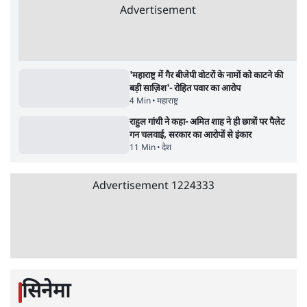
11 Min
•
व्यंग्य/उलटबाँसी
•
मुकेश कुमार
भागवत बोले- 'जेन ज़ी पर आँख मूंदकर भरोसा,
आंदोलन देश-विरोधी नहीं'; अतुल लिमये बोले थे-
'एंटी नेशनल'
6 Min
•
देश
•
नेशनल ब्यूरो
अतीक अहमद के बेटे अबान अहमद की सड़क हादसे
में मौत, जेल में बंद भाई से मिलने जा रहे थे
5 Min
•
उत्तर प्रदेश
•
लखनऊ ब्यूरो
झारखंड के आंदोलनकारी छात्रों ने दबाव बढ़ाया,
सीएम हेमंत सोरेन का इस्तीफा मांगा, 10 को घेरेंगे
विधानसभा
4 Min
•
झारखंड
•
सत्य ब्यूरो
कॉकरोच जनता पार्टी ने की देशव्यापी अभियान की
घोषणा- 'क्या बोलती पब्लिक'
4 Min
•
देश
•
राजनीतिक ब्यूरो