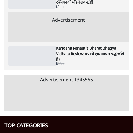
उलटबांसीः राष्ट्र के चरित्र की मरम्मत जारी है
11 Min
•
व्यंग्य/उलटबाँसी
जंतर-मंतर पर युवा आक्रोश के बाद संघ की बेचैनी
क्यों बढ़ी? प्रो. अपूर्वानंद ने बताईं 5 बड़ी वजहें
7 Min
•
विश्लेषण
मैं अपने सारे सर्टिफिकेट दिखाने को तैयार, मोदी जी
भी अपनी डिग्री दिखाएंः दिपके
4 Min
•
देश
Advertisement
'महाराष्ट्र में गैर बीजेपी वोटरों के नामों को काटने की
बड़ी साज़िश'- रोहित पवार का आरोप
4 Min
•
महाराष्ट्र