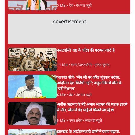
संसद में क्या FCRA बिल पेश कर सकते हैं शाह?
कांग्रेस ने अपने सांसदों के लिए जारी किया व्हिप
6 Min
•
देश
'E20- दाल में काला नहीं, पूरी दाल ही काली; वाहनों
को बरबाद कर रहा है इथेनॉल': राहुल
5 Min
•
देश
UPI पर प्रस्तावित शुल्क के पीछे ट्रंप का दबाव?
वीजा-मास्टरकार्ड को फायदा पहुँचाने की चर्चा
6 Min
•
विश्लेषण
Advertisement
मार्क ज़करबर्ग का माफीनामाः ये बहुत अंदर की बात
है
9 Min
•
विश्लेषण