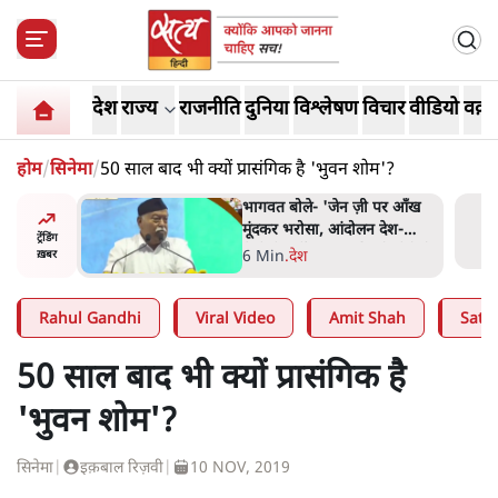
देश
राज्य
राजनीति
दुनिया
विश्लेषण
विचार
वीडियो
वक़्त
होम
/
सिनेमा
/
50 साल बाद भी क्यों प्रासंगिक है 'भुवन शोम'?
्र की मरम्मत
भागवत बोले- 'जेन ज़ी पर आँख
मूंदकर भरोसा, आंदोलन देश-
ट्रेंडिंग
विरोधी नहीं'; अतुल लिमये बोले थे-
सी
6 Min
.
देश
ख़बर
'एंटी नेशनल'
Rahul Gandhi
Viral Video
Amit Shah
Satya
50 साल बाद भी क्यों प्रासंगिक है
'भुवन शोम'?
सिनेमा
|
इक़बाल रिज़वी
|
10 NOV, 2019