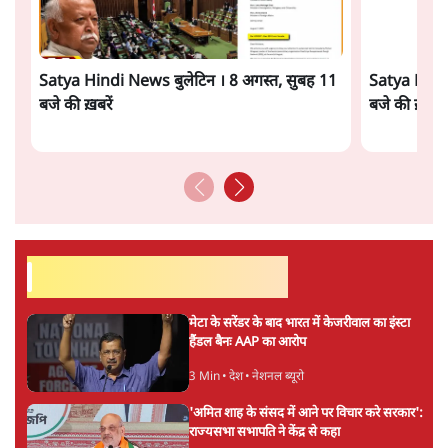
ताजा खबरें
झारखंड में छात्र नेताओं और सरकार की बातचीत
बेनतीजा, आंदोलन जारी
5 Min
•
देश
पीएम मोदी लाल किले से बताएं पैलेट गन चलाने का
आदेश किसका था, जंतर मंतर हमाराः CJP
5 Min
•
देश
सुखबीर बादल और पीएम मोदी मिले, पंजाब चुनाव से
पहले बीजेपी-अकाली दल गठबंधन की अटकलें तेज
6 Min
•
पंजाब
Advertisement