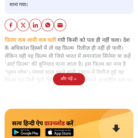
माना गया।
फ़िल्म कब आयी कब चली
गयी किसी को पता ही नहीं चला। देश
के अधिकांश हिस्सों में तो यह फ़िल्म रिलीज़ ही नहीं हो पायी।
लेकिन यही वह फ़िल्म थी जिसे भारत में समानांतर सिनेमा या कहें
'आर्ट फ़िल्म' की बुनियाद माना जाता है। इस फिल्म का नाम है
'भुवन शोम'। पचास साल पहले यानी 1969 में रिलीज हुई यह
और पढ़ें
फ़िल्म उन गिनी चुनी फ़िल्मों में से एक है जिसने अंतर्राष्ट्रीय स्तर पर
भारत का गौरव बढ़ाया।
सत्य हिन्दी ऐप
डाउनलोड
करें