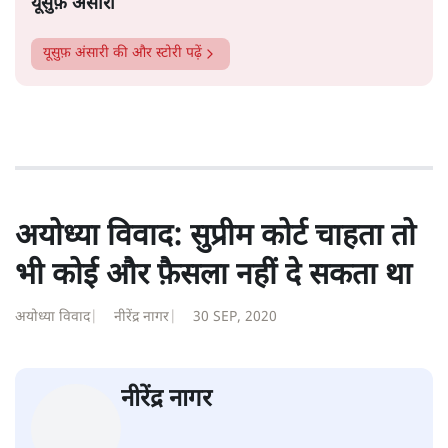
बैठक में किया जाएगा।
सत्य हिन्दी ऐप
डाउनलोड
करें
यूसुफ़ अंसारी
यूसुफ़ अंसारी
की और स्टोरी पढ़ें