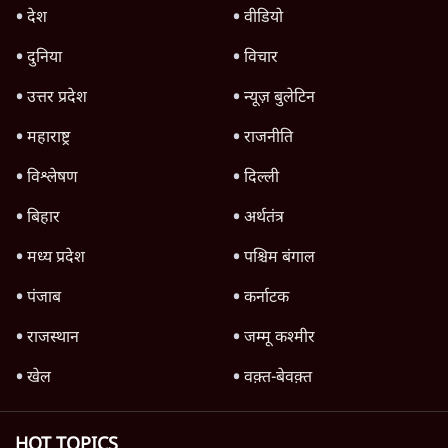
राहुल गांधी ने कहा- अमित शाह ने ही छात्रों पर पैलेट
गन चलवाई, सरकार का आरोपों से इंकार
11 Min
•
देश
Advertisement
1224333
सिनेमा
Bose Files Film Review | क्या Conspiracy
का सच आया सामने?
1 Min
•
सिनेमा
Jana Neta Movie Review: सीएम जोसेफ की
आखिरी फिल्म |
सिनेमा
Alpha Film Review: कमज़ोर स्क्रिप्ट पर भीषण
एक्शन