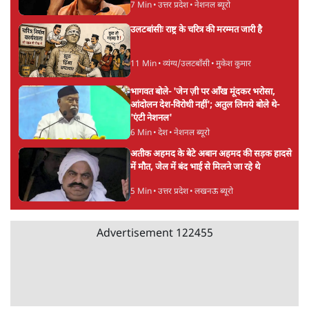
7 Min
•
देश
•
नेशनल ब्यूरो
Advertisement
'अमित शाह के संसद में आने पर विचार करे सरकार':
राज्यसभा सभापति ने केंद्र से कहा
5 Min
•
देश
•
नेशनल ब्यूरो
जनता का 2.32 करोड़ रोज़ाना खर्चः योगी सरकार ने
विज्ञापनों पर उड़ाने में मोदी 3.0 को भी पीछे छोड़ा
7 Min
•
उत्तर प्रदेश
•
नेशनल ब्यूरो
उलटबांसीः राष्ट्र के चरित्र की मरम्मत जारी है
11 Min
•
व्यंग्य/उलटबाँसी
•
मुकेश कुमार
भागवत बोले- 'जेन ज़ी पर आँख मूंदकर भरोसा,
आंदोलन देश-विरोधी नहीं'; अतुल लिमये बोले थे-