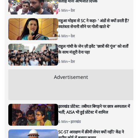
अगली खबर लोड हो रही है...
ताजा खबरें
BJP और मोदी ‘गॉडफादर’ भागवत की Gen Z पर
सलाह मानेंः अभिजीत दिपके
5 Min
•
देश
महुआ मोइत्रा से SC ने कहा- ' अंडों से क्यों डरती हैं?
स्वतंत्रता सेनानी सीने पर गोली खाते थे'
4 Min
•
देश
राहुल गांधी के जेन ज़ी इवेंट 'छात्रों की गूंज' को शर्तों