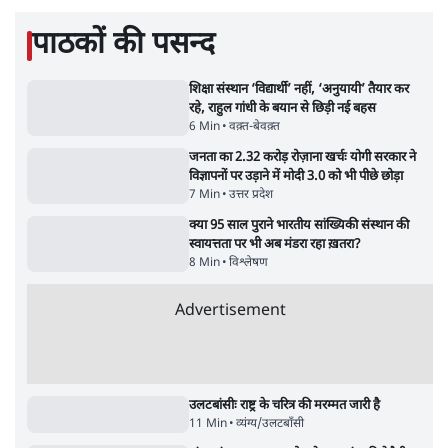
'एंटी नेशनल'
6 Min
•
देश
•
नेशनल ब्यूरो
अतीक अहमद के बेटे अबान अहमद की सड़क हादसे
में मौत, जेल में बंद भाई से मिलने जा रहे थे
5 Min
•
उत्तर प्रदेश
•
लखनऊ ब्यूरो
Advertisement
122455
पाठकों की पसन्द
शिक्षा संस्थान ‘विद्यार्थी’ नहीं, ‘अनुयायी’ तैयार कर
रहे, राहुल गांधी के बयान से छिड़ी नई बहस
6 Min
•
वक़्त-बेवक़्त
जनता का 2.32 करोड़ रोज़ाना खर्चः योगी सरकार ने