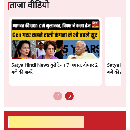
Advertisement
सीजेपी ने अपना 4 सूत्री एजेंडा जारी किया- शिक्षा,
रोज़गार, सरकारी संस्थाओं की जवाबदेही
3 Min
•
देश
पीएम मोदी की विदेश यात्राएंः 74.59 करोड़ रुपये
खर्च, हर घंटे करीब 12.4 लाख
3 Min
•
देश
ताजा वीडियो