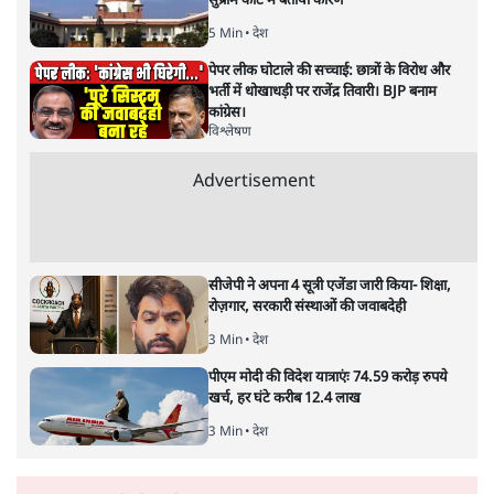
के साथ मंज़ूरी देना पड़ा
5 Min
•
देश
Advertisement
झारखंड प्रोटेस्ट: तबीयत बिगड़ने पर छात्र अस्पताल में
भर्ती; AISA भी हुई प्रोटेस्ट में शामिल
6 Min
•
झारखंड
SC-ST आरक्षण में क्रीमी लेयर क्यों नहीं? केंद्र ने
सुप्रीम कोर्ट में बताया कारण
5 Min
•
देश
पेपर लीक घोटाले की सच्चाई: छात्रों के विरोध और
भर्ती में धोखाधड़ी पर राजेंद्र तिवारी। BJP बनाम
कांग्रेस।
विश्लेषण