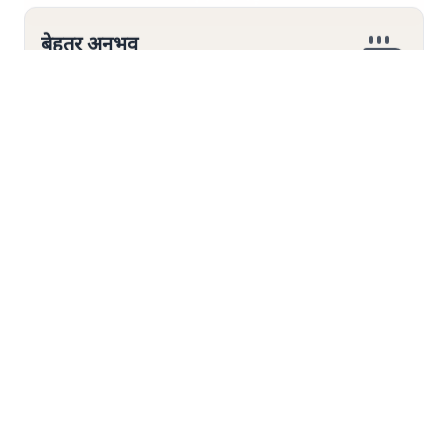
Modi
CJP
Abhijeet Dipke
BJP
Mohan Bhagwat
Gen Z
Janadesh Charcha
The Daily Show
LATEST STORIES
Satya Hindi News बुलेटिन । 7 अगस्त, सुबह 9 बजे की ख़बरें