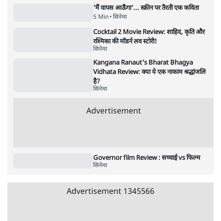
Jana Neta Movie Review: सीएम जोसेफ की
आखिरी फिल्म |
सिनेमा
Alpha Film Review: कमज़ोर स्क्रिप्ट पर भीषण
एक्शन
सिनेमा
Welcome To The Jungle Review: 'फिल्म
नहीं, रोजगार कार्यालय की भर्ती है!'
सिनेमा
Advertisement
'मैं वापस आऊँगा'... स्क्रीन पर तैरती एक कविता
5 Min
•
सिनेमा
Cocktail 2 Movie Review: शाहिद, कृति और
रश्मिका की मॉडर्न लव स्टोरी!
सिनेमा
Kangana Ranaut's Bharat Bhagya
Vidhata Review: क्या ये एक नाकाम श्रद्धांजलि