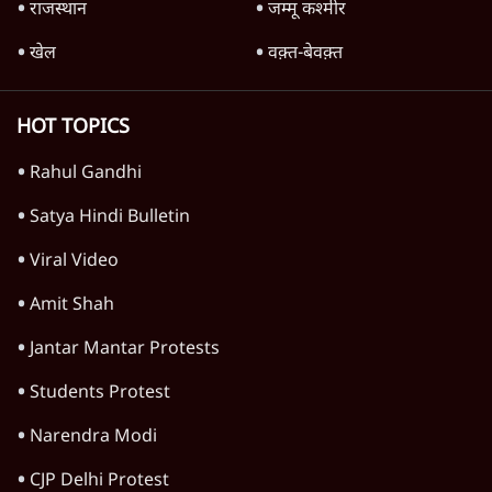
दुनिया
विचार
उत्तर प्रदेश
न्यूज़ बुलेटिन
महाराष्ट्र
राजनीति
विश्लेषण
दिल्ली
बिहार
अर्थतंत्र
मध्य प्रदेश
पश्चिम बंगाल
पंजाब
कर्नाटक
राजस्थान
जम्मू कश्मीर
खेल
वक़्त-बेवक़्त
HOT TOPICS
Rahul Gandhi