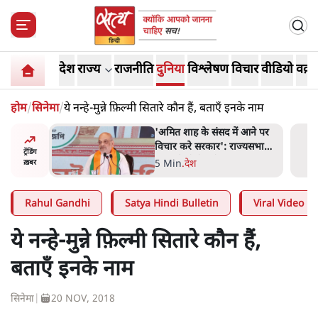
देश
राज्य
राजनीति
दुनिया
विश्लेषण
विचार
वीडियो
वक़्त
होम
/
सिनेमा
/
ये नन्हे-मुन्ने फ़िल्मी सितारे कौन हैं, बताएँ इनके नाम
 आने पर
जनता का 2.32 करोड़ रोज़ाना
ज्यसभा
खर्चः योगी सरकार ने विज्ञापनों पर
ट्रेंडिंग
उड़ाने में मोदी 3.0 को भी पीछे
7 Min
.
उत्तर प्रदेश
ख़बर
छोड़ा
Rahul Gandhi
Satya Hindi Bulletin
Viral Video
ये नन्हे-मुन्ने फ़िल्मी सितारे कौन हैं,
बताएँ इनके नाम
सिनेमा
|
20 NOV, 2018