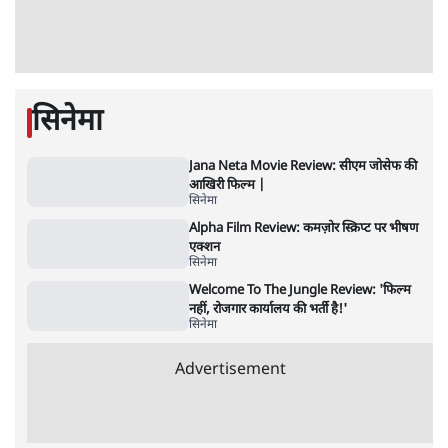
Advertisement
राहुल गांधी ने कहा- अमित शाह ने ही छात्रों पर पैलेट
गन चलवाई, सरकार का आरोपों से इंकार
11 Min
•
देश
पीएम केयर्स फंडः मार्च 2023 के बाद कोई हिसाब-
किताब नहीं, द हिन्दू की पड़ताल
4 Min
•
देश
Advertisement
1224333
सिनेमा