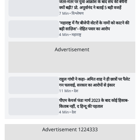
विज्ञापनों पर उड़ाने में मोदी 3.0 को भी पीछे छोड़ा
7 Min
•
उत्तर प्रदेश
क्या 95 साल पुराने भारतीय सांख्यिकी संस्थान की
स्वायत्तता पर भी अब मंडरा रहा ख़तरा?
8 Min
•
विश्लेषण
Advertisement
उलटबांसीः राष्ट्र के चरित्र की मरम्मत जारी है
11 Min
•
व्यंग्य/उलटबाँसी
जंतर-मंतर पर युवा आक्रोश के बाद संघ की बेचैनी
क्यों बढ़ी? प्रो. अपूर्वानंद ने बताईं 5 बड़ी वजहें
7 Min
•
विश्लेषण
'महाराष्ट्र में गैर बीजेपी वोटरों के नामों को काटने की
बड़ी साज़िश'- रोहित पवार का आरोप
4 Min
•
महाराष्ट्र