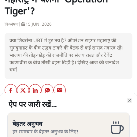
महाराष्ट्र में चलेगा 'Operation
Tiger'?
विश्लेषण
|
15 JUN, 2026
क्या शिवसेना UBT में टूट तय है? ऑपरेशन टाइगर महाराष्ट्र की
सुगबुगाहट के बीच उद्धव ठाकरे की बैठक से कई सांसद नदारद रहे।
भाजपा की तोड़-फोड़ की राजनीति पर संजय राउत और देवेंद्र
फडणवीस के बीच तीखी बहस छिड़ी है। देखिए आज की जनादेश
चर्चा।
ऐप पर जारी रखें...
ऐप पर जारी रखें...
Clo
Clo
बेहतर अनुभव
बेहतर अनुभव
हर समाचार के बेहतर अनुभव के लिए!
हर समाचार के बेहतर अनुभव के लिए!
सत्य हिन्दी ऐप
डाउनलोड
करें