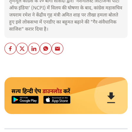
तृणमूल कांग्रेस के २० बागी सांसदों द्वारा 'नेशनलिस्ट सिटीजन्स पार्टी
ऑफ इंडिया' (NCPI) में विलय की घोषणा के बाद, कांग्रेस महासचिव
जयराम रमेश ने केंद्रीय गृह मंत्री अमित शाह पर तीखा हमला बोलते
हुए इसे लोकसभा में एनडीए का बहुमत बढ़ाने की "गैर-संवैधानिक
साजिश" करार दिया है।
सत्य हिन्दी ऐप
डाउनलोड
करें