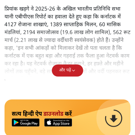
प्रियांक खड़गे ने 2025-26 के अखिल भारतीय प्रतिनिधि सभा
यानी एबीपीएस रिपोर्ट का हवाला देते हुए कहा कि कर्नाटक में
4127 रोजाना शाखाएं, 1389 साप्ताहिक मिलन, 60 मासिक
मंडलियां, 2194 समाजोत्सव (19.6 लाख लोग शामिल), 562 रूट
मार्च (2.21 लाख से ज्यादा वर्दीधारी स्वयंसेवक) होते हैं। उन्होंने
कहा, 'इन सभी आंकड़ों को मिलाकर देखें तो पता चलता है कि
कर्नाटक में एक बहुत बड़ा और गहराई तक फैला हुआ नेटवर्क काम
कर रहा है। यह नेटवर्क रोज़ाना कैडर बनाने, हर हफ़्ते और महीने
और पढ़ें
लोगों तक पहुँचने, बड़े सार्वजनिक कार्यक्रमों और वर्दी पहनकर रूट
मार्च करने जैसे काम करता है।'
सत्य हिन्दी ऐप
डाउनलोड
करें