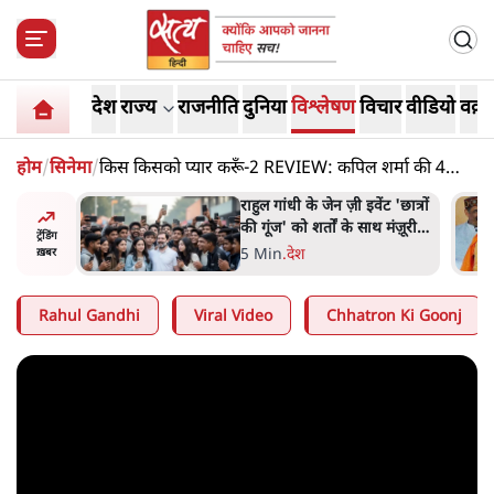
देश
राज्य
राजनीति
दुनिया
विश्लेषण
विचार
वीडियो
वक़्त
होम
/
सिनेमा
/
किस किसको प्यार करूँ-2 REVIEW: कपिल शर्मा की 4
बीवियां, 0 लॉजिक!
ं और
राहुल गांधी के जेन ज़ी इवेंट 'छात्रों
तीजा,
की गूंज' को शर्तों के साथ मंज़ूरी
ट्रेंडिंग
देना पड़ा
5 Min
.
देश
ख़बर
Rahul Gandhi
Viral Video
Chhatron Ki Goonj