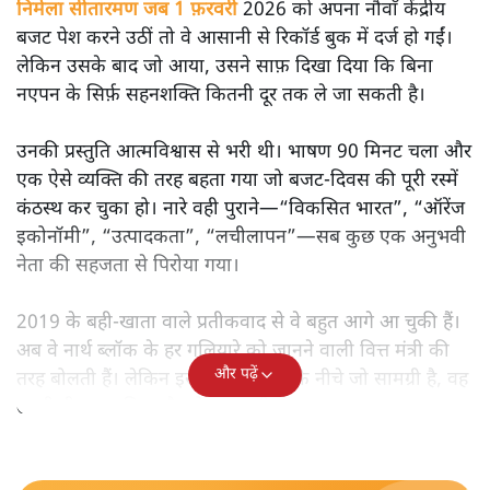
निर्मला सीतारमण जब 1 फ़रवरी
2026 को अपना नौवाँ केंद्रीय
बजट पेश करने उठीं तो वे आसानी से रिकॉर्ड बुक में दर्ज हो गईं।
लेकिन उसके बाद जो आया, उसने साफ़ दिखा दिया कि बिना
नएपन के सिर्फ़ सहनशक्ति कितनी दूर तक ले जा सकती है।
उनकी प्रस्तुति आत्मविश्वास से भरी थी। भाषण 90 मिनट चला और
एक ऐसे व्यक्ति की तरह बहता गया जो बजट‑दिवस की पूरी रस्में
कंठस्थ कर चुका हो। नारे वही पुराने—“विकसित भारत”, “ऑरेंज
इकोनॉमी”, “उत्पादकता”, “लचीलापन”—सब कुछ एक अनुभवी
नेता की सहजता से पिरोया गया।
2019 के बही‑खाता वाले प्रतीकवाद से वे बहुत आगे आ चुकी हैं।
अब वे नार्थ ब्लॉक के हर गलियारे को जानने वाली वित्त मंत्री की
और पढ़ें
तरह बोलती हैं। लेकिन इस आत्मविश्वास के नीचे जो सामग्री है, वह
उतनी ही अनुमानित और दोहराव भरी।