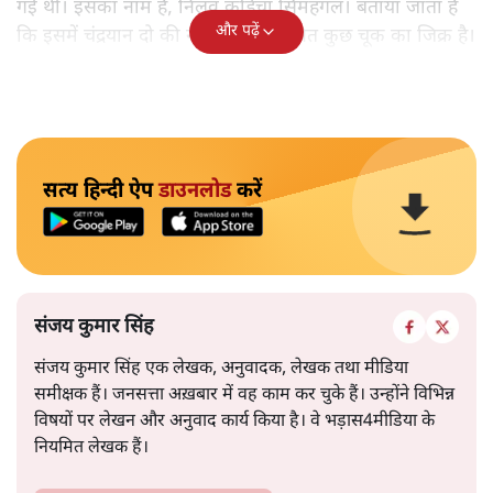
गई थी। इसका नाम है, निलवु कुडिचा सिमहंगल। बताया जाता है
और पढ़ें
कि इसमें चंद्रयान दो की नाकामी से संबंधित कुछ चूक का जिक्र है।
सत्य हिन्दी ऐप
डाउनलोड
करें
संजय कुमार सिंह
संजय कुमार सिंह एक लेखक, अनुवादक, लेखक तथा मीडिया
समीक्षक हैं। जनसत्ता अख़बार में वह काम कर चुके हैं। उन्होंने विभिन्न
विषयों पर लेखन और अनुवाद कार्य किया है। वे भड़ास4मीडिया के
नियमित लेखक हैं।