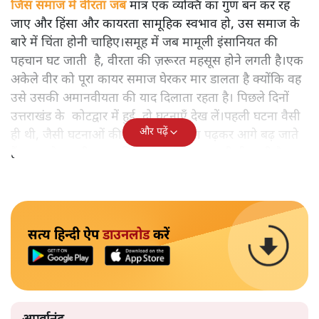
जिस समाज में वीरता जब
मात्र एक व्यक्ति का गुण बन कर रह
जाए और हिंसा और कायरता सामूहिक स्वभाव हो, उस समाज के
बारे में चिंता होनी चाहिए।समूह में जब मामूली इंसानियत की
पहचान घट जाती है, वीरता की ज़रूरत महसूस होने लगती है।एक
अकेले वीर को पूरा कायर समाज घेरकर मार डालता है क्योंकि वह
उसे उसकी अमानवीयता की याद दिलाता रहता है। पिछले दिनों
उत्तराखंड के कोटद्वार में हुई दो घटनाएँ देख लें।पहली घटना वैसी
और पढ़ें
ही थी, जैसी घटनाओं की खबर हम रोज़ाना पढ़कर आगे बढ़ जाते
हैं।भारत के तक़रीबन हर हिस्से से ऐसी खबर आती ही रहती है।
सत्य हिन्दी ऐप
डाउनलोड
करें