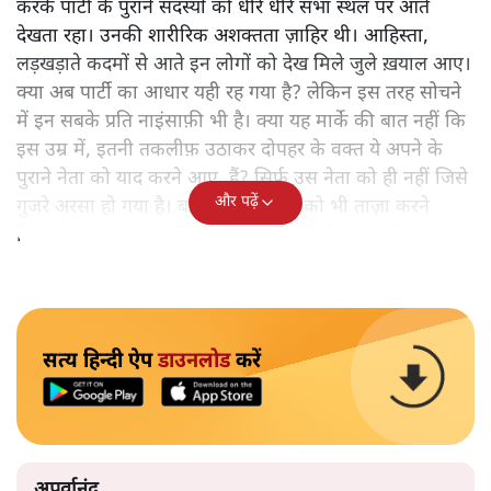
करके पार्टी के पुराने सदस्यों को धीरे धीरे सभा स्थल पर आते
देखता रहा। उनकी शारीरिक अशक्तता ज़ाहिर थी। आहिस्ता,
लड़खड़ाते कदमों से आते इन लोगों को देख मिले जुले ख़याल आए।
क्या अब पार्टी का आधार यही रह गया है? लेकिन इस तरह सोचने
में इन सबके प्रति नाइंसाफ़ी भी है। क्या यह मार्के की बात नहीं कि
इस उम्र में, इतनी तकलीफ़ उठाकर दोपहर के वक्त ये अपने के
पुराने नेता को याद करने आए हैं? सिर्फ़ उस नेता को ही नहीं जिसे
और पढ़ें
गुजरे अरसा हो गया है। बल्कि उन विचारों को भी ताज़ा करने
जिन्होंने इन सबको उस नेता की तरह ही अपनी तरफ़ खींचा।
सत्य हिन्दी ऐप
डाउनलोड
करें
अपूर्वानंद