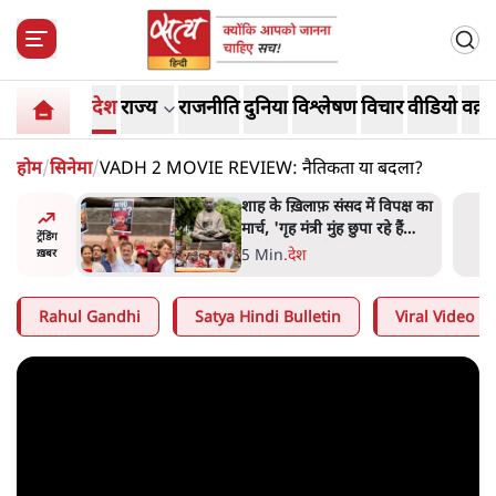
देश
राज्य
राजनीति
दुनिया
विश्लेषण
विचार
वीडियो
वक़्त
होम
/
सिनेमा
/
VADH 2 MOVIE REVIEW: नैतिकता या बदला?
 विपक्ष का
जनता का 2.32 करोड़ रोज़ाना
हे हैं
खर्चः योगी सरकार ने विज्ञापनों पर
ट्रेंडिंग
गार हैं'
उड़ाने में मोदी 3.0 को भी पीछे
7 Min
.
उत्तर प्रदेश
ख़बर
छोड़ा
Rahul Gandhi
Satya Hindi Bulletin
Viral Video