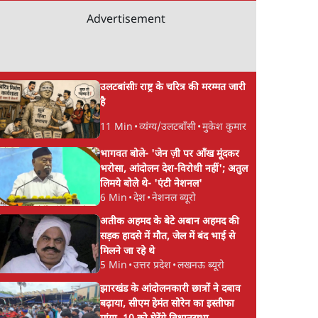
Advertisement
उलटबांसीः राष्ट्र के चरित्र की मरम्मत जारी
है
11 Min
•
व्यंग्य/उलटबाँसी
•
मुकेश कुमार
भागवत बोले- 'जेन ज़ी पर आँख मूंदकर
भरोसा, आंदोलन देश-विरोधी नहीं'; अतुल
लिमये बोले थे- 'एंटी नेशनल'
6 Min
•
देश
•
नेशनल ब्यूरो
अतीक अहमद के बेटे अबान अहमद की
सड़क हादसे में मौत, जेल में बंद भाई से
मिलने जा रहे थे
5 Min
•
उत्तर प्रदेश
•
लखनऊ ब्यूरो
झारखंड के आंदोलनकारी छात्रों ने दबाव
बढ़ाया, सीएम हेमंत सोरेन का इस्तीफा