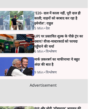
'E20- दाल में काला नहीं, पूरी दाल ही
काली; वाहनों को बरबाद कर रहा है
इथेनॉल': राहुल
5 Min
•
देश
UPI पर प्रस्तावित शुल्क के पीछे ट्रंप का
दबाव? वीजा-मास्टरकार्ड को फायदा
पहुँचाने की चर्चा
6 Min
•
विश्लेषण
मार्क ज़करबर्ग का माफीनामाः ये बहुत
अंदर की बात है
9 Min
•
विश्लेषण
Advertisement
BJP और मोदी ‘गॉडफादर’ भागवत की