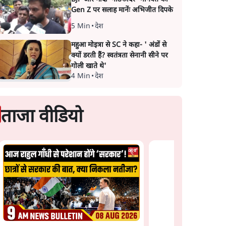
Gen Z पर सलाह मानेंः अभिजीत दिपके
5 Min
•
देश
महुआ मोइत्रा से SC ने कहा- ' अंडों से
क्यों डरती हैं? स्वतंत्रता सेनानी सीने पर
गोली खाते थे'
4 Min
•
देश
ताजा वीडियो