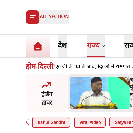
ALL SECTION
देश
राज्य
रा
होम
दिल्ली
एलजी के पत्र के बाद, दिल्ली में राष्ट्र
/
/
ंसीः राष्ट्र के चरित्र की मरम्मत
भ
है
म
ट्रेंडिंग
न
ख़बर
न
in
.
व्यंग्य/उलटबाँसी
6
Rahul Gandhi
Viral Video
Satya Hin