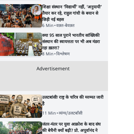
शिक्षा संस्थान ‘विद्यार्थी’ नहीं, ‘अनुयायी’
तैयार कर रहे, राहुल गांधी के बयान से
छिड़ी नई बहस
6 Min
•
वक़्त-बेवक़्त
क्या 95 साल पुराने भारतीय सांख्यिकी
संस्थान की स्वायत्तता पर भी अब मंडरा
रहा ख़तरा?
8 Min
•
विश्लेषण
Advertisement
उलटबांसीः राष्ट्र के चरित्र की मरम्मत जारी
है
11 Min
•
व्यंग्य/उलटबाँसी
जंतर-मंतर पर युवा आक्रोश के बाद संघ
की बेचैनी क्यों बढ़ी? प्रो. अपूर्वानंद ने