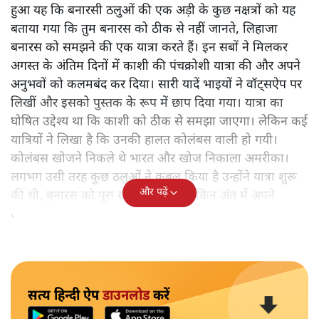
हुआ यह कि बनारसी ठलुओं की एक अड़ी के कुछ नक्षत्रों को यह
बताया गया कि तुम बनारस को ठीक से नहीं जानते, लिहाजा
बनारस को समझने की एक यात्रा करते हैं। इन सबों ने मिलकर
अगस्त के अंतिम दिनों में काशी की पंचक्रोशी यात्रा की और अपने
अनुभवों को कलमबंद कर दिया। सारी यादें भाइयों ने वॉट्सऐप पर
लिखीं और इसको पुस्तक के रूप में छाप दिया गया। यात्रा का
घोषित उद्देश्य था कि काशी को ठीक से समझा जाएगा। लेकिन कई
यात्रियों ने लिखा है कि उनकी हालत कोलंबस वाली हो गयी।
कोलंबस खोजने निकले थे भारत और खोज निकाला अमरीका।
लगभग उसी तरह कुछ ठलुओं ने कुबूल किया है उन्होंने यात्रा शुरू
और पढ़ें
की थी, बनारस को पूरा खोजने के लिए लेकिन अंत में अपने
आपको ही समझकर संतुष्ट हो गए।
सत्य हिन्दी ऐप
डाउनलोड
करें