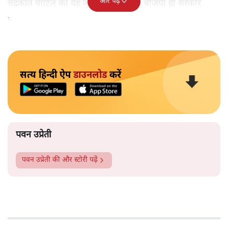
और पढ़ें
चंद्रकात पाटिल का यह कहना कि राज्य में बीजेपी ही सरकार
बनाएगी, किसी के गले नहीं उतर रहा है।
सत्य हिन्दी ऐप
डाउनलोड
करें
पवन उप्रेती
पवन उप्रेती
की और स्टोरी पढ़ें