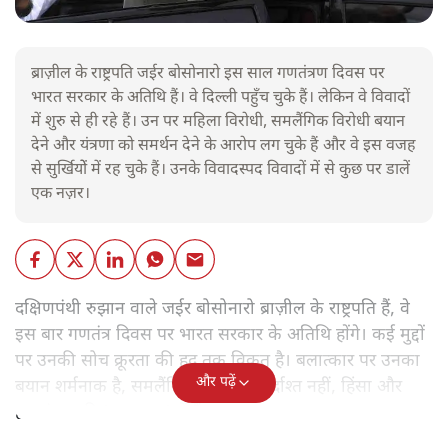
ब्राज़ील के राष्ट्रपति जईर बोसोनारो इस साल गणतंत्रण दिवस पर
भारत सरकार के अतिथि हैं। वे दिल्ली पहुँच चुके हैं। लेकिन वे विवादों
में शुरु से ही रहे हैं। उन पर महिला विरोधी, समलैंगिक विरोधी बयान
देने और यंत्रणा को समर्थन देने के आरोप लग चुके हैं और वे इस वजह
से सुर्खियोें में रह चुके हैं। उनके विवादस्पद विवादों में से कुछ पर डालें
एक नज़र।
दक्षिणपंथी रुझान वाले जईर बोसोनारो ब्राज़ील के राष्ट्रपति हैं, वे
इस बार गणतंत्र दिवस पर भारत सरकार के अतिथि होंगे। कई मुद्दों
पर उनकी सोच क्रूरता की हद तक विकृत है। बलात्कार पर उनका
और पढ़ें
बयान शर्मनाक है, समलैंगिक लोग उन्हें बर्दाश्त नहीं, हिंसा और
हत्याएं उनकी 'रूल-बुक' में हैं।