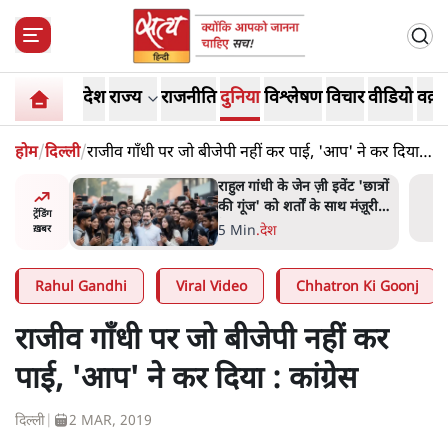
देश
राज्य
राजनीति
दुनिया
विश्लेषण
विचार
वीडियो
वक़्त
होम
/
दिल्ली
/
राजीव गाँधी पर जो बीजेपी नहीं कर पाई, 'आप' ने कर दिया :
कांग्रेस
ं और
राहुल गांधी के जेन ज़ी इवेंट 'छात्रों
तीजा,
की गूंज' को शर्तों के साथ मंज़ूरी
ट्रेंडिंग
देना पड़ा
5 Min
.
देश
ख़बर
Rahul Gandhi
Viral Video
Chhatron Ki Goonj
राजीव गाँधी पर जो बीजेपी नहीं कर
पाई, 'आप' ने कर दिया : कांग्रेस
दिल्ली
|
2 MAR, 2019