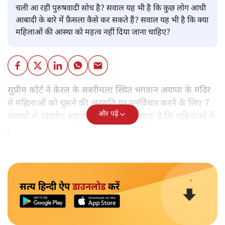
चली आ रही पुरुषवादी सोच है? सवाल यह भी है कि कुछ लोग आधी
आबादी के बारे में फ़ैसला कैसे कर सकते हैं? सवाल यह भी है कि क्या
महिलाओं की आस्था को महत्व नहीं दिया जाना चाहिए?
सुप्रीम कोर्ट ने केरल के सबरीमला स्थित भगवान अयप्पा के मंदिर
में महिलाओं को घुसने की अनुमति पर पुनर्विचार करने के लिए 7
और पढ़ें
सदस्यों के खंडपीठ बनाने को कहा। इससे साफ़ है कि महिलाओं में
मंदिर जाने के फ़ैसले पर सरकार ने रोक नहीं लगाई है।
सत्य हिन्दी ऐप
डाउनलोड
करें