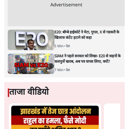
संसदीय समिति-मेटा की बैठकः मार्क ज़करबर्ग ने
भारत सरकार से माफी मांगी
5 Min
•
देश
शाह के ख़िलाफ़ संसद में विपक्ष का मार्च, 'गृह मंत्री
मुंह छुपा रहे हैं क्योंकि वो छात्रों के गुनहगार हैं'
5 Min
•
देश
जंतर-मंतर प्रोटेस्ट- 'ताकतवर सरकार के नाम पर
आक्रामकता न दिखाए पुलिस, जेन जी को सुने': SC
5 Min
•
देश
Advertisement
E20: बॉम्बे हाईकोर्ट ने मेटा, गूगल, X से गडकरी के
खिलाफ कंटेंट हटाने को कहा
5 Min
•
देश
SIAM ने पहले सरकार को लिखा- E20 से वाहनों के