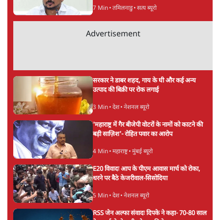
सर्वाधिक पढ़ी गयी खबरें
‘राष्ट्रविरोधी’ नैरेटिव का सच: कॉकरोचों ने बदल दी
सत्ता और संघ की रणनीति
9 Min
•
विश्लेषण
•
आशुतोष
पुलिस पूछताछ के बाद उदयनिधि स्टालिन रिहा; बोले-
'सरकार ने आतंकी जैसा बर्ताव किया'
7 Min
•
तमिलनाडु
•
सत्य ब्यूरो
Advertisement
सरकार ने डाबर शहद, गाय के घी और कई अन्य
उत्पाद की बिक्री पर रोक लगाई