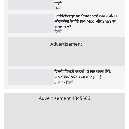
संसद | 2 Bills Today
दिल्ली
Advertisement
दिल्ली दंगा मामला: अंकित शर्मा हत्याकांड में पूर्व
AAP पार्षद ताहिर हुसैन को उम्रकैद
5 Min
•
दिल्ली
Narrative Building फिर फेल होगी?
Ashutosh का बड़ा दावा- Amit Shah नहीं बच
पाएंगे
दिल्ली
Lathicharge on Students! छात्र आंदोलन
और बर्बरता के पीछे PM Modi और Shah का
असल खेल?
दिल्ली
Advertisement