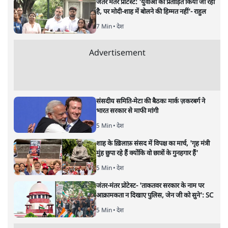
ताजा खबरें
PM Modi & Amit Shah Missing from
Parliament: क्या विपक्ष से डरी सरकार?
दिल्ली
शेख हसीना: '2024 में छात्र आंदोलन नहीं,
सुनियोजित तख्तापलट था; मैं अपने लोगों के पास
जरूर लौटूंगी'
5 Min
•
दुनिया
जंतर मंतर प्रोटेस्ट: 'युवाओं को प्रताड़ित किया जा रहा
है, पर मोदी-शाह में बोलने की हिम्मत नहीं'- राहुल
7 Min
•
देश
Advertisement