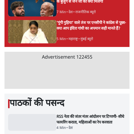
3 Min
•
देश
•
नेशनल ब्यूरो
'महाराष्ट्र में गैर बीजेपी वोटरों के नामों को काटने की
बड़ी साज़िश'- रोहित पवार का आरोप
4 Min
•
महाराष्ट्र
•
मुंबई ब्यूरो
E20 विवादः आप के पीएम आवास मार्च को रोका,
धरने पर बैठे केजरीवाल-सिसोदिया
5 Min
•
देश
•
नेशनल ब्यूरो
RSS जेन अल्फा संवादः दिपके ने कहा- 70-80 साल
के बुजुर्ग से जेन जी को क्या मिलेगा
7 Min
•
देश
•
राजनीतिक ब्यूरो
'गूंगी गुड़िया' वाले तंज पर एनसीपी ने कांग्रेस से पूछा-
क्या आप इंदिरा गांधी का अपमान सही मानते हैं?
5 Min
•
महाराष्ट्र
•
मुंबई ब्यूरो
Advertisement
122455