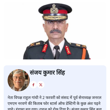
संजय कुमार सिंह
नेता विपक्ष राहुल गांधी ने 2 फरवरी को संसद में पूर्व सेनाध्यक्ष जनरल
एमएम नरवणे की किताब फोर स्टार्स ऑफ डेस्टिनी के कुछ अंश पढ़ने
चाहे। हंगामा मच गया। राहुल को रोक दिया है। संजय कुमार सिंह बता