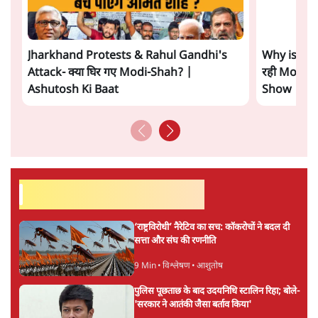
कलपुर्जे खराब, अब पत्र वापस लिया, क्यों?
7 Min
•
देश
ताजा वीडियो
Jharkhand Protests & Rahul Gandhi's
Why is Ami
Attack- क्या घिर गए Modi-Shah? |
रही Modi G
Ashutosh Ki Baat
Show