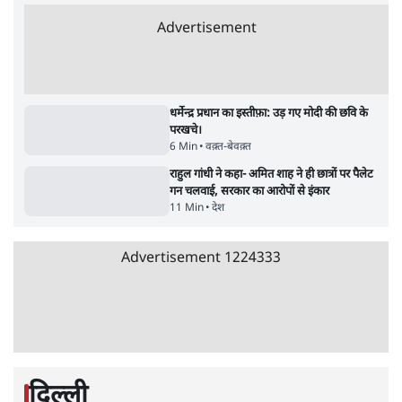
क्या 95 साल पुराने भारतीय सांख्यिकी संस्थान की
स्वायत्तता पर भी अब मंडरा रहा ख़तरा?
8 Min
•
विश्लेषण
जंतर-मंतर पर युवा आक्रोश के बाद संघ की बेचैनी
क्यों बढ़ी? प्रो. अपूर्वानंद ने बताईं 5 बड़ी वजहें
7 Min
•
विश्लेषण
'महाराष्ट्र में गैर बीजेपी वोटरों के नामों को काटने की
बड़ी साज़िश'- रोहित पवार का आरोप
4 Min
•
महाराष्ट्र
Advertisement
धर्मेन्द्र प्रधान का इस्तीफ़ा: उड़ गए मोदी की छवि के
परखचे।
6 Min
•
वक़्त-बेवक़्त
राहुल गांधी ने कहा- अमित शाह ने ही छात्रों पर पैलेट