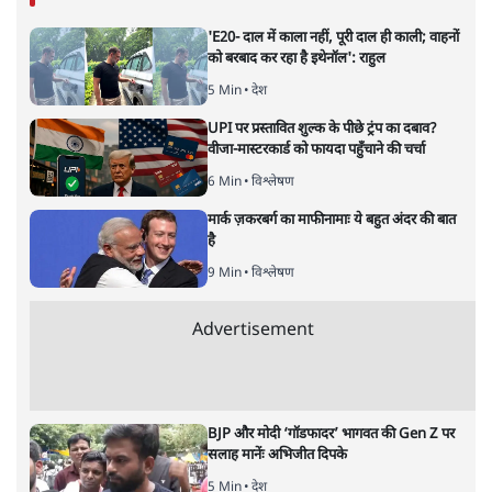
पवन उप्रेती
की और स्टोरी पढ़ें
सबरीमला : भेदभाव,आस्था,मान्यताएँ
या पुरुषवादी सोच, सच क्या है?
देश
|
प्रमोद मल्लिक
|
17 NOV, 2019
प्रमोद मल्लिक