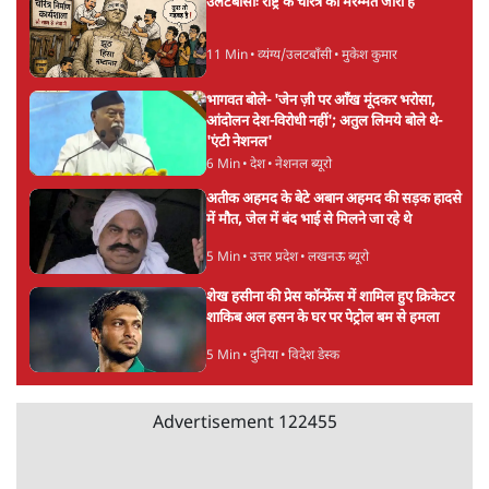
5 Min
•
देश
Advertisement
झारखंड प्रोटेस्ट: तबीयत बिगड़ने पर छात्र अस्पताल में
भर्ती; AISA भी हुई प्रोटेस्ट में शामिल
6 Min
•
झारखंड
SC-ST आरक्षण में क्रीमी लेयर क्यों नहीं? केंद्र ने
सुप्रीम कोर्ट में बताया कारण
5 Min
•
देश
ताजा वीडियो