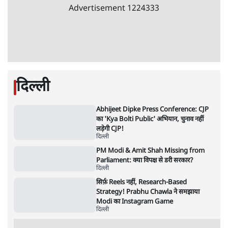
6 Min
•
देश
•
नेशनल ब्यूरो
अतीक अहमद के बेटे अबान अहमद की सड़क हादसे
में मौत, जेल में बंद भाई से मिलने जा रहे थे
5 Min
•
उत्तर प्रदेश
•
लखनऊ ब्यूरो
शेख हसीना की प्रेस कॉन्फ्रेंस में शामिल हुए क्रिकेटर
शाकिब अल हसन के घर पर पेट्रोल बम से हमला
5 Min
•
दुनिया
•
विदेश डेस्क
Advertisement
122455
पाठकों की पसन्द
जनता का 2.32 करोड़ रोज़ाना खर्चः योगी सरकार ने