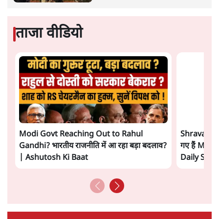
प्रमोद मल्लिक
लेखक पत्रकार हैं, अर्थतंत्र और अंतरराष्ट्रीय विषयों पर लिखते रहते हैं।
प्रमोद मल्लिक
की और स्टोरी पढ़ें
अगली खबर लोड हो रही है...
ताजा खबरें
'E20- दाल में काला नहीं, पूरी दाल ही काली; वाहनों
को बरबाद कर रहा है इथेनॉल': राहुल
5 Min
•
देश
UPI पर प्रस्तावित शुल्क के पीछे ट्रंप का दबाव?
वीजा-मास्टरकार्ड को फायदा पहुँचाने की चर्चा