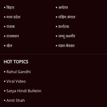
दिल्ली
Abhijeet Dipke Press Conference: CJP
का 'Kya Bolti Public' अभियान, चुनाव नहीं
लड़ेगी CJP!
दिल्ली
PM Modi & Amit Shah Missing from
Parliament: क्या विपक्ष से डरी सरकार?
दिल्ली
सिर्फ़ Reels नहीं, Research-Based
Strategy! Prabhu Chawla ने समझाया
Modi का Instagram Game
दिल्ली
Advertisement
Parliament LIVE | हंगामे के बीच फिर शुरू हुई
संसद | 2 Bills Today
दिल्ली