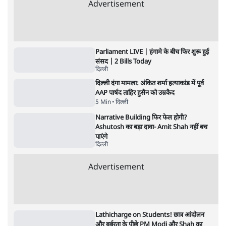
विज्ञापनों पर उड़ाने में मोदी 3.0 को भी पीछे छोड़ा
7 Min
•
उत्तर प्रदेश
शिक्षा संस्थान ‘विद्यार्थी’ नहीं, ‘अनुयायी’ तैयार कर
रहे, राहुल गांधी के बयान से छिड़ी नई बहस
6 Min
•
वक़्त-बेवक़्त
क्या 95 साल पुराने भारतीय सांख्यिकी संस्थान की
स्वायत्तता पर भी अब मंडरा रहा ख़तरा?
8 Min
•
विश्लेषण
Advertisement
उलटबांसीः राष्ट्र के चरित्र की मरम्मत जारी है
11 Min
•
व्यंग्य/उलटबाँसी
जंतर-मंतर पर युवा आक्रोश के बाद संघ की बेचैनी
क्यों बढ़ी? प्रो. अपूर्वानंद ने बताईं 5 बड़ी वजहें
7 Min
•
विश्लेषण
मैं अपने सारे सर्टिफिकेट दिखाने को तैयार, मोदी जी
भी अपनी डिग्री दिखाएंः दिपके