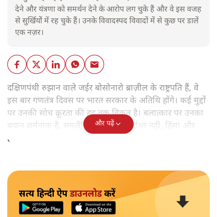
देने और यंत्रणा को समर्थन देने के आरोप लग चुके हैं और वे इस वजह
से सुर्खियोें में रह चुके हैं। उनके विवादस्पद विवादों में से कुछ पर डालें
एक नज़र।
दक्षिणपंथी रुझान वाले जईर बोसोनारो ब्राज़ील के राष्ट्रपति हैं, वे
इस बार गणतंत्र दिवस पर भारत सरकार के अतिथि होंगे। कई मुद्दों
पर उनकी सोच क्रूरता की हद तक विकृत है। बलात्कार पर उनका
और पढ़ें
बयान शर्मनाक है, समलैंगिक लोग उन्हें बर्दाश्त नहीं, हिंसा और
हत्याएं उनकी 'रूल-बुक' में हैं।
सत्य हिन्दी ऐप
डाउनलोड
करें