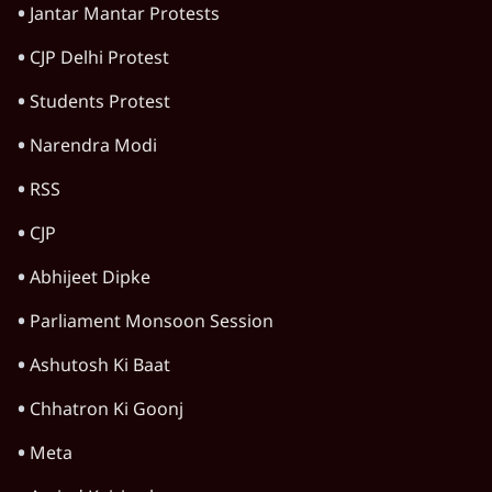
दिल्ली दंगा मामला: अंकित शर्मा हत्याकांड में पूर्व
AAP पार्षद ताहिर हुसैन को उम्रकैद
5 Min
•
दिल्ली
Narrative Building फिर फेल होगी?
Ashutosh का बड़ा दावा- Amit Shah नहीं बच
पाएंगे
दिल्ली
Advertisement
Lathicharge on Students! छात्र आंदोलन
और बर्बरता के पीछे PM Modi और Shah का
असल खेल?
दिल्ली
Advertisement
1345566