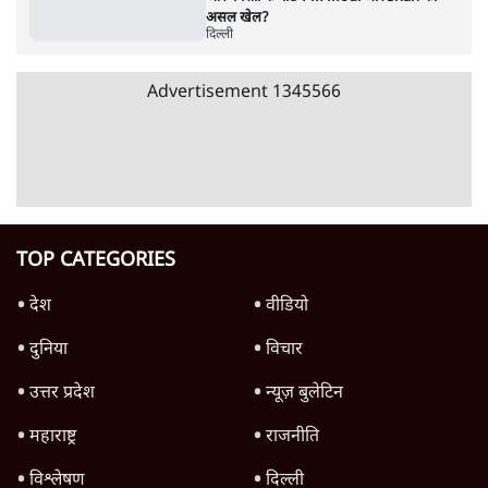
4 Min
•
देश
Advertisement
'महाराष्ट्र में गैर बीजेपी वोटरों के नामों को काटने की
बड़ी साज़िश'- रोहित पवार का आरोप
4 Min
•
महाराष्ट्र
राहुल गांधी ने कहा- अमित शाह ने ही छात्रों पर पैलेट
गन चलवाई, सरकार का आरोपों से इंकार
11 Min
•
देश
Advertisement
1224333