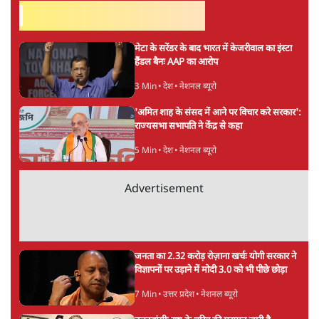
6 Min
•
विश्लेषण
मार्क ज़करबर्ग का माफीनामाः ये बहुत अंदर की बात
है
9 Min
•
विश्लेषण
Advertisement
BJP और मोदी ‘गॉडफादर’ भागवत की Gen Z पर
सलाह मानेंः अभिजीत दिपके
5 Min
•
देश
महुआ मोइत्रा से SC ने कहा- ' अंडों से क्यों डरती हैं?
स्वतंत्रता सेनानी सीने पर गोली खाते थे'
4 Min
•
देश
राहुल गांधी के जेन ज़ी इवेंट 'छात्रों की गूंज' को शर्तों
के साथ मंज़ूरी देना पड़ा