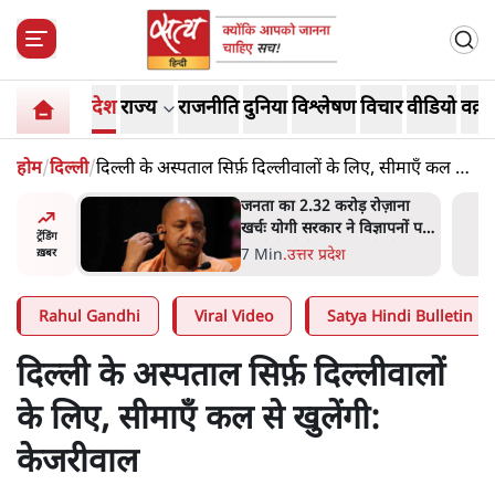
देश
राज्य
राजनीति
दुनिया
विश्लेषण
विचार
वीडियो
वक़्त
होम
/
दिल्ली
/
दिल्ली के अस्पताल सिर्फ़ दिल्लीवालों के लिए, सीमाएँ कल से
खुलेंगी: केजरीवाल
 आने पर
जनता का 2.32 करोड़ रोज़ाना
ज्यसभा
खर्चः योगी सरकार ने विज्ञापनों पर
ट्रेंडिंग
उड़ाने में मोदी 3.0 को भी पीछे
7 Min
.
उत्तर प्रदेश
ख़बर
छोड़ा
Rahul Gandhi
Viral Video
Satya Hindi Bulletin
दिल्ली के अस्पताल सिर्फ़ दिल्लीवालों
के लिए, सीमाएँ कल से खुलेंगी:
केजरीवाल