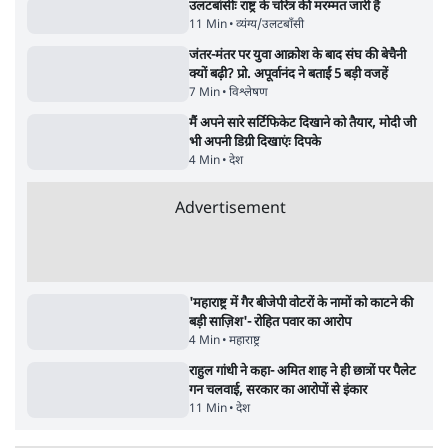
'अमित शाह के संसद में आने पर विचार करे सरकार':
राज्यसभा सभापति ने केंद्र से कहा
5 Min
•
देश
•
नेशनल ब्यूरो
Advertisement
जनता का 2.32 करोड़ रोज़ाना खर्चः योगी सरकार ने
विज्ञापनों पर उड़ाने में मोदी 3.0 को भी पीछे छोड़ा
7 Min
•
उत्तर प्रदेश
•
नेशनल ब्यूरो
उलटबांसीः राष्ट्र के चरित्र की मरम्मत जारी है
11 Min
•
व्यंग्य/उलटबाँसी
•
मुकेश कुमार
भागवत बोले- 'जेन ज़ी पर आँख मूंदकर भरोसा,
आंदोलन देश-विरोधी नहीं'; अतुल लिमये बोले थे-
'एंटी नेशनल'