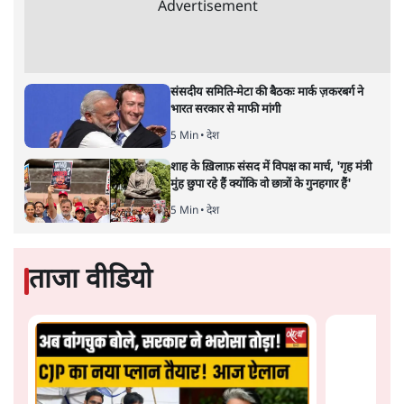
ओर ताज़ा झुकाव—जिसका ठोस रूप हाल ही में संपन्न भारत–
यूरोपीय संघ मुक्त व्यापार समझौते (एफ़टीए) में दिखाई देता है—
किसी दीर्घकालिक रणनीतिक दूरदृष्टि की पराकाष्ठा कम, और
परिस्थितियों के दबाव में लिया गया एक तेज़ निर्णय अधिक लगता
और पढ़ें
है।
सत्य हिन्दी ऐप
डाउनलोड
करें
सतीश झा
सतीश झा समकालीन भारतीय भाषाई लेखन के सबसे सूक्ष्म,
विश्लेषणात्मक और मानवीय स्वरों में से एक हैं। शिक्षा, समाज,
संस्कृति और भाषा पर उनकी दृष्टि गहरी और साफ़ है। उनकी शैली—
सरल भाषा में जटिल प्रश्नों को खोलने की—उन्हें आज के
हिंदी‑हिंदुस्तानी लेखन में एक विशिष्ट स्थान देती है।