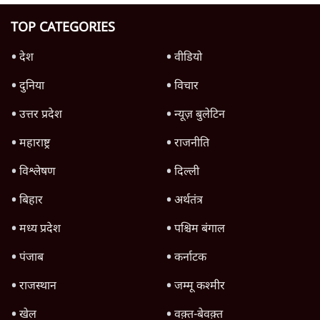
Advertisement
धर्मेन्द्र प्रधान का इस्तीफ़ा: उड़ गए मोदी की छवि के
परखचे।
6 Min
•
वक़्त-बेवक़्त
राहुल गांधी ने कहा- अमित शाह ने ही छात्रों पर पैलेट
गन चलवाई, सरकार का आरोपों से इंकार
11 Min
•
देश
Advertisement
1224333
दिल्ली