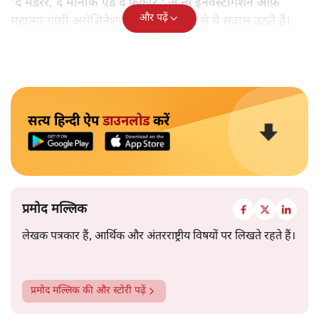
'द मर्डरर, द मोनार्क एंड द फ़कीर : अ न्यू इनवेस्टीगेशन ऑफ़
और पढ़ें
महात्मा गांधी असेशिनेशन' नामक किताब से ये सवाल उठते हैं।
सत्य हिन्दी ऐप
डाउनलोड
करें
प्रमोद मल्लिक
लेखक पत्रकार हैं, आर्थिक और अंतरराष्ट्रीय विषयों पर लिखते रहते हैं।
प्रमोद मल्लिक
की और स्टोरी पढ़ें