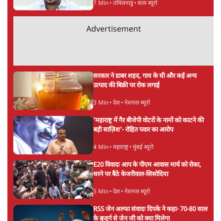
5 Min
•
देश
Advertisement
PM Modi & Amit Shah Missing from
Parliament: क्या विपक्ष से डरी सरकार?
दिल्ली
शेख हसीना: '2024 में छात्र आंदोलन नहीं,
सुनियोजित तख्तापलट था; मैं अपने लोगों के पास
जरूर लौटूंगी'
5 Min
•
दुनिया
जंतर मंतर प्रोटेस्ट: 'युवाओं को प्रताड़ित किया जा रहा
है, पर मोदी-शाह में बोलने की हिम्मत नहीं'- राहुल
7 Min
•
देश
Advertisement