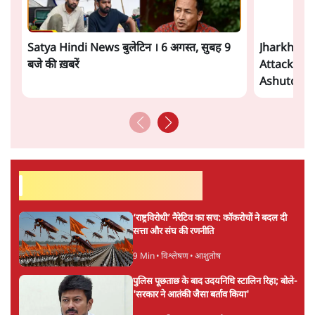
सतीश झा
की और स्टोरी पढ़ें
अगली खबर लोड हो रही है...
ताजा खबरें
जनता का 2.32 करोड़ रोज़ाना खर्चः योगी सरकार ने
विज्ञापनों पर उड़ाने में मोदी 3.0 को भी पीछे छोड़ा
7 Min
•
उत्तर प्रदेश
शेख हसीना की प्रेस कॉन्फ्रेंस में शामिल हुए क्रिकेटर
शाकिब अल हसन के घर पर पेट्रोल बम से हमला
5 Min
•
दुनिया
गैस भंडार बढ़ाने के लिए क्या उपभोक्ताओं पर सरकार
लगाएगी नई लेवी, रायटर्स की रिपोर्ट