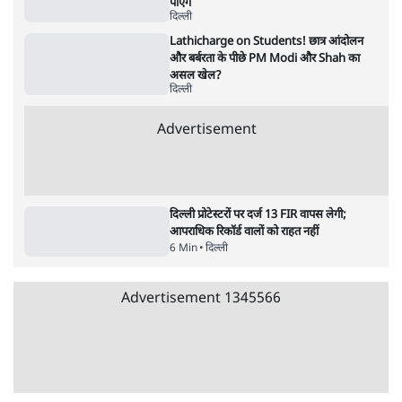
रहे, राहुल गांधी के बयान से छिड़ी नई बहस
6 Min
•
वक़्त-बेवक़्त
इंस्टाग्राम पर आरक्षण हटाओ आंदोलन का शिगूफा,
क्या Gen Z एकता तोड़ने की मुहिम?
7 Min
•
देश
Advertisement
क्या 95 साल पुराने भारतीय सांख्यिकी संस्थान की
स्वायत्तता पर भी अब मंडरा रहा ख़तरा?
8 Min
•
विश्लेषण
जंतर-मंतर पर युवा आक्रोश के बाद संघ की बेचैनी
क्यों बढ़ी? प्रो. अपूर्वानंद ने बताईं 5 बड़ी वजहें
7 Min
•
विश्लेषण
'महाराष्ट्र में गैर बीजेपी वोटरों के नामों को काटने की
बड़ी साज़िश'- रोहित पवार का आरोप
4 Min
•
महाराष्ट्र