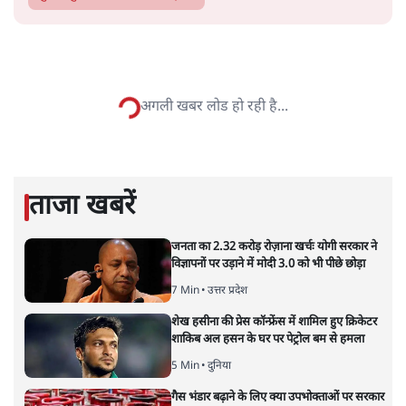
सत्य हिन्दी ऐप
डाउनलोड
करें
मुकेश कुमार
लेखक सत्यहिंदी के संपादक हैं।
मुकेश कुमार
की और स्टोरी पढ़ें
भारत–यूरोप संवाद: दूरदर्शी रणनीति या