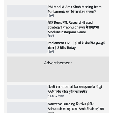
7 Min
•
देश
•
राजनीतिक ब्यूरो
'गूंगी गुड़िया' वाले तंज पर एनसीपी ने कांग्रेस से पूछा-
क्या आप इंदिरा गांधी का अपमान सही मानते हैं?
5 Min
•
महाराष्ट्र
•
मुंबई ब्यूरो
Advertisement
122455
पाठकों की पसन्द
RSS नेता की जंतर मंतर आंदोलन पर टिप्पणी- सीधे
फायरिंग कराता, महिलाओं का रेप करवाता
4 Min
•
देश
शिक्षा संस्थान ‘विद्यार्थी’ नहीं, ‘अनुयायी’ तैयार कर