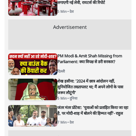
हालात से उपजा मोड़?
विश्लेषण
|
सतीश झा
|
29 JAN, 2026
भारत ईयू मुक्त व्यापार समझौताः ईयू अध्यक्ष उर्सुला वॉन डेर लेयेन और
पीएम मोदी
सतीश झा
भारत-यूरोपीय संघ मुक्त व्यापार समझौताः क्या यूरोप की ओर भारत
का झुकाव एक लंबा रणनीतिक नज़रिया है या वैश्विक दबावों और
अमेरिकी अनिश्चितता की वजह से उठाया गया एक कदम है? वरिष्ठ
पत्रकार सतीश झा का आकलनः
कूटनीति में समय ही सबसे
बड़ा कारक होता है। भारत का यूरोप की