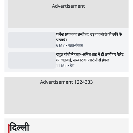
Advertisement
सरकार ने डाबर शहद, गाय के घी और कई अन्य
उत्पाद की बिक्री पर रोक लगाई
3 Min
•
देश
•
नेशनल ब्यूरो
'महाराष्ट्र में गैर बीजेपी वोटरों के नामों को काटने की
बड़ी साज़िश'- रोहित पवार का आरोप
4 Min
•
महाराष्ट्र
•
मुंबई ब्यूरो
E20 विवादः आप के पीएम आवास मार्च को रोका,
धरने पर बैठे केजरीवाल-सिसोदिया
5 Min
•
देश
•
नेशनल ब्यूरो
RSS जेन अल्फा संवादः दिपके ने कहा- 70-80 साल
के बुजुर्ग से जेन जी को क्या मिलेगा