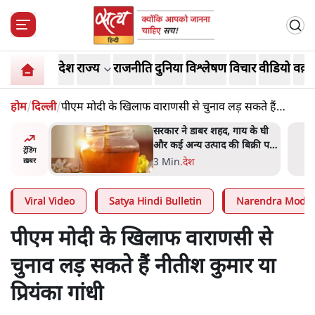
देश
राज्य
राजनीति
दुनिया
विश्लेषण
विचार
वीडियो
वक़्त
होम
/
दिल्ली
/
पीएम मोदी के खिलाफ वाराणसी से चुनाव लड़ सकते हैं
नीतीश कुमार या प्रियंका गांधी
ाय के घी
'महाराष्ट्र में गैर बीजेपी वोटरों के
बिक्री पर
नामों को काटने की बड़ी साज़िश'-
ट्रेंडिंग
रोहित पवार का आरोप
4 Min
.
महाराष्ट्र
ख़बर
Viral Video
Satya Hindi Bulletin
Narendra Modi
पीएम मोदी के खिलाफ वाराणसी से
चुनाव लड़ सकते हैं नीतीश कुमार या
प्रियंका गांधी