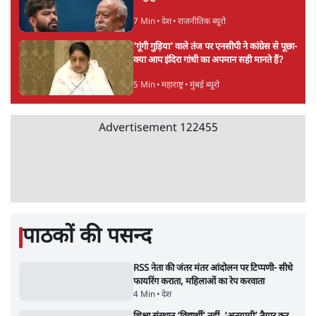
संसदीय समिति-मेटा की बैठकः मार्क ज़करबर्ग ने
भारत सरकार से माफी मांगी
5 Min
•
देश
शाह के ख़िलाफ़ संसद में विपक्ष का मार्च, 'गृह मंत्री
मुंह छुपा रहे हैं क्योंकि वो छात्रों के गुनहगार हैं'
5 Min
•
देश
ताजा वीडियो