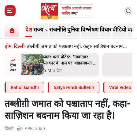
देश
राज्य
राजनीति
दुनिया
विश्लेषण
विचार
वीडियो
वक़्त
होम
/
दिल्ली
/
तब्लीग़ी जमात को पश्चाताप नहीं, कहा- साज़िशन बदनाम
किया जा रहा है!
ाकतवर
जंतर मंतर प्रोटेस्ट: 'युवाओं को
रामकता न
प्रताड़ित किया जा रहा है, पर मोदी-
ट्रेंडिंग
ो सुने':
शाह में बोलने की हिम्मत नहीं'-
7 Min
.
देश
ख़बर
राहुल
Rahul Gandhi
Satya Hindi Bulletin
Viral Video
तब्लीग़ी जमात को पश्चाताप नहीं, कहा-
साज़िशन बदनाम किया जा रहा है!
दिल्ली
|
5 APR, 2020