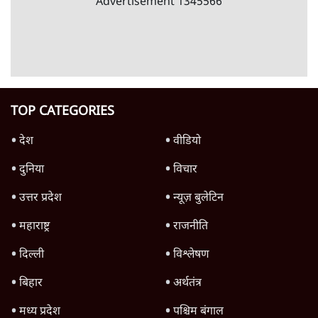
पाएंगे
दिल्ली
Advertisement
Lathicharge on Students! छात्र आंदोलन
और बर्बरता के पीछे PM Modi और Shah का
असल खेल?
दिल्ली
Advertisement
1345566
TOP CATEGORIES