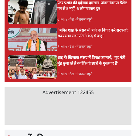
Advertisement
जंतर-मंतर प्रोटेस्ट- 'ताकतवर सरकार के नाम पर
आक्रामकता न दिखाए पुलिस, जेन जी को सुने': SC
5 Min
•
देश
•
नेशनल ब्यूरो
जंतर मंतर प्रोटेस्ट: 'युवाओं को प्रताड़ित किया जा रहा
है, पर मोदी-शाह में बोलने की हिम्मत नहीं'- राहुल
7 Min
•
देश
•
नेशनल ब्यूरो
पेंटर प्रशांत की दर्दनाक दास्तान- जंतर मंतर पर पैलेट
गन से 5 नहीं, 6 लोग घायल हुए
6 Min
•
देश
•
नेशनल ब्यूरो
'अमित शाह के संसद में आने पर विचार करे सरकार':
राज्यसभा सभापति ने केंद्र से कहा
5 Min
•
देश
•
नेशनल ब्यूरो