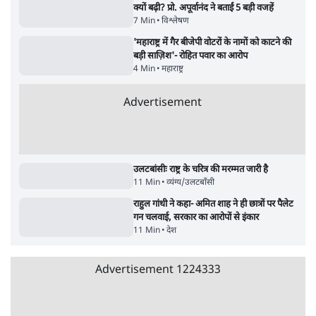
जनता का 2.32 करोड़ रोज़ाना खर्चः योगी सरकार ने
विज्ञापनों पर उड़ाने में मोदी 3.0 को भी पीछे छोड़ा
7 Min
•
उत्तर प्रदेश
Advertisement
क्या 95 साल पुराने भारतीय सांख्यिकी संस्थान की
स्वायत्तता पर भी अब मंडरा रहा ख़तरा?
8 Min
•
विश्लेषण
जंतर-मंतर पर युवा आक्रोश के बाद संघ की बेचैनी
क्यों बढ़ी? प्रो. अपूर्वानंद ने बताईं 5 बड़ी वजहें
7 Min
•
विश्लेषण
'महाराष्ट्र में गैर बीजेपी वोटरों के नामों को काटने की
बड़ी साज़िश'- रोहित पवार का आरोप
4 Min
•
महाराष्ट्र
Advertisement