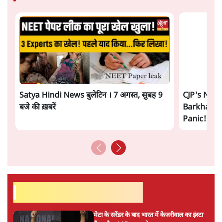
Urmilesh Exposes Voter List Plan: क्या
पिछड़ों और दलितों का वोट काट देगी BJP?
विश्लेषण
भागवत बोले- 'जेन ज़ी पर आँख मूंदकर भरोसा,
आंदोलन देश-विरोधी नहीं'; अतुल लिमये बोले थे-
'एंटी नेशनल'
6 Min
•
देश
ताजा वीडियो