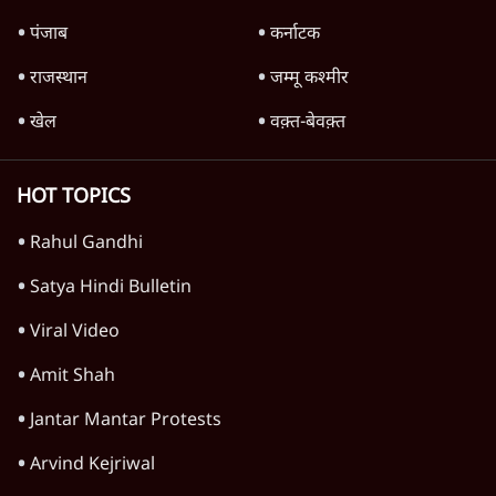
देश
वीडियो
दुनिया
विचार
उत्तर प्रदेश
न्यूज़ बुलेटिन
महाराष्ट्र
राजनीति
दिल्ली
विश्लेषण
बिहार
अर्थतंत्र
मध्य प्रदेश
पश्चिम बंगाल
पंजाब
कर्नाटक
राजस्थान
जम्मू कश्मीर
खेल
वक़्त-बेवक़्त