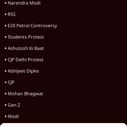
HOT TOPICS
Rahul Gandhi
Satya Hindi Bulletin
Viral Video
Amit Shah
Jantar Mantar Protests
Arvind Kejriwal
Narendra Modi
RSS
E20 Petrol Controversy
Students Protest