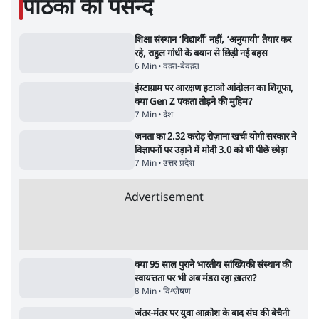
शाह के ख़िलाफ़ संसद में विपक्ष का मार्च, 'गृह मंत्री
मुंह छुपा रहे हैं क्योंकि वो छात्रों के गुनहगार हैं'
5 Min
•
देश
•
नेशनल ब्यूरो
Advertisement
122455
पाठकों की पसन्द
शिक्षा संस्थान ‘विद्यार्थी’ नहीं, ‘अनुयायी’ तैयार कर
रहे, राहुल गांधी के बयान से छिड़ी नई बहस
6 Min
•
वक़्त-बेवक़्त
इंस्टाग्राम पर आरक्षण हटाओ आंदोलन का शिगूफा,
क्या Gen Z एकता तोड़ने की मुहिम?
7 Min
•
देश