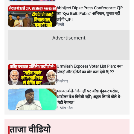
Advertisement
'बंगाल में मस्जिदों से लाउडस्पीकर हटाने का दबाव
डाला जा रहा': मुस्लिम नेताओं का अमित शाह को पत्र
6 Min
•
पश्चिम बंगाल
फेसबुक-एक्स को अवैध एआई कंटेंट, डीपफेक अब
36 नहीं, 3 घंटे में हटाना होगा? सरकार का नया
प्रस्ताव
6 Min
•
देश
Abhijeet Dipke Press Conference: CJP
का 'Kya Bolti Public' अभियान, चुनाव नहीं
लड़ेगी CJP!
दिल्ली
Advertisement