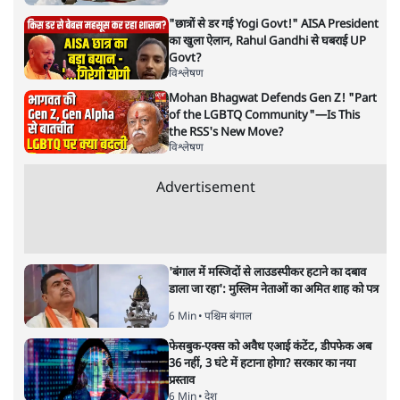
अगली खबर लोड हो रही है...
ताजा खबरें
पीएम मोदी की विदेश यात्राएंः 74.59 करोड़ रुपये
खर्च, हर घंटे करीब 12.4 लाख
3 Min
•
देश
"छात्रों से डर गई Yogi Govt!" AISA President
का खुला ऐलान, Rahul Gandhi से घबराई UP
Govt?
विश्लेषण
Mohan Bhagwat Defends Gen Z! "Part
of the LGBTQ Community"—Is This
the RSS's New Move?
विश्लेषण