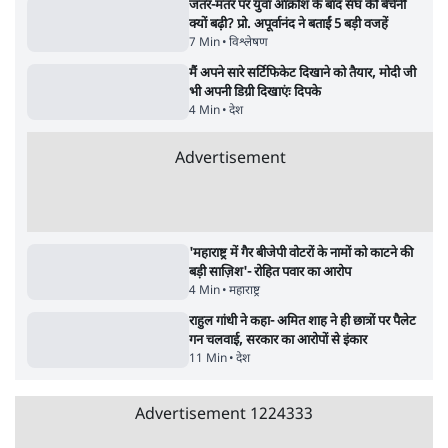
रहे, राहुल गांधी के बयान से छिड़ी नई बहस
6 Min
•
वक़्त-बेवक़्त
क्या 95 साल पुराने भारतीय सांख्यिकी संस्थान की
स्वायत्तता पर भी अब मंडरा रहा ख़तरा?
8 Min
•
विश्लेषण
Advertisement
उलटबांसीः राष्ट्र के चरित्र की मरम्मत जारी है
11 Min
•
व्यंग्य/उलटबाँसी
जंतर-मंतर पर युवा आक्रोश के बाद संघ की बेचैनी
क्यों बढ़ी? प्रो. अपूर्वानंद ने बताईं 5 बड़ी वजहें
7 Min
•
विश्लेषण
मैं अपने सारे सर्टिफिकेट दिखाने को तैयार, मोदी जी
भी अपनी डिग्री दिखाएंः दिपके
4 Min
•
देश
Advertisement