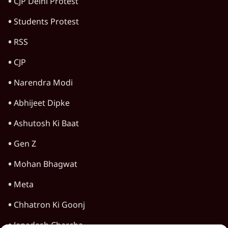
HOT TOPICS
Rahul Gandhi
Satya Hindi Bulletin
Viral Video
Amit Shah
Jantar Mantar Protests
CJP Delhi Protest
Students Protest
RSS
CJP
Narendra Modi