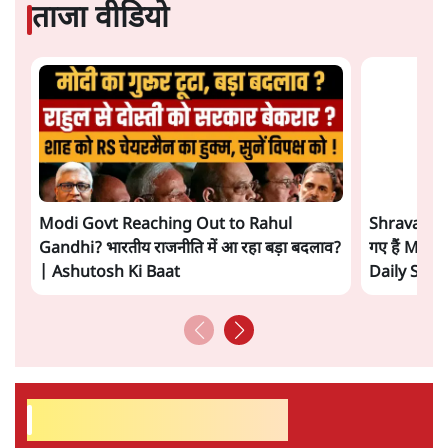
झारखंड प्रोटेस्ट: तबीयत बिगड़ने पर छात्र अस्पताल में
भर्ती; AISA भी हुई प्रोटेस्ट में शामिल
6 Min
•
झारखंड
SC-ST आरक्षण में क्रीमी लेयर क्यों नहीं? केंद्र ने
सुप्रीम कोर्ट में बताया कारण
5 Min
•
देश
ताजा वीडियो