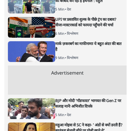
अगली खबर लोड हो रही है...
ताजा खबरें
'E20- दाल में काला नहीं, पूरी दाल ही काली; वाहनों
को बरबाद कर रहा है इथेनॉल': राहुल
5 Min
•
देश
UPI पर प्रस्तावित शुल्क के पीछे ट्रंप का दबाव?
वीजा-मास्टरकार्ड को फायदा पहुँचाने की चर्चा
6 Min
•
विश्लेषण
मार्क ज़करबर्ग का माफीनामाः ये बहुत अंदर की बात
है