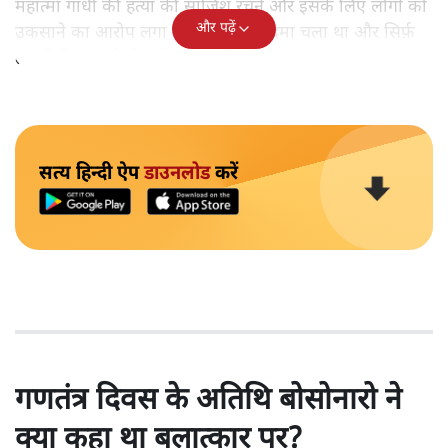
महात्मा गाँधी की हत्या की साजिश रचने और इसके लिए लोगों को
और पढ़ें
उकसाने का आरोप लगा था, उन पर मुक़दमा चला था और सिर्फ़
तकनीकी कारणों से उन्हें सज़ा नहीं हुई थी।
सत्य हिन्दी ऐप
डाउनलोड
करें
गणतंत्र दिवस के अतिथि बोसोनारो ने
क्या कहा था बलात्कार पर?