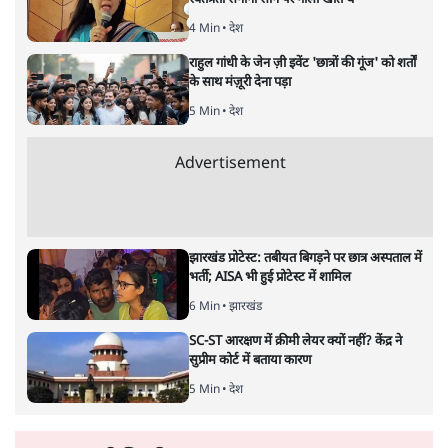
9 Min
•
विश्लेषण
Advertisement
BJP और मोदी ‘गॉडफादर’ भागवत की Gen Z पर
सलाह मानेंः अभिजीत दिपके
5 Min
•
देश
महुआ मोइत्रा से SC ने कहा- ' अंडों से क्यों डरती हैं?
स्वतंत्रता सेनानी सीने पर गोली खाते थे'
4 Min
•
देश
राहुल गांधी के जेन ज़ी इवेंट 'छात्रों की गूंज' को शर्तों
के साथ मंज़ूरी देना पड़ा
5 Min
•
देश
Advertisement