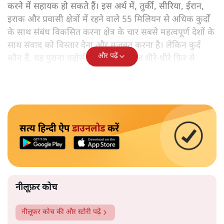
करने में सहायक हो सकते हैं। इस अर्थ में, तुर्की, सीरिया, ईरान,
इराक और प्रवासी क्षेत्रों में रहने वाले 55 मिलियन से अधिक कुर्दों
के साथ संबंध विकसित करना क्षेत्र के चार सबसे महत्वपूर्ण देशों के
साथ संवाद को विस्तार देना और मजबूत करना है। लेकिन कुर्द
और पढ़ें
कौन हैं, यह पुराना पड़ोसी जिसे भारत आज धीरे-धीरे फिर से
पहचान रहा है?
सत्य हिन्दी ऐप
डाउनलोड
करें
नीलूफ़र कोच
नीलूफ़र कोच
की और स्टोरी पढ़ें