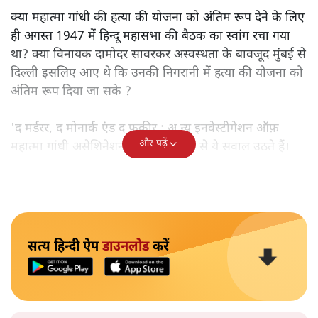
क्या महात्मा गांधी की हत्या की योजना को अंतिम रूप देने के लिए
ही अगस्त 1947 में हिन्दू महासभा की बैठक का स्वांग रचा गया
था? क्या विनायक दामोदर सावरकर अस्वस्थता के बावजूद मुंबई से
दिल्ली इसलिए आए थे कि उनकी निगरानी में हत्या की योजना को
अंतिम रूप दिया जा सके ?
'द मर्डरर, द मोनार्क एंड द फ़कीर : अ न्यू इनवेस्टीगेशन ऑफ़
और पढ़ें
महात्मा गांधी असेशिनेशन' नामक किताब से ये सवाल उठते हैं।
सत्य हिन्दी ऐप
डाउनलोड
करें