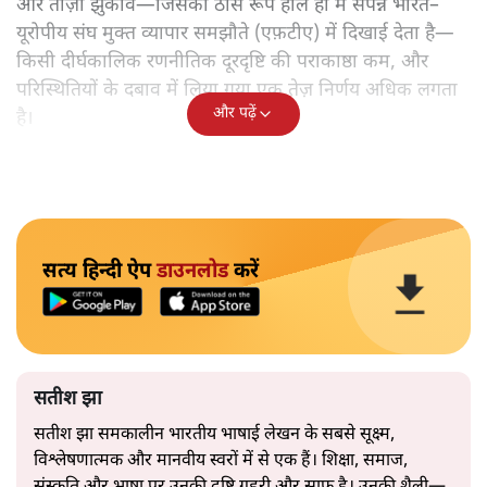
ओर ताज़ा झुकाव—जिसका ठोस रूप हाल ही में संपन्न भारत–
यूरोपीय संघ मुक्त व्यापार समझौते (एफ़टीए) में दिखाई देता है—
किसी दीर्घकालिक रणनीतिक दूरदृष्टि की पराकाष्ठा कम, और
परिस्थितियों के दबाव में लिया गया एक तेज़ निर्णय अधिक लगता
और पढ़ें
है।
सत्य हिन्दी ऐप
डाउनलोड
करें
सतीश झा
सतीश झा समकालीन भारतीय भाषाई लेखन के सबसे सूक्ष्म,
विश्लेषणात्मक और मानवीय स्वरों में से एक हैं। शिक्षा, समाज,