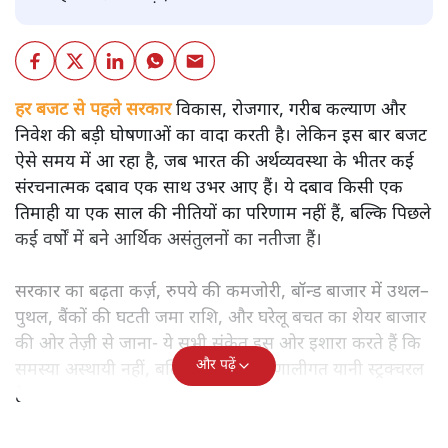
हर बजट से पहले सरकार
विकास, रोजगार, गरीब कल्याण और
निवेश की बड़ी घोषणाओं का वादा करती है। लेकिन इस बार बजट
ऐसे समय में आ रहा है, जब भारत की अर्थव्यवस्था के भीतर कई
संरचनात्मक दबाव एक साथ उभर आए हैं। ये दबाव किसी एक
तिमाही या एक साल की नीतियों का परिणाम नहीं हैं, बल्कि पिछले
कई वर्षों में बने आर्थिक असंतुलनों का नतीजा हैं।
सरकार का बढ़ता कर्ज़, रुपये की कमजोरी, बॉन्ड बाजार में उथल–
पुथल, बैंकों की घटती जमा राशि, और घरेलू बचत का शेयर बाजार
की ओर तेज़ी से जाना- ये सभी संकेत इस ओर इशारा करते हैं कि
और पढ़ें
समस्या अस्थायी नहीं, बल्कि गहरी और प्रणालीगत यानी स्ट्रक्चरल
है।