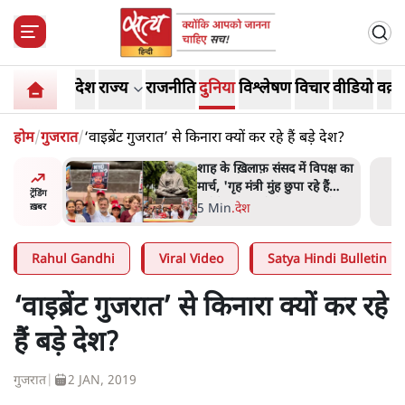
देश
राज्य
राजनीति
दुनिया
विश्लेषण
विचार
वीडियो
वक़्त
होम
/
गुजरात
/
‘वाइब्रेंट गुजरात’ से किनारा क्यों कर रहे हैं बड़े देश?
 विपक्ष का
जनता का 2.32 करोड़ रोज़ाना
हे हैं
खर्चः योगी सरकार ने विज्ञापनों पर
ट्रेंडिंग
गार हैं'
उड़ाने में मोदी 3.0 को भी पीछे
7 Min
.
उत्तर प्रदेश
ख़बर
छोड़ा
Rahul Gandhi
Viral Video
Satya Hindi Bulletin
‘वाइब्रेंट गुजरात’ से किनारा क्यों कर रहे
हैं बड़े देश?
गुजरात
|
2 JAN, 2019