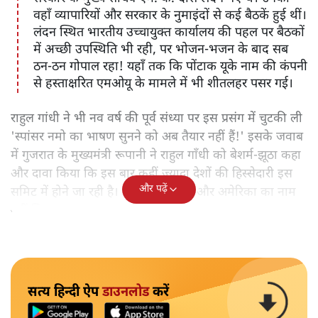
वहाँ व्यापारियों और सरकार के नुमाइंदों से कई बैठकें हुई थीं।
लंदन स्थित भारतीय उच्चायुक्त कार्यालय की पहल पर बैठकों
में अच्छी उपस्थिति भी रही, पर भोजन-भजन के बाद सब
ठन-ठन गोपाल रहा! यहाँ तक कि पोंटाक यूके नाम की कंपनी
से हस्ताक्षरित एमओयू के मामले में भी शीतलहर पसर गई।
राहुल गांधी ने भी नव वर्ष की पूर्व संध्या पर इस प्रसंग में चुटकी ली
'स्पांसर नमो का भाषण सुनने को अब तैयार नहीं हैं!' इसके जवाब
में गुजरात के मुख्यमंत्री रूपानी ने राहुल गाँधी को बेशर्म-झूठा कहा
और दावा किया कि इस बार कहीं ज़्यादा देशों की हिस्सेदारी इस
और पढ़ें
समिट में होने जा रही है। पर उन्होंने ब्रिटेन और अमेरिका का नाम
नहीं लिया।
सत्य हिन्दी ऐप
डाउनलोड
करें