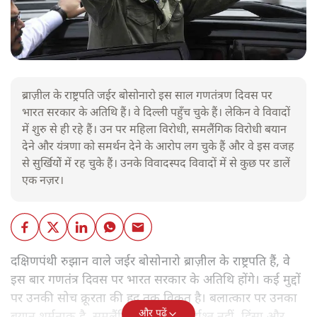
ब्राज़ील के राष्ट्रपति जईर बोसोनारो इस साल गणतंत्रण दिवस पर
भारत सरकार के अतिथि हैं। वे दिल्ली पहुँच चुके हैं। लेकिन वे विवादों
में शुरु से ही रहे हैं। उन पर महिला विरोधी, समलैंगिक विरोधी बयान
देने और यंत्रणा को समर्थन देने के आरोप लग चुके हैं और वे इस वजह
से सुर्खियोें में रह चुके हैं। उनके विवादस्पद विवादों में से कुछ पर डालें
एक नज़र।
दक्षिणपंथी रुझान वाले जईर बोसोनारो ब्राज़ील के राष्ट्रपति हैं, वे
इस बार गणतंत्र दिवस पर भारत सरकार के अतिथि होंगे। कई मुद्दों
पर उनकी सोच क्रूरता की हद तक विकृत है। बलात्कार पर उनका
और पढ़ें