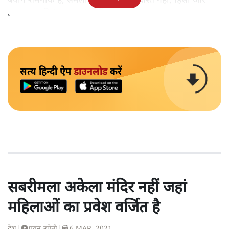
बयान शर्मनाक है, समलैंगिक लोग उन्हें बर्दाश्त नहीं, हिंसा और
हत्याएं उनकी 'रूल-बुक' में हैं।
सत्य हिन्दी ऐप
डाउनलोड
करें
सबरीमला अकेला मंदिर नहीं जहां
महिलाओं का प्रवेश वर्जित है