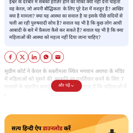
ईश्वर के दरबार में सबको हाज़िर होने का मौका क्यों नहीं देना चाहता
वह केरल, जो अपनी बौद्धिकता के लिए पूरे देश में मशहूर है? आखिर
क्या है मामला? क्या यह आस्था का सवाल है या इसके पीछे सदियों से
चली आ रही पुरुषवादी सोच है? सवाल यह भी है कि कुछ लोग आधी
आबादी के बारे में फ़ैसला कैसे कर सकते हैं? सवाल यह भी है कि क्या
महिलाओं की आस्था को महत्व नहीं दिया जाना चाहिए?
सुप्रीम कोर्ट ने केरल के सबरीमला स्थित भगवान अयप्पा के मंदिर
में महिलाओं को घुसने की अनुमति पर पुनर्विचार करने के लिए 7
और पढ़ें
सदस्यों के खंडपीठ बनाने को कहा। इससे साफ़ है कि महिलाओं में
मंदिर जाने के फ़ैसले पर सरकार ने रोक नहीं लगाई है।
सत्य हिन्दी ऐप
डाउनलोड
करें