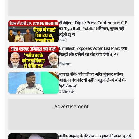
Abhijeet Dipke Press Conference: CJP
का 'Kya Bolti Public' अभियान, चुनाव नहीं
लड़ेगी CJP!
दिल्ली
Urmilesh Exposes Voter List Plan: क्या
पिछड़ों और दलितों का वोट काट देगी BJP?
विश्लेषण
भागवत बोले- 'जेन ज़ी पर आँख मूंदकर भरोसा,
आंदोलन देश-विरोधी नहीं'; अतुल लिमये बोले थे-
'एंटी नेशनल'
6 Min
•
देश
Advertisement
अतीक अहमद के बेटे अबान अहमद की सड़क हादसे