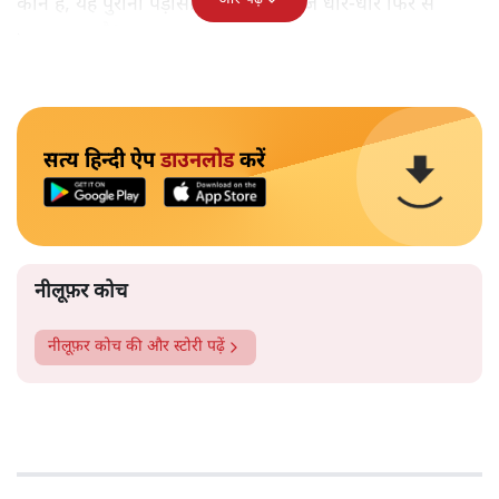
कौन हैं, यह पुराना पड़ोसी जिसे भारत आज धीरे-धीरे फिर से
पहचान रहा है?
सत्य हिन्दी ऐप
डाउनलोड
करें
नीलूफ़र कोच
नीलूफ़र कोच
की और स्टोरी पढ़ें