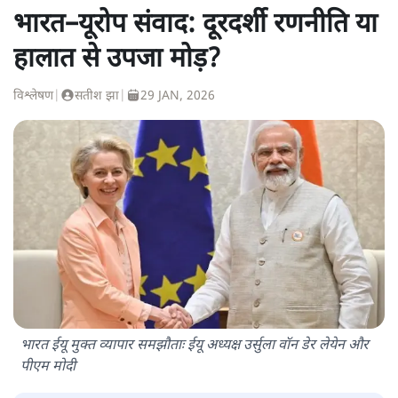
भारत–यूरोप संवाद: दूरदर्शी रणनीति या
हालात से उपजा मोड़?
विश्लेषण
|
सतीश झा
|
29 JAN, 2026
भारत ईयू मुक्त व्यापार समझौताः ईयू अध्यक्ष उर्सुला वॉन डेर लेयेन और
पीएम मोदी