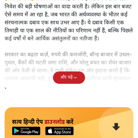
निवेश की बड़ी घोषणाओं का वादा करती है। लेकिन इस बार बजट
ऐसे समय में आ रहा है, जब भारत की अर्थव्यवस्था के भीतर कई
संरचनात्मक दबाव एक साथ उभर आए हैं। ये दबाव किसी एक
तिमाही या एक साल की नीतियों का परिणाम नहीं हैं, बल्कि पिछले
कई वर्षों में बने आर्थिक असंतुलनों का नतीजा हैं।
सरकार का बढ़ता कर्ज़, रुपये की कमजोरी, बॉन्ड बाजार में उथल–
पुथल, बैंकों की घटती जमा राशि, और घरेलू बचत का शेयर बाजार
की ओर तेज़ी से जाना- ये सभी संकेत इस ओर इशारा करते हैं कि
और पढ़ें
समस्या अस्थायी नहीं, बल्कि गहरी और प्रणालीगत यानी स्ट्रक्चरल
है।
सत्य हिन्दी ऐप
डाउनलोड
करें