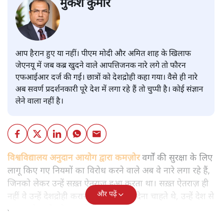
मुकेश कुमार
आप हैरान हुए या नहीं। पीएम मोदी और अमित शाह के खिलाफ
जेएनयू में जब कब्र खुदने वाले आपत्तिजनक नारे लगे तो फौरन
एफआईआर दर्ज की गई। छात्रों को देशद्रोही कहा गया। वैसे ही नारे
अब सवर्ण प्रदर्शनकारी पूरे देश में लगा रहे हैं तो चुप्पी है। कोई संज्ञान
लेने वाला नहीं है।
विश्वविद्यालय अनुदान आयोग द्वारा कमज़ोर
वर्गों की सुरक्षा के लिए
लागू किए गए नियमों का विरोध करने वाले अब वे नारे लगा रहे हैं,
जिनको लेकर उन्हें सख़्त ऐतराज़ हुआ करता था। सख़्त ऐतराज़ ही
और पढ़ें
नहीं वे उन्हें देशद्रोही करार देकर जेल भेज देना चाहते थे, उन्हें देश से
बाहर चले जाने को कह रहे थे।