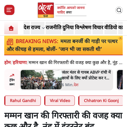
देश
राज्य
राजनीति
दुनिया
विश्लेषण
विचार
वीडियो
वक़्त
BREAKING NEWS:
ममता बनर्जी की गाड़ी पर पत्थर
और कीचड़ से हमला, बोलीं- ‘जान भी जा सकती थी’
होम
/
हरियाणा
/
मम्मन खान की गिरफ्तारी की वजह क्या कुछ और है, नूंह में
इंटरनेट बंद
 मोदी
जंतर मंतर से गायब ABVP रांची में
हले बीजेपी-
छात्रों के लिए क्यों प्रोटेस्ट कर रही
ट्रेंडिंग
 अटकलें
है
6 Min
.
देश
ख़बर
Rahul Gandhi
Viral Video
Chhatron Ki Goonj
मम्मन खान की गिरफ्तारी की वजह क्या