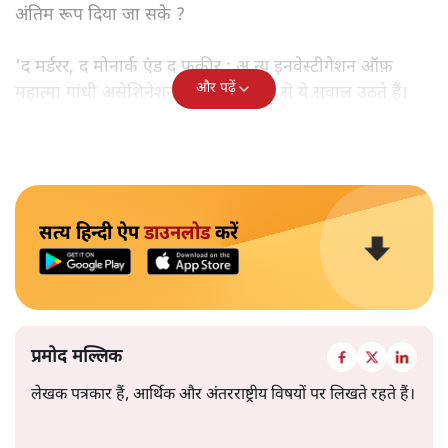
अंतिम रूप दिया जा सके ?
'द मर्डरर, द मोनार्क एंड द फ़कीर : अ न्यू इनवेस्टीगेशन ऑफ़
और पढ़ें
महात्मा गांधी असेशिनेशन' नामक किताब से ये सवाल उठते हैं।
सत्य हिन्दी ऐप
डाउनलोड
करें
प्रमोद मल्लिक
लेखक पत्रकार हैं, आर्थिक और अंतरराष्ट्रीय विषयों पर लिखते रहते हैं।