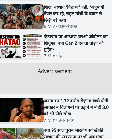
शिक्षा संस्थान ‘विद्यार्थी’ नहीं, ‘अनुयायी’
तैयार कर रहे, राहुल गांधी के बयान से
छिड़ी नई बहस
6 Min
•
वक़्त-बेवक़्त
इंस्टाग्राम पर आरक्षण हटाओ आंदोलन का
शिगूफा, क्या Gen Z एकता तोड़ने की
मुहिम?
7 Min
•
देश
Advertisement
जनता का 2.32 करोड़ रोज़ाना खर्चः योगी
सरकार ने विज्ञापनों पर उड़ाने में मोदी 3.0
को भी पीछे छोड़ा
7 Min
•
उत्तर प्रदेश
क्या 95 साल पुराने भारतीय सांख्यिकी
संस्थान की स्वायत्तता पर भी अब मंडरा