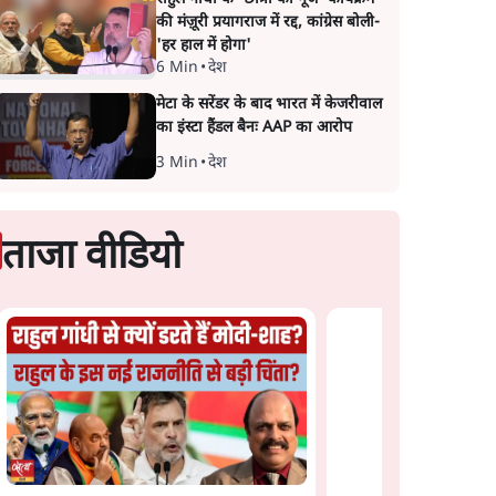
की मंज़ूरी प्रयागराज में रद्द, कांग्रेस बोली-
'हर हाल में होगा'
6 Min
•
देश
मेटा के सरेंडर के बाद भारत में केजरीवाल
का इंस्टा हैंडल बैनः AAP का आरोप
3 Min
•
देश
ताजा वीडियो
Satya Hindi News
Bulletin।6 अगस्त ,श
बजे तक की ख़बरें
े अबान
उलटबांसीः राष्ट्र के चरित्र की