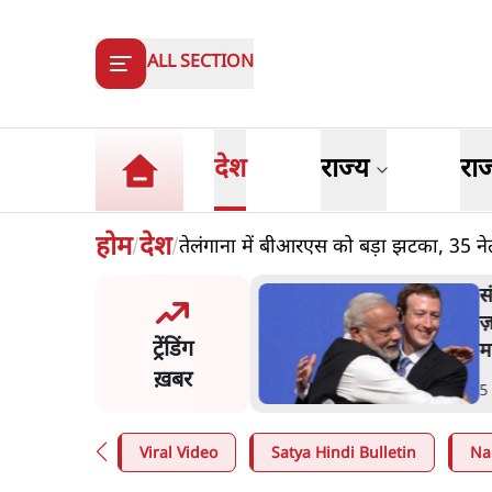
ALL SECTION
देश
राज्य
रा
होम
देश
तेलंगाना में बीआरएस को बड़ा झटका, 35 नेता
/
/
ी गुड़िया' वाले तंज पर एनसीपी ने
स
रेस से पूछा- क्या आप इंदिरा गांधी
ज
ट्रेंडिंग
पमान सही मानते हैं?
म
ख़बर
n
.
महाराष्ट्र
5
Viral Video
Satya Hindi Bulletin
Na