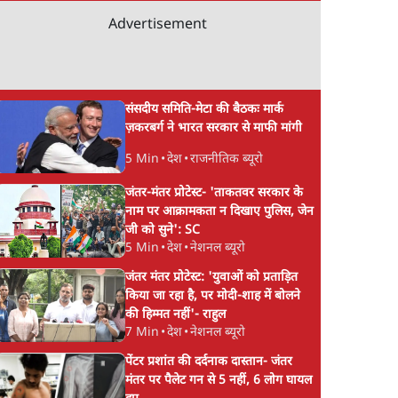
Advertisement
संसदीय समिति-मेटा की बैठकः मार्क
द भारत
गैस भंडार बढ़ाने के लिए क्या
जंतर मंतर प्रोटेस्ट: 'युवा
ज़करबर्ग ने भारत सरकार से माफी मांगी
ा हैंडल
उपभोक्ताओं पर सरकार
को प्रताड़ित किया जा रह
5 Min
•
देश
•
राजनीतिक ब्यूरो
लगाएगी नई लेवी, रायटर्स की
पर मोदी-शाह में बोलने 
रिपोर्ट
हिम्मत नहीं'- राहुल
जंतर-मंतर प्रोटेस्ट- 'ताकतवर सरकार के
नाम पर आक्रामकता न दिखाए पुलिस, जेन
जी को सुने': SC
5 Min
•
देश
•
नेशनल ब्यूरो
जंतर मंतर प्रोटेस्ट: 'युवाओं को प्रताड़ित
किया जा रहा है, पर मोदी-शाह में बोलने
की हिम्मत नहीं'- राहुल
7 Min
•
देश
•
नेशनल ब्यूरो
पेंटर प्रशांत की दर्दनाक दास्तान- जंतर
मंतर पर पैलेट गन से 5 नहीं, 6 लोग घायल