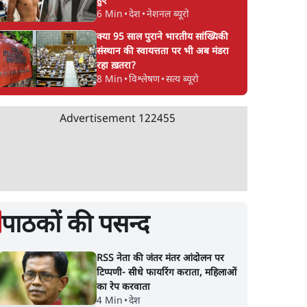
हुए
6 Min
•
देश
•
नेशनल ब्यूरो
क्या 95 साल पुराने भारतीय सांख्यिकी
संस्थान की स्वायत्तता पर भी अब मंडरा
रहा ख़तरा?
8 Min
•
विश्लेषण
•
सत्य ब्यूरो
Advertisement
122455
पाठकों की पसन्द
RSS नेता की जंतर मंतर आंदोलन पर
टिप्पणी- सीधे फायरिंग कराता, महिलाओं
का रेप करवाता
4 Min
•
देश