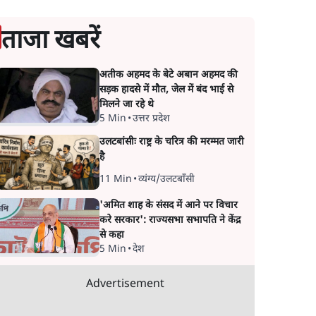
ताजा खबरें
अतीक अहमद के बेटे अबान अहमद की
सड़क हादसे में मौत, जेल में बंद भाई से
मिलने जा रहे थे
5 Min
•
उत्तर प्रदेश
उलटबांसीः राष्ट्र के चरित्र की मरम्मत जारी
है
11 Min
•
व्यंग्य/उलटबाँसी
'अमित शाह के संसद में आने पर विचार
करे सरकार': राज्यसभा सभापति ने केंद्र
से कहा
5 Min
•
देश
Advertisement