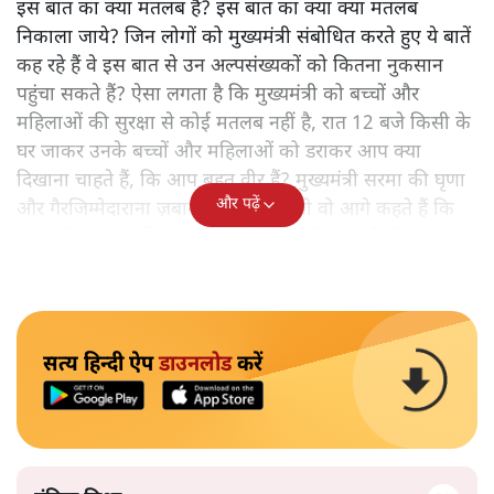
इस बात का क्या मतलब है? इस बात का क्या क्या मतलब
निकाला जाये? जिन लोगों को मुख्यमंत्री संबोधित करते हुए ये बातें
कह रहे हैं वे इस बात से उन अल्पसंख्यकों को कितना नुकसान
पहुंचा सकते हैं? ऐसा लगता है कि मुख्यमंत्री को बच्चों और
महिलाओं की सुरक्षा से कोई मतलब नहीं है, रात 12 बजे किसी के
घर जाकर उनके बच्चों और महिलाओं को डराकर आप क्या
दिखाना चाहते हैं, कि आप बहुत वीर हैं? मुख्यमंत्री सरमा की घृणा
और पढ़ें
और गैरजिम्मेदाराना ज़बान यहीं नहीं रुकती वो आगे कहते हैं कि
"अगर रिक्शा का किराया 5 रुपये है, तो उन्हें 4 रुपये दो।"
सत्य हिन्दी ऐप
डाउनलोड
करें