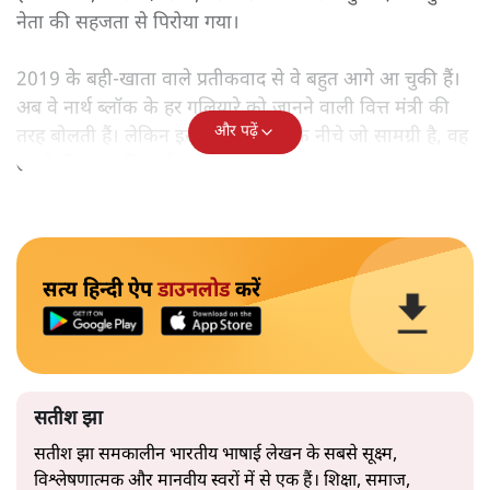
नेता की सहजता से पिरोया गया।
2019 के बही‑खाता वाले प्रतीकवाद से वे बहुत आगे आ चुकी हैं।
अब वे नार्थ ब्लॉक के हर गलियारे को जानने वाली वित्त मंत्री की
और पढ़ें
तरह बोलती हैं। लेकिन इस आत्मविश्वास के नीचे जो सामग्री है, वह
उतनी ही अनुमानित और दोहराव भरी।
सत्य हिन्दी ऐप
डाउनलोड
करें
सतीश झा
सतीश झा समकालीन भारतीय भाषाई लेखन के सबसे सूक्ष्म,
विश्लेषणात्मक और मानवीय स्वरों में से एक हैं। शिक्षा, समाज,