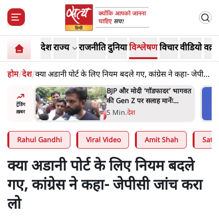
देश
राज्य
राजनीति
दुनिया
विश्लेषण
विचार
वीडियो
वक़्त
होम
/
देश
/
क्या अडानी पोर्ट के लिए नियम बदले गए, कांग्रेस ने कहा- जेपीसी
जांच करा लो
ं, पूरी दाल
BJP और मोदी ‘गॉडफादर’ भागवत
रबाद कर
की Gen Z पर सलाह मानेंः
ट्रेंडिंग
अभिजीत दिपके
5 Min
.
देश
ख़बर
Rahul Gandhi
Viral Video
Amit Shah
Satya
क्या अडानी पोर्ट के लिए नियम बदले
गए, कांग्रेस ने कहा- जेपीसी जांच करा
लो