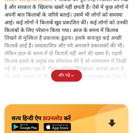
है और सरकार के खिलाफ खबरें नहीं छपती हैं। ऐसे में कुछ लोगों ने
अपनी बात किताबों के जरिये बताई। उसमें भी लोगों को समस्या
आई। कई लोगों ने किताबें खुद प्रकाशित कीं। कई लोगों को उनकी
किताबों के लिए परेशान किया गया। आज के समय में किताब
लिखने से मुश्किल है प्रकाशक ढूंढ़ना। इसके बावजूद कई अच्छी
किताबें आई हैं। स्वप्रकाशित और नये अनजाने प्रकाशकों की भी।
लेकिन हाल के समय में दो किताबें नहीं आने की खबर है। पहली
किताब इसरो के प्रमुख एस सोमनाथ की है जो मलयालम में लिखी
गई थी। इसका नाम है, निलवु कुडिचा सिमहंगल। बताया जाता है
और पढ़ें
कि इसमें चंद्रयान दो की नाकामी से संबंधित कुछ चूक का जिक्र है।
सत्य हिन्दी ऐप
डाउनलोड
करें