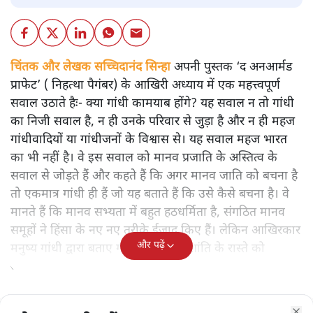
चिंतक और लेखक सच्चिदानंद सिन्हा
अपनी पुस्तक ‘द अनआर्मड
प्राफेट’ ( निहत्था पैगंबर) के आखिरी अध्याय में एक महत्त्वपूर्ण
सवाल उठाते हैः- क्या गांधी कामयाब होंगे? यह सवाल न तो गांधी
का निजी सवाल है, न ही उनके परिवार से जुड़ा है और न ही महज
गांधीवादियों या गांधीजनों के विश्वास से। यह सवाल महज भारत
का भी नहीं है। वे इस सवाल को मानव प्रजाति के अस्तित्व के
सवाल से जोड़ते हैं और कहते हैं कि अगर मानव जाति को बचना है
तो एकमात्र गांधी ही हैं जो यह बताते हैं कि उसे कैसे बचना है। वे
मानते हैं कि मानव सभ्यता में बहुत हठधर्मिता है, संगठित मानव
समूहों ने हिंसा के नए नए तरीके ईजाद किए हैं। लेकिन आखिरकार
और पढ़ें
मनुष्य गांधी द्वारा बताए गए अहिंसा और शांति के रास्ते को
अपनाएगा।