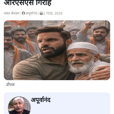
आरएसएस गिरोह
वक़्त-बेवक़्त
|
अपूर्वानंद
|
2 FEB, 2026
दीपक
अपूर्वानंद