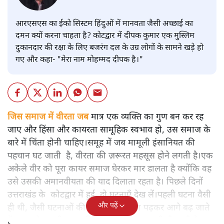
आरएसएस का ईको सिस्टम हिंदुओं में मानवता जैसी अच्छाई का
दमन क्यों करना चाहता है? कोटद्वार में दीपक कुमार एक मुस्लिम
दुकानदार की रक्षा के लिए बजरंग दल के उग्र लोगों के सामने खड़े हो
गए और कहा- "मेरा नाम मोहम्मद दीपक है।"
जिस समाज में वीरता जब
मात्र एक व्यक्ति का गुण बन कर रह
जाए और हिंसा और कायरता सामूहिक स्वभाव हो, उस समाज के
बारे में चिंता होनी चाहिए।समूह में जब मामूली इंसानियत की
पहचान घट जाती है, वीरता की ज़रूरत महसूस होने लगती है।एक
अकेले वीर को पूरा कायर समाज घेरकर मार डालता है क्योंकि वह
उसे उसकी अमानवीयता की याद दिलाता रहता है। पिछले दिनों
उत्तराखंड के कोटद्वार में हुई दो घटनाएँ देख लें।पहली घटना वैसी
और पढ़ें
ही थी, जैसी घटनाओं की खबर हम रोज़ाना पढ़कर आगे बढ़ जाते
हैं।भारत के तक़रीबन हर हिस्से से ऐसी खबर आती ही रहती है।