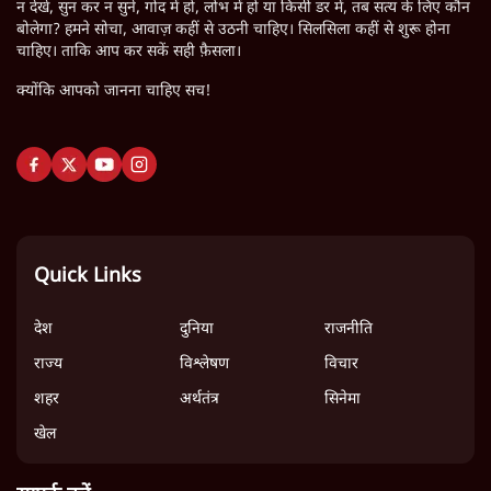
12.4 लाख
"छात्रों से डर गई Yogi Govt!" AISA President का खुला ऐलान,
Rahul Gandhi से घबराई UP Govt?
Mohan Bhagwat Defends Gen Z! "Part of the LGBTQ
Community"—Is This the RSS's New Move?
'बंगाल में मस्जिदों से लाउडस्पीकर हटाने का दबाव डाला जा रहा':
मुस्लिम नेताओं का अमित शाह को पत्र
फेसबुक-एक्स को अवैध एआई कंटेंट, डीपफेक अब 36 नहीं, 3 घंटे में
हटाना होगा? सरकार का नया प्रस्ताव
Abhijeet Dipke Press Conference: CJP का 'Kya Bolti
Public' अभियान, चुनाव नहीं लड़ेगी CJP!
Urmilesh Exposes Voter List Plan: क्या पिछड़ों और दलितों
का वोट काट देगी BJP?
CJP's New September Campaign! Barkha Dutt