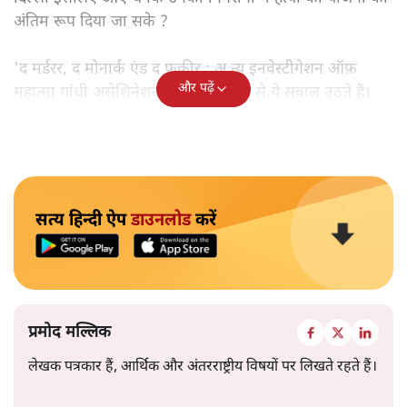
अंतिम रूप दिया जा सके ?
'द मर्डरर, द मोनार्क एंड द फ़कीर : अ न्यू इनवेस्टीगेशन ऑफ़
और पढ़ें
महात्मा गांधी असेशिनेशन' नामक किताब से ये सवाल उठते हैं।
सत्य हिन्दी ऐप
डाउनलोड
करें
प्रमोद मल्लिक
लेखक पत्रकार हैं, आर्थिक और अंतरराष्ट्रीय विषयों पर लिखते रहते हैं।