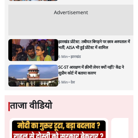
है।
सत्य हिन्दी ऐप
डाउनलोड
करें
शीतल पी. सिंह
1984 से अमर उजाला, चौथी दुनिया, इंडिया टुडे, समय सूत्रधार,
स्वतंत्र भारत, दैनिक जागरण आदि में 1993 तक लगातार रिपोर्टिंग
की। इसके बाद पारिवारिक व्यवसाय में क़रीब दो दशक गुज़ारने के
बाद पत्रकारिता में पुनर्वापसी को प्रयासरत। बीच में 2010-11 में
'समकाल' पाक्षिक समाचार पत्रिका का क़रीब एक वर्ष प्रकाशन किया
।
शीतल पी. सिंह
की और स्टोरी पढ़ें