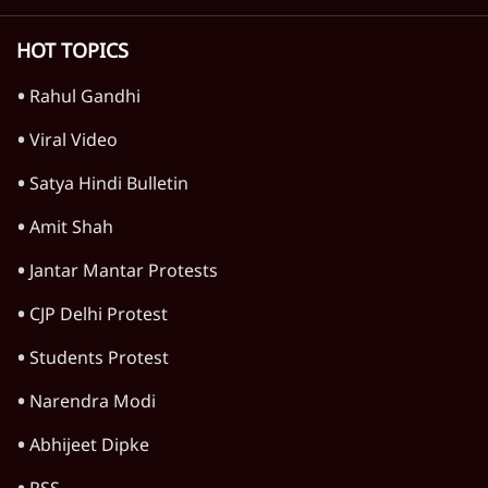
सलाह मानेंः अभिजीत दिपके
5 Min
•
देश
महुआ मोइत्रा से SC ने कहा- ' अंडों से क्यों डरती हैं?
स्वतंत्रता सेनानी सीने पर गोली खाते थे'
4 Min
•
देश
Advertisement
राहुल गांधी के जेन ज़ी इवेंट 'छात्रों की गूंज' को शर्तों
के साथ मंज़ूरी देना पड़ा
5 Min
•
देश
SC-ST आरक्षण में क्रीमी लेयर क्यों नहीं? केंद्र ने
सुप्रीम कोर्ट में बताया कारण
5 Min
•
देश
सीजेपी ने अपना 4 सूत्री एजेंडा जारी किया- शिक्षा,
रोज़गार, सरकारी संस्थाओं की जवाबदेही
3 Min
•
देश