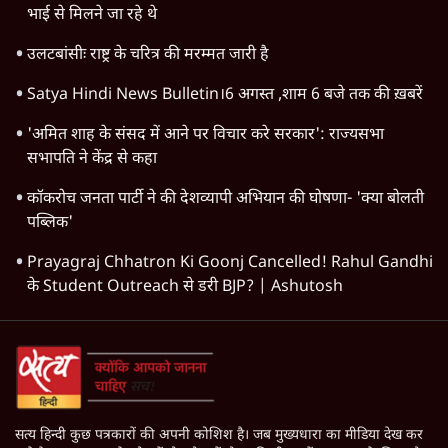
Chhatron Ki Goonj
Meta
The Daily Show
Arvind Kejriwal
Ethanol
Gen Z
Janadesh Charcha
Mohan Bhagwat
LATEST STORIES
Satya Hindi News बुलेटिन । 7 अगस्त, सुबह 9 बजे की ख़बरें
पीएम मोदी की विदेश यात्राएंः 74.59 करोड़ रुपये खर्च, हर घंटे करीब