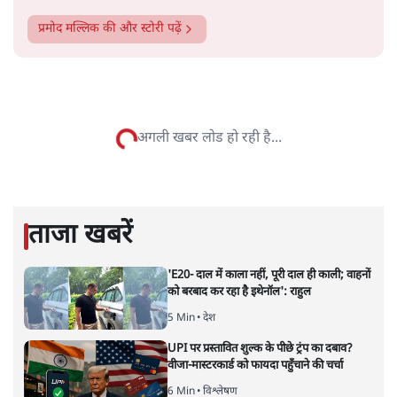
प्रमोद मल्लिक
की और स्टोरी पढ़ें
बजट से पहले भारत की अर्थव्यवस्था:
सतह के नीचे उबलता संकट
अर्थतंत्र
|
शीतल पी. सिंह
|
29 JAN, 2026
बजट
शीतल पी. सिंह