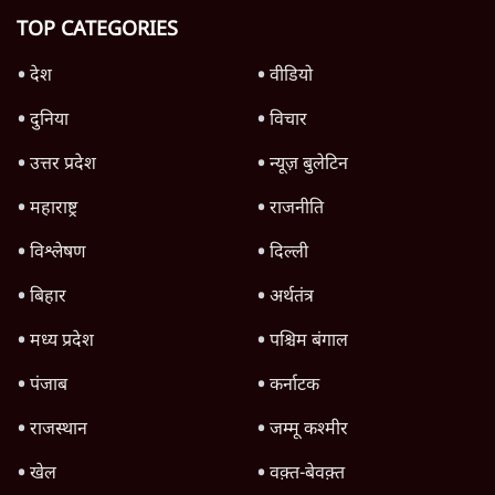
'महाराष्ट्र में गैर बीजेपी वोटरों के नामों को काटने की
बड़ी साज़िश'- रोहित पवार का आरोप
4 Min
•
महाराष्ट्र
राहुल गांधी ने कहा- अमित शाह ने ही छात्रों पर पैलेट
गन चलवाई, सरकार का आरोपों से इंकार
11 Min
•
देश
Advertisement
1224333
देश
'E20- दाल में काला नहीं, पूरी दाल ही काली; वाहनों
को बरबाद कर रहा है इथेनॉल': राहुल
5 Min
•
देश
BJP और मोदी ‘गॉडफादर’ भागवत की Gen Z पर