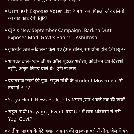
Viral Video
Satya Hindi Bulletin
Amit Shah
Jantar Mantar Protests
CJP Delhi Protest
Students Protest
Narendra Modi
Abhijeet Dipke
RSS
CJP
Ashutosh Ki Baat