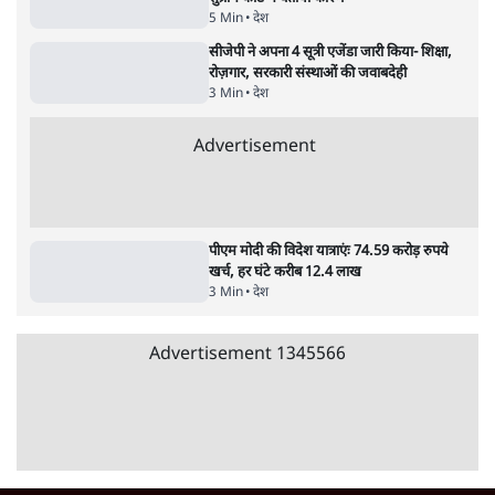
स्वायत्तता पर भी अब मंडरा रहा ख़तरा?
8 Min
•
विश्लेषण
Advertisement
उलटबांसीः राष्ट्र के चरित्र की मरम्मत जारी है
11 Min
•
व्यंग्य/उलटबाँसी
जंतर-मंतर पर युवा आक्रोश के बाद संघ की बेचैनी
क्यों बढ़ी? प्रो. अपूर्वानंद ने बताईं 5 बड़ी वजहें
7 Min
•
विश्लेषण
मैं अपने सारे सर्टिफिकेट दिखाने को तैयार, मोदी जी
भी अपनी डिग्री दिखाएंः दिपके
4 Min
•
देश
Advertisement