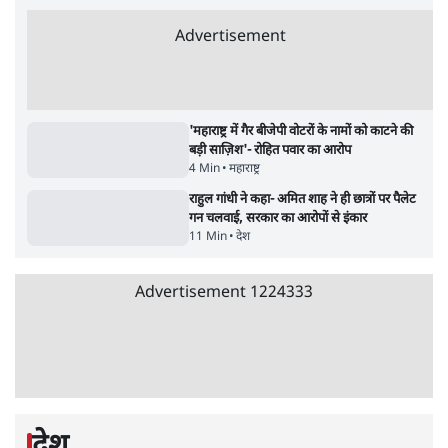
जनता का 2.32 करोड़ रोज़ाना खर्चः योगी सरकार ने
विज्ञापनों पर उड़ाने में मोदी 3.0 को भी पीछे छोड़ा
7 Min
•
उत्तर प्रदेश
•
नेशनल ब्यूरो
उलटबांसीः राष्ट्र के चरित्र की मरम्मत जारी है
11 Min
•
व्यंग्य/उलटबाँसी
•
मुकेश कुमार
भागवत बोले- 'जेन ज़ी पर आँख मूंदकर भरोसा,
आंदोलन देश-विरोधी नहीं'; अतुल लिमये बोले थे-
'एंटी नेशनल'
6 Min
•
देश
•
नेशनल ब्यूरो
अतीक अहमद के बेटे अबान अहमद की सड़क हादसे
में मौत, जेल में बंद भाई से मिलने जा रहे थे
5 Min
•
उत्तर प्रदेश
•
लखनऊ ब्यूरो
शेख हसीना की प्रेस कॉन्फ्रेंस में शामिल हुए क्रिकेटर