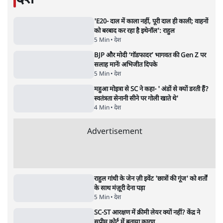
शाकिब अल हसन के घर पर पेट्रोल बम से हमला
5 Min
•
दुनिया
•
विदेश डेस्क
Advertisement
122455
पाठकों की पसन्द
जनता का 2.32 करोड़ रोज़ाना खर्चः योगी सरकार ने
विज्ञापनों पर उड़ाने में मोदी 3.0 को भी पीछे छोड़ा
7 Min
•
उत्तर प्रदेश
शिक्षा संस्थान ‘विद्यार्थी’ नहीं, ‘अनुयायी’ तैयार कर
रहे, राहुल गांधी के बयान से छिड़ी नई बहस
6 Min
•
वक़्त-बेवक़्त
क्या 95 साल पुराने भारतीय सांख्यिकी संस्थान की