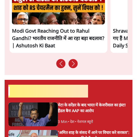
अगली खबर लोड हो रही है...
ताजा खबरें
'E20- दाल में काला नहीं, पूरी दाल ही काली; वाहनों
को बरबाद कर रहा है इथेनॉल': राहुल
5 Min
•
देश
UPI पर प्रस्तावित शुल्क के पीछे ट्रंप का दबाव?
वीजा-मास्टरकार्ड को फायदा पहुँचाने की चर्चा
6 Min
•
विश्लेषण
मार्क ज़करबर्ग का माफीनामाः ये बहुत अंदर की बात
है
9 Min
•
विश्लेषण