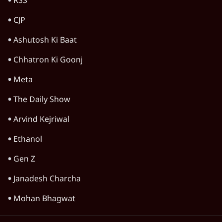
Advertisement
पीएम मोदी की विदेश यात्राएंः 74.59 करोड़ रुपये
खर्च, हर घंटे करीब 12.4 लाख
3 Min
•
देश
Advertisement
1345566
TOP CATEGORIES
देश
वीडियो
दुनिया
विचार