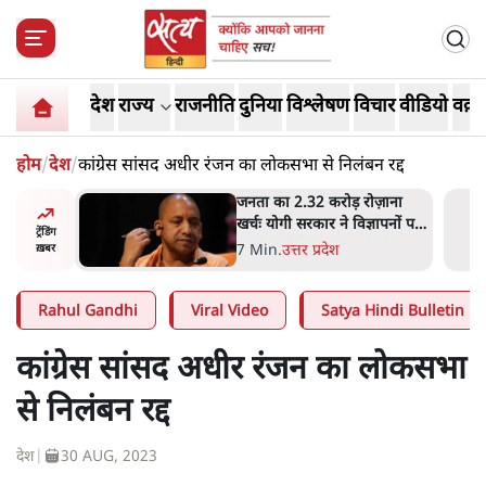
देश
राज्य
राजनीति
दुनिया
विश्लेषण
विचार
वीडियो
वक़्त
होम
/
देश
/
कांग्रेस सांसद अधीर रंजन का लोकसभा से निलंबन रद्द
 आने पर
जनता का 2.32 करोड़ रोज़ाना
ज्यसभा
खर्चः योगी सरकार ने विज्ञापनों पर
ट्रेंडिंग
उड़ाने में मोदी 3.0 को भी पीछे
7 Min
.
उत्तर प्रदेश
ख़बर
छोड़ा
Rahul Gandhi
Viral Video
Satya Hindi Bulletin
कांग्रेस सांसद अधीर रंजन का लोकसभा
से निलंबन रद्द
देश
|
30 AUG, 2023