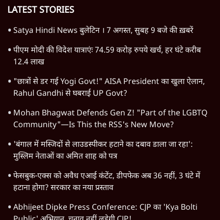
उत्तर प्रदेश
न्यूज़ बुलेटिन
महाराष्ट्र
राजनीति
विश्लेषण
दिल्ली
बिहार
अर्थतंत्र
मध्य प्रदेश
पश्चिम बंगाल
पंजाब
कर्नाटक
राजस्थान
जम्मू कश्मीर
खेल
वक़्त-बेवक़्त
HOT TOPICS
Rahul Gandhi