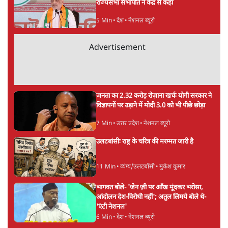
Advertisement
BJP और मोदी ‘गॉडफादर’ भागवत की Gen Z पर
सलाह मानेंः अभिजीत दिपके
5 Min
•
देश
महुआ मोइत्रा से SC ने कहा- ' अंडों से क्यों डरती हैं?
स्वतंत्रता सेनानी सीने पर गोली खाते थे'
4 Min
•
देश
राहुल गांधी के जेन ज़ी इवेंट 'छात्रों की गूंज' को शर्तों
के साथ मंज़ूरी देना पड़ा
5 Min
•
देश
Advertisement