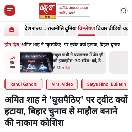
देश
राज्य
राजनीति
दुनिया
विश्लेषण
विचार
वीडियो
वक़्त
होम
/
देश
/
अमित शाह ने 'घुसपैठिए' पर ट्वीट क्यों हटाया, बिहार चुनाव से
माहौल बनाने की नाकाम कोशिश
में जेन ज़ी
ममता बनर्जी की गाड़ी पर पत्थर-
र्द, डेटा,
कीचड़ से हमला- आरोप लगाया,
ट्रेंडिंग
'मेरी जान भी जा सकती थी'
8 Min
.
पश्चिम बंगाल
ख़बर
Rahul Gandhi
Viral Video
Satya Hindi Bulletin
अमित शाह ने 'घुसपैठिए' पर ट्वीट क्यों
हटाया, बिहार चुनाव से माहौल बनाने
की नाकाम कोशिश