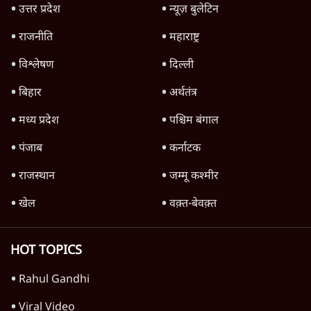
Parliament LIVE | हंगामे के बीच फिर शुरू हुई
संसद | 2 Bills Today
दिल्ली
मैं अपने सारे सर्टिफिकेट दिखाने को तैयार, मोदी जी
भी अपनी डिग्री दिखाएंः दिपके
4 Min
•
देश
Advertisement
'महाराष्ट्र में गैर बीजेपी वोटरों के नामों को काटने की
बड़ी साज़िश'- रोहित पवार का आरोप
4 Min
•
महाराष्ट्र
पीएम केयर्स फंडः मार्च 2023 के बाद कोई हिसाब-
किताब नहीं, द हिन्दू की पड़ताल
4 Min
•
देश