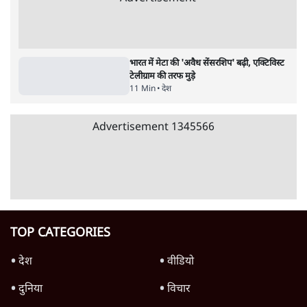
जनता का 2.32 करोड़ रोज़ाना खर्चः योगी सरकार ने
विज्ञापनों पर उड़ाने में मोदी 3.0 को भी पीछे छोड़ा
7 Min
•
उत्तर प्रदेश
शिक्षा संस्थान ‘विद्यार्थी’ नहीं, ‘अनुयायी’ तैयार कर
रहे, राहुल गांधी के बयान से छिड़ी नई बहस
6 Min
•
वक़्त-बेवक़्त
क्या 95 साल पुराने भारतीय सांख्यिकी संस्थान की
स्वायत्तता पर भी अब मंडरा रहा ख़तरा?
8 Min
•
विश्लेषण
Advertisement
उलटबांसीः राष्ट्र के चरित्र की मरम्मत जारी है
11 Min
•
व्यंग्य/उलटबाँसी