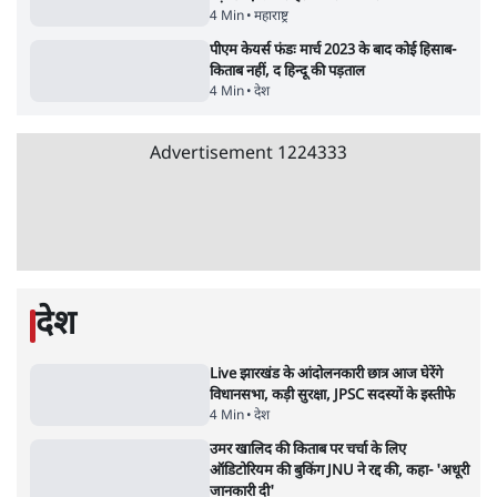
5 Min
•
देश
•
सत्य ब्यूरो
जंतर मंतर से गायब ABVP रांची में छात्रों के लिए क्यों
प्रोटेस्ट कर रही है
6 Min
•
देश
•
सत्य ब्यूरो
Advertisement
राहुल गांधी ने प्रयागराज में जेन ज़ी को झकझोरा- 3D
संदेश- दर्द, डेटा, दौलत
6 Min
•
देश
•
राजनीतिक ब्यूरो
ममता बनर्जी की गाड़ी पर पत्थर-कीचड़ से हमला-
आरोप लगाया, 'मेरी जान भी जा सकती थी'
8 Min
•
पश्चिम बंगाल
•
कोलकाता ब्यूरो
भारत में मेटा की 'अवैध सेंसरशिप' बढ़ी, एक्टिविस्ट