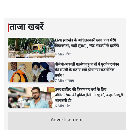
हिंदी‑हिंदुस्तानी लेखन में एक विशिष्ट स्थान देती है।
सतीश झा
की और स्टोरी पढ़ें
नतीजों पर परदे डालता घोषणा प्रधान
बजट!
अर्थतंत्र
|
अनन्त मित्तल
|
1 FEB, 2026
अनन्त मित्तल