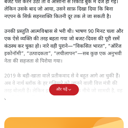
मोदी सरकार का बजट 2026 बड़े बदलाव का वादा करता दिखता है,
लेकिन क्या वह देहलीज़ पार कर पाया? नीतिगत झिझक, अधूरे सुधार
और ठहरे फैसलों के बीच बजट की आलोचनात्मक समीक्षा पढ़िए।
निर्मला सीतारमण जब 1 फ़रवरी
2026 को अपना नौवाँ केंद्रीय
बजट पेश करने उठीं तो वे आसानी से रिकॉर्ड बुक में दर्ज हो गईं।
लेकिन उसके बाद जो आया, उसने साफ़ दिखा दिया कि बिना
नएपन के सिर्फ़ सहनशक्ति कितनी दूर तक ले जा सकती है।
उनकी प्रस्तुति आत्मविश्वास से भरी थी। भाषण 90 मिनट चला और
एक ऐसे व्यक्ति की तरह बहता गया जो बजट‑दिवस की पूरी रस्में
कंठस्थ कर चुका हो। नारे वही पुराने—“विकसित भारत”, “ऑरेंज
इकोनॉमी”, “उत्पादकता”, “लचीलापन”—सब कुछ एक अनुभवी
नेता की सहजता से पिरोया गया।