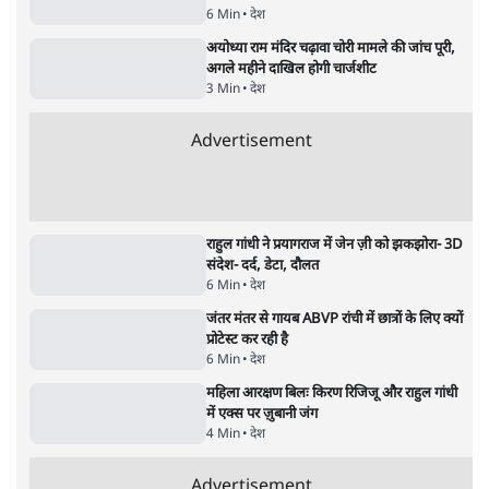
टेलीग्राम की तरफ मुड़े
11 Min
•
देश
•
यूसुफ किरमानी
जेन-ज़ी के लिए नहीं, संघ की राजनैतिक हेजेमनी
बचाने आए हैं मोहन भागवत!
14 Min
•
विमर्श
•
वंदिता मिश्रा
ईरान ने जारी किया मुजतबा खामेनेई का वीडियो;
स्वास्थ्य पर इसराइली मीडिया में चल रही थीं अफवाहें
7 Min
•
दुनिया
•
विदेश डेस्क
Advertisement
122455
पाठकों की पसन्द