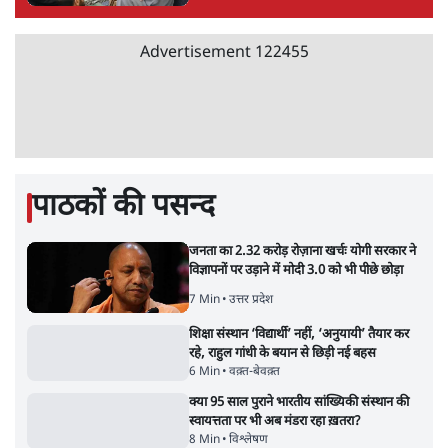
अगस्त क्रांति आंदोलन में जनता की एकजुटता कायम
रहती तो देश का विभाजन संभव नहीं था!
16 Min
•
विचार
Advertisement
NALSAR दीक्षांत समारोह के मुख्य अतिथि के रूप
में CJI सूर्यकांत का छात्रों ने किया विरोध
6 Min
•
तेलंगाना
ईरान ने जारी किया मुजतबा खामेनेई का वीडियो;
स्वास्थ्य पर इसराइली मीडिया में चल रही थीं अफवाहें
7 Min
•
दुनिया
ताजा वीडियो