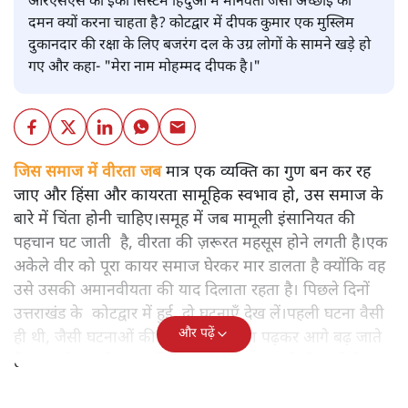
आरएसएस का ईको सिस्टम हिंदुओं में मानवता जैसी अच्छाई का
दमन क्यों करना चाहता है? कोटद्वार में दीपक कुमार एक मुस्लिम
दुकानदार की रक्षा के लिए बजरंग दल के उग्र लोगों के सामने खड़े हो
गए और कहा- "मेरा नाम मोहम्मद दीपक है।"
जिस समाज में वीरता जब
मात्र एक व्यक्ति का गुण बन कर रह
जाए और हिंसा और कायरता सामूहिक स्वभाव हो, उस समाज के
बारे में चिंता होनी चाहिए।समूह में जब मामूली इंसानियत की
पहचान घट जाती है, वीरता की ज़रूरत महसूस होने लगती है।एक
अकेले वीर को पूरा कायर समाज घेरकर मार डालता है क्योंकि वह
उसे उसकी अमानवीयता की याद दिलाता रहता है। पिछले दिनों
उत्तराखंड के कोटद्वार में हुई दो घटनाएँ देख लें।पहली घटना वैसी
और पढ़ें
ही थी, जैसी घटनाओं की खबर हम रोज़ाना पढ़कर आगे बढ़ जाते
हैं।भारत के तक़रीबन हर हिस्से से ऐसी खबर आती ही रहती है।