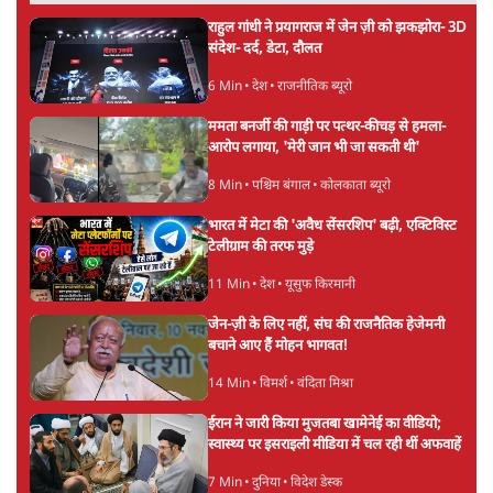
बीजेपी-अकाली गठबंधन हुआ तो ये पुराने गठबंधन
की वापसी के बजाय क्यों होगा नया राजनीतिक
प्रयोग?
7 Min
•
पंजाब
उमर खालिद की किताब पर चर्चा के लिए
ऑडिटोरियम की बुकिंग JNU ने रद्द की, कहा- 'अधूरी
जानकारी दी'
6 Min
•
देश
Advertisement
झारखंड प्रोटेस्ट: JPSC परीक्षा रद्द होगी, लेकिन छात्र
CBI जांच की मांग पर अड़े; धरना-प्रदर्शन जारी
8 Min
•
झारखंड
ममता बनर्जी की गाड़ी पर पत्थर-कीचड़ से हमला-
आरोप लगाया, 'मेरी जान भी जा सकती थी'
8 Min
•
पश्चिम बंगाल