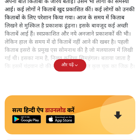
अपनी बात किताबों के जरिये बताई। उसमें भी लोगों को समस्या
आई। कई लोगों ने किताबें खुद प्रकाशित कीं। कई लोगों को उनकी
किताबों के लिए परेशान किया गया। आज के समय में किताब
लिखने से मुश्किल है प्रकाशक ढूंढ़ना। इसके बावजूद कई अच्छी
किताबें आई हैं। स्वप्रकाशित और नये अनजाने प्रकाशकों की भी।
लेकिन हाल के समय में दो किताबें नहीं आने की खबर है। पहली
किताब इसरो के प्रमुख एस सोमनाथ की है जो मलयालम में लिखी
गई थी। इसका नाम है, निलवु कुडिचा सिमहंगल। बताया जाता है
और पढ़ें
कि इसमें चंद्रयान दो की नाकामी से संबंधित कुछ चूक का जिक्र है।
सत्य हिन्दी ऐप
डाउनलोड
करें