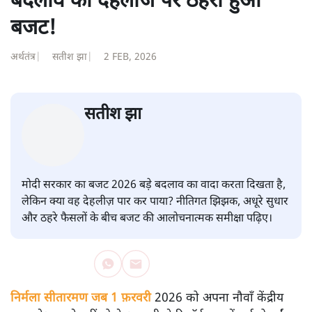
बदलाव की देहलीज पर ठहरा हुआ
बजट!
अर्थतंत्र
|
सतीश झा
|
2 FEB, 2026
सतीश झा