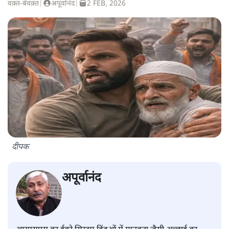
वक़्त-बेवक़्त
|
अपूर्वानंद
|
2 FEB, 2026
दीपक
अपूर्वानंद