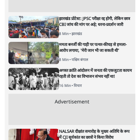
यह बजट नीतिगत नतीजों से ज़्यादा घोषणाओं पर टिका क्यों दिखता
है? आंकड़ों, ज़मीनी हकीकत और वादों के बीच घोषणा-प्रधान बजट
की आलोचनात्मक पड़ताल।
केंद्रीय वित्तमंत्री निर्मला सीतारमण द्वारा
संसद में प्रस्तुत साल
2026—27 का केंद्रीय बजट बीजेपी और प्रधानमंत्री नरेंद्र मोदी
द्वारा साल 2014 में जारी घोषणा पत्र की तरह वायदों का पुलिंदा
है। बजट में अधिकांश योजनाओं का साल—दो साल में तो
अर्थव्यवस्था पर कोई असर दिखता प्रतीत नहीं होता। इसकी वजह
दुर्लभ खनिज गलियारे से लेकर नए जलमार्गों के विकास तक
लगभग सभी बड़ी परियोजनाओं के लागू होने की अवधि खासी लंबी
होना है। इसी तरह रोजगार संवर्धन के दावे वाली पर्यटन सुविधाओं
के विस्तार एवं उनके लिए टूरिस्ट गाइड आदि के प्रशिक्षण एवं पैरा
मेडिकल सेवाओं के लिए प्रशिक्षण सुविधाओं की स्थापना अथवा