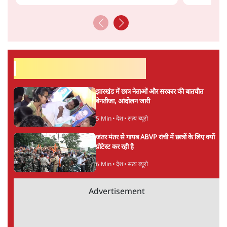
अनन्त मित्तल
लेखक वरिष्ठ पत्रकार हैं एवं 'अमेरिकी इतिहास की रूपरेखा' पुस्तक के
अनुवादक हैं।
अनन्त मित्तल
की और स्टोरी पढ़ें
अगली खबर लोड हो रही है...
ताजा खबरें
Live झारखंड के आंदोलनकारी छात्र आज घेरेंगे
विधानसभा, कड़ी सुरक्षा, JPSC सदस्यों के इस्तीफे
4 Min
•
देश