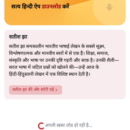
2019 के बही‑खाता वाले प्रतीकवाद से वे बहुत आगे आ चुकी हैं।
अब वे नार्थ ब्लॉक के हर गलियारे को जानने वाली वित्त मंत्री की
और पढ़ें
तरह बोलती हैं। लेकिन इस आत्मविश्वास के नीचे जो सामग्री है, वह
उतनी ही अनुमानित और दोहराव भरी।
सत्य हिन्दी ऐप
डाउनलोड
करें
सतीश झा
सतीश झा समकालीन भारतीय भाषाई लेखन के सबसे सूक्ष्म,
विश्लेषणात्मक और मानवीय स्वरों में से एक हैं। शिक्षा, समाज,
संस्कृति और भाषा पर उनकी दृष्टि गहरी और साफ़ है। उनकी शैली—
सरल भाषा में जटिल प्रश्नों को खोलने की—उन्हें आज के