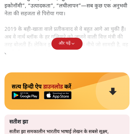
इकोनॉमी”, “उत्पादकता”, “लचीलापन”—सब कुछ एक अनुभवी
नेता की सहजता से पिरोया गया।
2019 के बही‑खाता वाले प्रतीकवाद से वे बहुत आगे आ चुकी हैं।
अब वे नार्थ ब्लॉक के हर गलियारे को जानने वाली वित्त मंत्री की
और पढ़ें
तरह बोलती हैं। लेकिन इस आत्मविश्वास के नीचे जो सामग्री है, वह
उतनी ही अनुमानित और दोहराव भरी।
सत्य हिन्दी ऐप
डाउनलोड
करें
सतीश झा
सतीश झा समकालीन भारतीय भाषाई लेखन के सबसे सूक्ष्म,