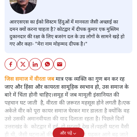
आरएसएस का ईको सिस्टम हिंदुओं में मानवता जैसी अच्छाई का
दमन क्यों करना चाहता है? कोटद्वार में दीपक कुमार एक मुस्लिम
दुकानदार की रक्षा के लिए बजरंग दल के उग्र लोगों के सामने खड़े हो
गए और कहा- "मेरा नाम मोहम्मद दीपक है।"
जिस समाज में वीरता जब
मात्र एक व्यक्ति का गुण बन कर रह
जाए और हिंसा और कायरता सामूहिक स्वभाव हो, उस समाज के
बारे में चिंता होनी चाहिए।समूह में जब मामूली इंसानियत की
पहचान घट जाती है, वीरता की ज़रूरत महसूस होने लगती है।एक
अकेले वीर को पूरा कायर समाज घेरकर मार डालता है क्योंकि वह
उसे उसकी अमानवीयता की याद दिलाता रहता है। पिछले दिनों
उत्तराखंड के कोटद्वार में हुई दो घटनाएँ देख लें।पहली घटना वैसी
और पढ़ें
ही थी, जैसी घटनाओं की खबर हम रोज़ाना पढ़कर आगे बढ़ जाते