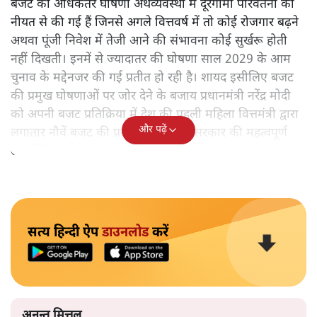
बजट की अधिकतर घोषणा अर्थव्यवस्था में दूरगामी परिवर्तनों की
नीयत से की गई हैं जिनसे अगले वित्तवर्ष में तो कोई रोजगार बढ़ने
अथवा पूंजी निवेश में तेजी आने की संभावना कोई सुर्खरू होती
नहीं दिखती। इनमें से ज्यादातर की घोषणा साल 2029 के आम
चुनाव के मद्देनजर की गई प्रतीत हो रही है। शायद इसीलिए बजट
की प्रमुख घोषणाओं पर जोर देने के बजाय प्रधानमंत्री नरेंद्र मोदी
को अपनी बजट प्रतिक्रिया में देश की पहली महिला वित्तमंत्री द्वारा
और पढ़ें
लगातार नौवें बजट की प्रस्तुति को अपनी सरकार की महत्वपूर्ण
उपलब्धि बताने पर मजबूर होना पड़ा।
सत्य हिन्दी ऐप
डाउनलोड
करें
अनन्त मित्तल