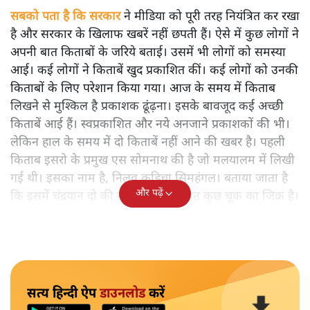
सबको पता है कि सरकार
ने मीडिया को पूरी तरह नियंत्रित कर रखा
है और सरकार के खिलाफ खबरें नहीं छपती हैं। ऐसे में कुछ लोगों ने
अपनी बात किताबों के जरिये बताई। उसमें भी लोगों को समस्या
आई। कई लोगों ने किताबें खुद प्रकाशित कीं। कई लोगों को उनकी
किताबों के लिए परेशान किया गया। आज के समय में किताब
लिखने से मुश्किल है प्रकाशक ढूंढ़ना। इसके बावजूद कई अच्छी
किताबें आई हैं। स्वप्रकाशित और नये अनजाने प्रकाशकों की भी।
लेकिन हाल के समय में दो किताबें नहीं आने की खबर है। पहली
किताब इसरो के प्रमुख एस सोमनाथ की है जो मलयालम में लिखी
गई थी। इसका नाम है, निलवु कुडिचा सिमहंगल। बताया जाता है
और पढ़ें
कि इसमें चंद्रयान दो की नाकामी से संबंधित कुछ चूक का जिक्र है।
सत्य हिन्दी ऐप
डाउनलोड
करें