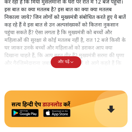
कर रहा है कि मियांं मुसलमानों के घरों पर रात में 12 बजे पहुँचो।
इस बात का क्या मतलब है? इस बात का क्या क्या मतलब
निकाला जाये? जिन लोगों को मुख्यमंत्री संबोधित करते हुए ये बातें
कह रहे हैं वे इस बात से उन अल्पसंख्यकों को कितना नुकसान
पहुंचा सकते हैं? ऐसा लगता है कि मुख्यमंत्री को बच्चों और
महिलाओं की सुरक्षा से कोई मतलब नहीं है, रात 12 बजे किसी के
घर जाकर उनके बच्चों और महिलाओं को डराकर आप क्या
दिखाना चाहते हैं, कि आप बहुत वीर हैं? मुख्यमंत्री सरमा की घृणा
और पढ़ें
और गैरजिम्मेदाराना ज़बान यहीं नहीं रुकती वो आगे कहते हैं कि
"अगर रिक्शा का किराया 5 रुपये है, तो उन्हें 4 रुपये दो।"
सत्य हिन्दी ऐप
डाउनलोड
करें