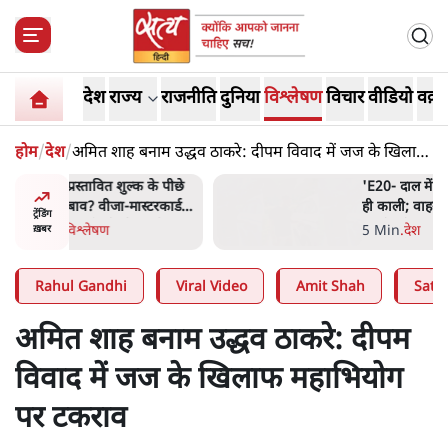
देश
राज्य
राजनीति
दुनिया
विश्लेषण
विचार
वीडियो
वक़्त
होम
/
देश
/
अमित शाह बनाम उद्धव ठाकरे: दीपम विवाद में जज के खिलाफ
महाभियोग पर टकराव
 के पीछे
'E20- दाल में काला नहीं, पूरी दाल
्टरकार्ड
ही काली; वाहनों को बरबाद कर
ट्रेंडिंग
र्चा
रहा है इथेनॉल': राहुल
5 Min
.
देश
ख़बर
Rahul Gandhi
Viral Video
Amit Shah
Satya
अमित शाह बनाम उद्धव ठाकरे: दीपम
विवाद में जज के खिलाफ महाभियोग
पर टकराव