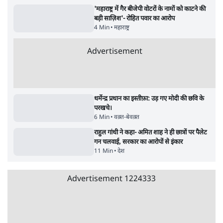
7 Min
•
देश
Advertisement
क्या 95 साल पुराने भारतीय सांख्यिकी संस्थान की
स्वायत्तता पर भी अब मंडरा रहा ख़तरा?
8 Min
•
विश्लेषण
जंतर-मंतर पर युवा आक्रोश के बाद संघ की बेचैनी
क्यों बढ़ी? प्रो. अपूर्वानंद ने बताईं 5 बड़ी वजहें
7 Min
•
विश्लेषण
'महाराष्ट्र में गैर बीजेपी वोटरों के नामों को काटने की
बड़ी साज़िश'- रोहित पवार का आरोप
4 Min
•
महाराष्ट्र
Advertisement