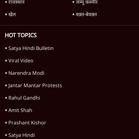
दुनिया
विचार
उत्तर प्रदेश
न्यूज़ बुलेटिन
महाराष्ट्र
राजनीति
विश्लेषण
दिल्ली
बिहार
अर्थतंत्र
मध्य प्रदेश
पश्चिम बंगाल
पंजाब
कर्नाटक
राजस्थान
जम्मू कश्मीर
खेल
वक़्त-बेवक़्त
HOT TOPICS
Satya Hindi Bulletin