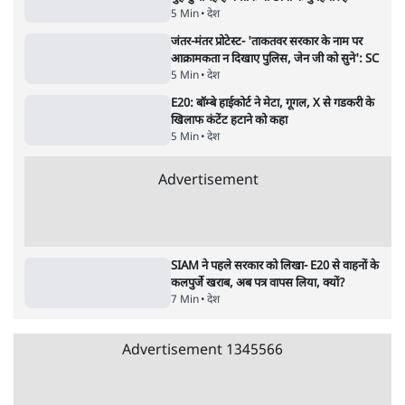
जंतर मंतर प्रोटेस्ट: 'युवाओं को प्रताड़ित किया जा रहा
है, पर मोदी-शाह में बोलने की हिम्मत नहीं'- राहुल
7 Min
•
देश
संसदीय समिति-मेटा की बैठकः मार्क ज़करबर्ग ने
भारत सरकार से माफी मांगी
5 Min
•
देश
Advertisement
शाह के ख़िलाफ़ संसद में विपक्ष का मार्च, 'गृह मंत्री
मुंह छुपा रहे हैं क्योंकि वो छात्रों के गुनहगार हैं'
5 Min
•
देश
जंतर-मंतर प्रोटेस्ट- 'ताकतवर सरकार के नाम पर
आक्रामकता न दिखाए पुलिस, जेन जी को सुने': SC
5 Min
•
देश
E20: बॉम्बे हाईकोर्ट ने मेटा, गूगल, X से गडकरी के
खिलाफ कंटेंट हटाने को कहा
5 Min
•
देश