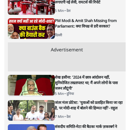
अगली खबर लोड हो रही है...
ताजा खबरें
शेख हसीना की प्रेस कॉन्फ्रेंस में शामिल हुए क्रिकेटर
शाकिब अल हसन के घर पर पेट्रोल बम से हमला
5 Min
•
दुनिया
गैस भंडार बढ़ाने के लिए क्या उपभोक्ताओं पर सरकार
लगाएगी नई लेवी, रायटर्स की रिपोर्ट
5 Min
•
देश
PM Modi & Amit Shah Missing from
Parliament: क्या विपक्ष से डरी सरकार?
दिल्ली