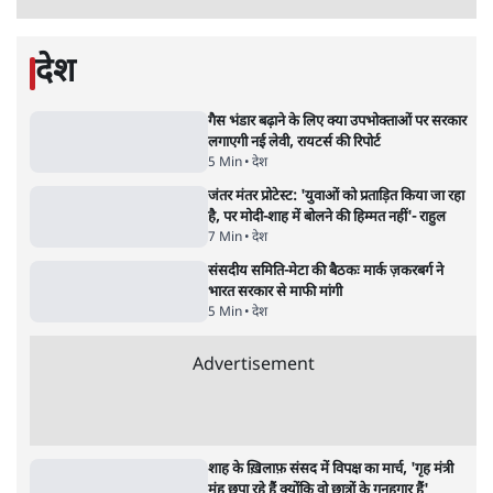
धर्मेन्द्र प्रधान का इस्तीफ़ा: उड़ गए मोदी की छवि के
परखचे।
6 Min
•
वक़्त-बेवक़्त
राहुल गांधी ने कहा- अमित शाह ने ही छात्रों पर पैलेट
गन चलवाई, सरकार का आरोपों से इंकार
11 Min
•
देश
Advertisement
1224333
देश
गैस भंडार बढ़ाने के लिए क्या उपभोक्ताओं पर सरकार
लगाएगी नई लेवी, रायटर्स की रिपोर्ट
5 Min
•
देश