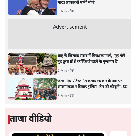
Advertisement
शेख हसीना: '2024 में छात्र आंदोलन नहीं,
सुनियोजित तख्तापलट था; मैं अपने लोगों के पास
जरूर लौटूंगी'
5 Min
•
दुनिया
जंतर मंतर प्रोटेस्ट: 'युवाओं को प्रताड़ित किया जा रहा
है, पर मोदी-शाह में बोलने की हिम्मत नहीं'- राहुल
7 Min
•
देश
संसदीय समिति-मेटा की बैठकः मार्क ज़करबर्ग ने
भारत सरकार से माफी मांगी
5 Min
•
देश
Advertisement