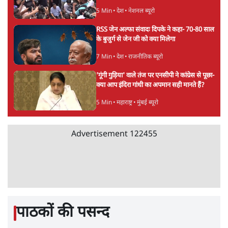
सरकार ने डाबर शहद, गाय के घी और कई अन्य
उत्पाद की बिक्री पर रोक लगाई
3 Min
•
देश
•
नेशनल ब्यूरो
'महाराष्ट्र में गैर बीजेपी वोटरों के नामों को काटने की
बड़ी साज़िश'- रोहित पवार का आरोप
4 Min
•
महाराष्ट्र
•
मुंबई ब्यूरो
E20 विवादः आप के पीएम आवास मार्च को रोका,
धरने पर बैठे केजरीवाल-सिसोदिया
5 Min
•
देश
•
नेशनल ब्यूरो
RSS जेन अल्फा संवादः दिपके ने कहा- 70-80 साल
के बुजुर्ग से जेन जी को क्या मिलेगा
7 Min
•
देश
•
राजनीतिक ब्यूरो
'गूंगी गुड़िया' वाले तंज पर एनसीपी ने कांग्रेस से पूछा-
क्या आप इंदिरा गांधी का अपमान सही मानते हैं?