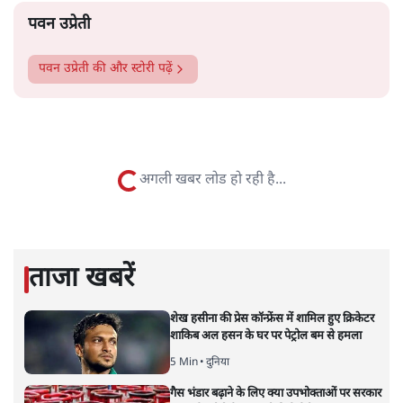
और पढ़ें
पटबउसी सत्र मंदिर
सत्य हिन्दी ऐप
डाउनलोड
करें
पवन उप्रेती
पवन उप्रेती
की और स्टोरी पढ़ें