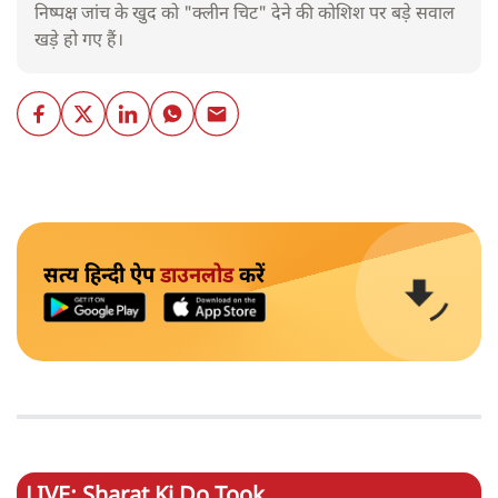
निष्पक्ष जांच के खुद को "क्लीन चिट" देने की कोशिश पर बड़े सवाल
खड़े हो गए हैं।
सत्य हिन्दी ऐप
डाउनलोड
करें
LIVE: Sharat Ki Do Took