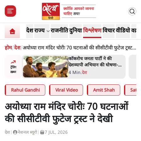
देश
राज्य
राजनीति
दुनिया
विश्लेषण
विचार
वीडियो
वक़्त
होम
/
देश
/
अयोध्या राम मंदिर चोरीः 70 घटनाओं की सीसीटीवी फुटेज ट्रस्ट ने
देखी
ात्रों ने
कॉकरोच जनता पार्टी ने की
त सोरेन का
देशव्यापी अभियान की घोषणा-
ट्रेंडिंग
ंगे
'क्या बोलती पब्लिक'
4 Min
.
देश
ख़बर
Rahul Gandhi
Viral Video
Amit Shah
Satya
अयोध्या राम मंदिर चोरीः 70 घटनाओं
की सीसीटीवी फुटेज ट्रस्ट ने देखी
देश
|
नेशनल ब्यूरो
|
7 JUL, 2026