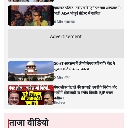
UPI पर प्रस्तावित शुल्क के पीछे ट्रंप का दबाव?
वीजा-मास्टरकार्ड को फायदा पहुँचाने की चर्चा
6 Min
•
विश्लेषण
मार्क ज़करबर्ग का माफीनामाः ये बहुत अंदर की बात
है
9 Min
•
विश्लेषण
BJP और मोदी ‘गॉडफादर’ भागवत की Gen Z पर
सलाह मानेंः अभिजीत दिपके
5 Min
•
देश
Advertisement
महुआ मोइत्रा से SC ने कहा- ' अंडों से क्यों डरती हैं?
स्वतंत्रता सेनानी सीने पर गोली खाते थे'
4 Min
•
देश