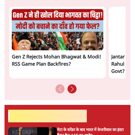
राहुल गांधी के जेन ज़ी इवेंट 'छात्रों की गूंज' को शर्तों
के साथ मंज़ूरी देना पड़ा
5 Min
•
देश
झारखंड प्रोटेस्ट: तबीयत बिगड़ने पर छात्र अस्पताल में
भर्ती; AISA भी हुई प्रोटेस्ट में शामिल
6 Min
•
झारखंड
Advertisement
SC-ST आरक्षण में क्रीमी लेयर क्यों नहीं? केंद्र ने
सुप्रीम कोर्ट में बताया कारण
5 Min
•
देश
पेपर लीक घोटाले की सच्चाई: छात्रों के विरोध और
भर्ती में धोखाधड़ी पर राजेंद्र तिवारी। BJP बनाम
कांग्रेस।
विश्लेषण