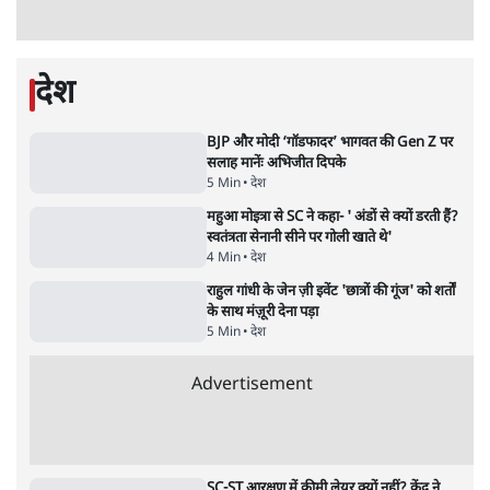
11 Min
•
व्यंग्य/उलटबाँसी
जंतर-मंतर पर युवा आक्रोश के बाद संघ की बेचैनी
क्यों बढ़ी? प्रो. अपूर्वानंद ने बताईं 5 बड़ी वजहें
7 Min
•
विश्लेषण
'महाराष्ट्र में गैर बीजेपी वोटरों के नामों को काटने की
बड़ी साज़िश'- रोहित पवार का आरोप
4 Min
•
महाराष्ट्र
Advertisement
राहुल गांधी ने कहा- अमित शाह ने ही छात्रों पर पैलेट
गन चलवाई, सरकार का आरोपों से इंकार
11 Min
•
देश
पीएम केयर्स फंडः मार्च 2023 के बाद कोई हिसाब-
किताब नहीं, द हिन्दू की पड़ताल
4 Min
•
देश
Advertisement
1224333