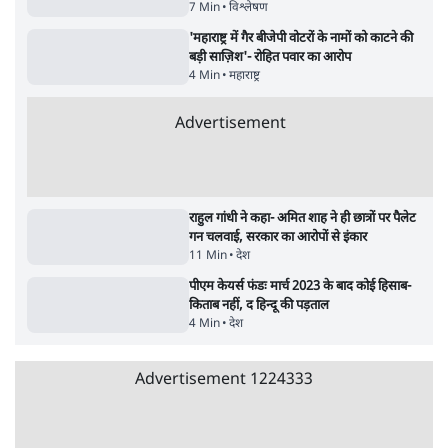
पाठकों की पसन्द
शिक्षा संस्थान ‘विद्यार्थी’ नहीं, ‘अनुयायी’ तैयार कर
रहे, राहुल गांधी के बयान से छिड़ी नई बहस
6 Min
•
वक़्त-बेवक़्त
जनता का 2.32 करोड़ रोज़ाना खर्चः योगी सरकार ने
विज्ञापनों पर उड़ाने में मोदी 3.0 को भी पीछे छोड़ा
7 Min
•
उत्तर प्रदेश
क्या 95 साल पुराने भारतीय सांख्यिकी संस्थान की
स्वायत्तता पर भी अब मंडरा रहा ख़तरा?
8 Min
•
विश्लेषण
Advertisement
उलटबांसीः राष्ट्र के चरित्र की मरम्मत जारी है