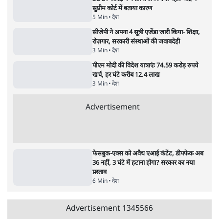
देश
BJP और मोदी ‘गॉडफादर’ भागवत की Gen Z पर
सलाह मानेंः अभिजीत दिपके
5 Min
•
देश
महुआ मोइत्रा से SC ने कहा- ' अंडों से क्यों डरती हैं?
स्वतंत्रता सेनानी सीने पर गोली खाते थे'
4 Min
•
देश
राहुल गांधी के जेन ज़ी इवेंट 'छात्रों की गूंज' को शर्तों
के साथ मंज़ूरी देना पड़ा
5 Min
•
देश
Advertisement