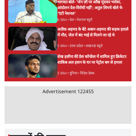
सर्वाधिक पढ़ी गयी खबरें
मेटा के सरेंडर के बाद भारत में केजरीवाल का इंस्टा
हैंडल बैनः AAP का आरोप
3 Min
•
देश
•
नेशनल ब्यूरो
'अमित शाह के संसद में आने पर विचार करे सरकार':
राज्यसभा सभापति ने केंद्र से कहा
5 Min
•
देश
•
नेशनल ब्यूरो
Advertisement
जनता का 2.32 करोड़ रोज़ाना खर्चः योगी सरकार ने
विज्ञापनों पर उड़ाने में मोदी 3.0 को भी पीछे छोड़ा
7 Min
•
उत्तर प्रदेश
•
नेशनल ब्यूरो
उलटबांसीः राष्ट्र के चरित्र की मरम्मत जारी है