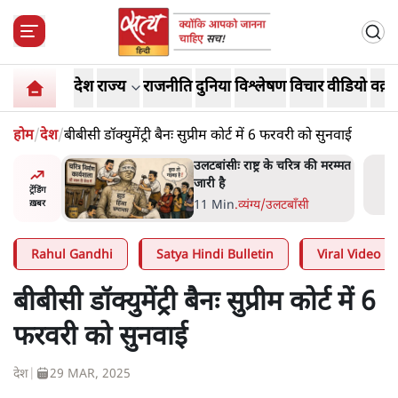
देश
राज्य
राजनीति
दुनिया
विश्लेषण
विचार
वीडियो
वक़्त
होम
/
देश
/
बीबीसी डॉक्युमेंट्री बैनः सुप्रीम कोर्ट में 6 फरवरी को सुनवाई
ोज़ाना
उलटबांसीः राष्ट्र के चरित्र की मरम्मत
्ञापनों पर
जारी है
ट्रेंडिंग
भी पीछे
11 Min
.
व्यंग्य/उलटबाँसी
ख़बर
Rahul Gandhi
Satya Hindi Bulletin
Viral Video
बीबीसी डॉक्युमेंट्री बैनः सुप्रीम कोर्ट में 6
फरवरी को सुनवाई
देश
|
29 MAR, 2025