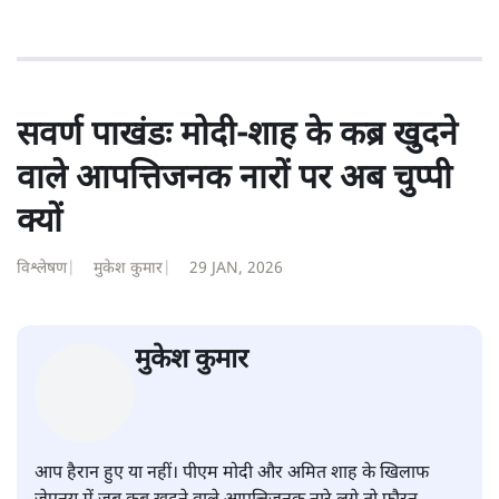
1984 से अमर उजाला, चौथी दुनिया, इंडिया टुडे, समय सूत्रधार,
स्वतंत्र भारत, दैनिक जागरण आदि में 1993 तक लगातार रिपोर्टिंग
की। इसके बाद पारिवारिक व्यवसाय में क़रीब दो दशक गुज़ारने के
बाद पत्रकारिता में पुनर्वापसी को प्रयासरत। बीच में 2010-11 में
'समकाल' पाक्षिक समाचार पत्रिका का क़रीब एक वर्ष प्रकाशन किया
।
शीतल पी. सिंह
की और स्टोरी पढ़ें
सवर्ण पाखंडः मोदी-शाह के कब्र खुदने
वाले आपत्तिजनक नारों पर अब चुप्पी
क्यों