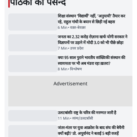
11 Min
•
व्यंग्य/उलटबाँसी
•
मुकेश कुमार
भागवत बोले- 'जेन ज़ी पर आँख मूंदकर भरोसा,
आंदोलन देश-विरोधी नहीं'; अतुल लिमये बोले थे-
'एंटी नेशनल'
6 Min
•
देश
•
नेशनल ब्यूरो
अतीक अहमद के बेटे अबान अहमद की सड़क हादसे
में मौत, जेल में बंद भाई से मिलने जा रहे थे
5 Min
•
उत्तर प्रदेश
•
लखनऊ ब्यूरो
शेख हसीना की प्रेस कॉन्फ्रेंस में शामिल हुए क्रिकेटर
शाकिब अल हसन के घर पर पेट्रोल बम से हमला
5 Min
•
दुनिया
•
विदेश डेस्क
Advertisement
122455