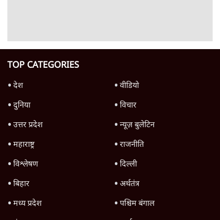
SC-ST आरक्षण में क्रीमी लेयर क्यों नहीं? केंद्र ने
सुप्रीम कोर्ट में बताया कारण
5 Min
•
देश
सीजेपी ने अपना 4 सूत्री एजेंडा जारी किया- शिक्षा,
रोज़गार, सरकारी संस्थाओं की जवाबदेही
3 Min
•
देश
पीएम मोदी की विदेश यात्राएंः 74.59 करोड़ रुपये
खर्च, हर घंटे करीब 12.4 लाख
3 Min
•
देश
Advertisement
फेसबुक-एक्स को अवैध एआई कंटेंट, डीपफेक अब
36 नहीं, 3 घंटे में हटाना होगा? सरकार का नया
प्रस्ताव
6 Min
•
देश