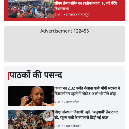
सीएम हेमंत सोरेन का इस्तीफा मांगा, 10 को घेरेंगे
विधानसभा
4 Min
•
झारखंड
•
सत्य ब्यूरो
Advertisement
122455
पाठकों की पसन्द
जनता का 2.32 करोड़ रोज़ाना खर्चः योगी सरकार ने
विज्ञापनों पर उड़ाने में मोदी 3.0 को भी पीछे छोड़ा
7 Min
•
उत्तर प्रदेश
शिक्षा संस्थान ‘विद्यार्थी’ नहीं, ‘अनुयायी’ तैयार कर
रहे, राहुल गांधी के बयान से छिड़ी नई बहस
6 Min
•
वक़्त-बेवक़्त