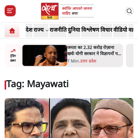
देश
राज्य
राजनीति
दुनिया
विश्लेषण
विचार
वीडियो
वक़्त
ोज़ाना
उलटबांसीः राष्ट्र के चरित्र की मरम्मत
्ञापनों पर
जारी है
ट्रेंडिंग
भी पीछे
11 Min
.
व्यंग्य/उलटबाँसी
ख़बर
Tag:
Mayawati