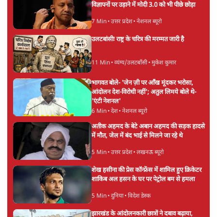
विज्ञापनों पर उड़ाने में मोदी 3.0 को भी पीछे छोड़ा
7 Min
•
उत्तर प्रदेश
•
नेशनल ब्यूरो
उलटबांसीः राष्ट्र के चरित्र की मरम्मत जारी है
11 Min
•
व्यंग्य/उलटबाँसी
•
मुकेश कुमार
भागवत बोले- 'जेन ज़ी पर आँख मूंदकर भरोसा,
आंदोलन देश-विरोधी नहीं'; अतुल लिमये बोले थे-
'एंटी नेशनल'
6 Min
•
देश
•
नेशनल ब्यूरो
अतीक अहमद के बेटे अबान अहमद की सड़क हादसे
में मौत, जेल में बंद भाई से मिलने जा रहे थे
5 Min
•
उत्तर प्रदेश
•
लखनऊ ब्यूरो
शेख हसीना की प्रेस कॉन्फ्रेंस में शामिल हुए क्रिकेटर
शाकिब अल हसन के घर पर पेट्रोल बम से हमला
5 Min
•
दुनिया
•
विदेश डेस्क
झारखंड के आंदोलनकारी छात्रों ने दबाव बढ़ाया,