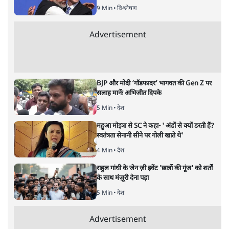
9 Min
•
विश्लेषण
Advertisement
BJP और मोदी ‘गॉडफादर’ भागवत की Gen Z पर
सलाह मानेंः अभिजीत दिपके
5 Min
•
देश
महुआ मोइत्रा से SC ने कहा- ' अंडों से क्यों डरती हैं?
स्वतंत्रता सेनानी सीने पर गोली खाते थे'
4 Min
•
देश
राहुल गांधी के जेन ज़ी इवेंट 'छात्रों की गूंज' को शर्तों
के साथ मंज़ूरी देना पड़ा
5 Min
•
देश
Advertisement