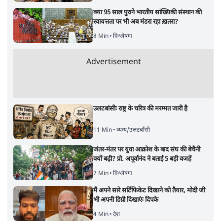
क्या 95 साल पुराने भारतीय सांख्यिकी संस्थान की
स्वायत्तता पर भी अब मंडरा रहा ख़तरा?
8 Min
•
विश्लेषण
Advertisement
उलटबांसीः राष्ट्र के चरित्र की मरम्मत जारी है
11 Min
•
व्यंग्य/उलटबाँसी
जंतर-मंतर पर युवा आक्रोश के बाद संघ की बेचैनी
क्यों बढ़ी? प्रो. अपूर्वानंद ने बताईं 5 बड़ी वजहें
7 Min
•
विश्लेषण
मैं अपने सारे सर्टिफिकेट दिखाने को तैयार, मोदी जी
भी अपनी डिग्री दिखाएंः दिपके
4 Min
•
देश