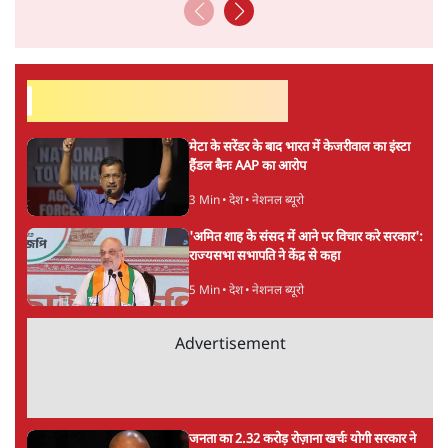
सर्वाधिक पढ़ी गयी खबरें
मेटा के सरेंडर के बाद भारत में केजरीवाल का इंस्टा
हैंडल बैनः AAP का आरोप
3 Min
•
देश
•
नेशनल ब्यूरो
'अमित शाह के संसद में आने पर विचार करे सरकार':
राज्यसभा सभापति ने केंद्र से कहा
5 Min
•
देश
•
नेशनल ब्यूरो
Advertisement
जनता का 2.32 करोड़ रोज़ाना खर्चः योगी सरकार ने