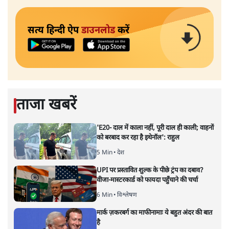
सत्य हिन्दी ऐप
डाउनलोड
करें
ताजा खबरें
'E20- दाल में काला नहीं, पूरी दाल ही काली; वाहनों
को बरबाद कर रहा है इथेनॉल': राहुल
5 Min
•
देश
UPI पर प्रस्तावित शुल्क के पीछे ट्रंप का दबाव?
वीजा-मास्टरकार्ड को फायदा पहुँचाने की चर्चा
6 Min
•
विश्लेषण
मार्क ज़करबर्ग का माफीनामाः ये बहुत अंदर की बात
है