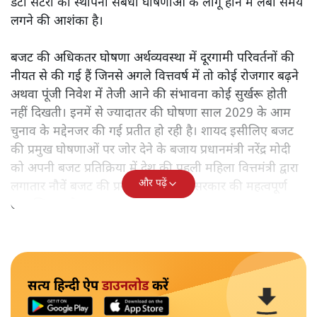
डेटा सेंटरों की स्थापना संबंधी घोषणाओं के लागू होने में लंबा समय
लगने की आशंका है।
बजट की अधिकतर घोषणा अर्थव्यवस्था में दूरगामी परिवर्तनों की
नीयत से की गई हैं जिनसे अगले वित्तवर्ष में तो कोई रोजगार बढ़ने
अथवा पूंजी निवेश में तेजी आने की संभावना कोई सुर्खरू होती
नहीं दिखती। इनमें से ज्यादातर की घोषणा साल 2029 के आम
चुनाव के मद्देनजर की गई प्रतीत हो रही है। शायद इसीलिए बजट
की प्रमुख घोषणाओं पर जोर देने के बजाय प्रधानमंत्री नरेंद्र मोदी
को अपनी बजट प्रतिक्रिया में देश की पहली महिला वित्तमंत्री द्वारा
और पढ़ें
लगातार नौवें बजट की प्रस्तुति को अपनी सरकार की महत्वपूर्ण
उपलब्धि बताने पर मजबूर होना पड़ा।
सत्य हिन्दी ऐप
डाउनलोड
करें