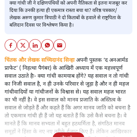
क्या गांधी जी ने दक्षिणपंथियों को अपनी नैतिकता से इतना मजबूर कर
दिया कि उनकी हत्या ही एकमात्र रास्ता बचा था? वरिष्ठ पत्रकार/
लेखक अरुण कुमार त्रिपाठी ने दो किताबों के हवाले से राष्ट्रपिता के
बलिदान दिवस पर विश्लेषण किया है।
चिंतक और लेखक सच्चिदानंद सिन्हा
अपनी पुस्तक ‘द अनआर्मड
प्राफेट’ ( निहत्था पैगंबर) के आखिरी अध्याय में एक महत्त्वपूर्ण
सवाल उठाते हैः- क्या गांधी कामयाब होंगे? यह सवाल न तो गांधी
का निजी सवाल है, न ही उनके परिवार से जुड़ा है और न ही महज
गांधीवादियों या गांधीजनों के विश्वास से। यह सवाल महज भारत
का भी नहीं है। वे इस सवाल को मानव प्रजाति के अस्तित्व के
सवाल से जोड़ते हैं और कहते हैं कि अगर मानव जाति को बचना है
तो एकमात्र गांधी ही हैं जो यह बताते हैं कि उसे कैसे बचना है। वे
मानते हैं कि मानव सभ्यता में बहुत हठधर्मिता है, संगठित मानव
समूहों ने हिंसा के नए नए तरीके ईजाद किए हैं। लेकिन आखिरकार