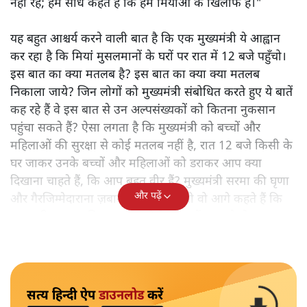
नहीं रहे; हम सीधे कहते हैं कि हम मियांओं के खिलाफ हैं।"
यह बहुत आश्चर्य करने वाली बात है कि एक मुख्यमंत्री ये आह्वान
कर रहा है कि मियांं मुसलमानों के घरों पर रात में 12 बजे पहुँचो।
इस बात का क्या मतलब है? इस बात का क्या क्या मतलब
निकाला जाये? जिन लोगों को मुख्यमंत्री संबोधित करते हुए ये बातें
कह रहे हैं वे इस बात से उन अल्पसंख्यकों को कितना नुकसान
पहुंचा सकते हैं? ऐसा लगता है कि मुख्यमंत्री को बच्चों और
महिलाओं की सुरक्षा से कोई मतलब नहीं है, रात 12 बजे किसी के
घर जाकर उनके बच्चों और महिलाओं को डराकर आप क्या
दिखाना चाहते हैं, कि आप बहुत वीर हैं? मुख्यमंत्री सरमा की घृणा
और पढ़ें
और गैरजिम्मेदाराना ज़बान यहीं नहीं रुकती वो आगे कहते हैं कि
"अगर रिक्शा का किराया 5 रुपये है, तो उन्हें 4 रुपये दो।"
सत्य हिन्दी ऐप
डाउनलोड
करें