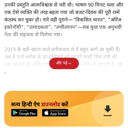
उनकी प्रस्तुति आत्मविश्वास से भरी थी। भाषण 90 मिनट चला और
एक ऐसे व्यक्ति की तरह बहता गया जो बजट‑दिवस की पूरी रस्में
कंठस्थ कर चुका हो। नारे वही पुराने—“विकसित भारत”, “ऑरेंज
इकोनॉमी”, “उत्पादकता”, “लचीलापन”—सब कुछ एक अनुभवी
नेता की सहजता से पिरोया गया।
2019 के बही‑खाता वाले प्रतीकवाद से वे बहुत आगे आ चुकी हैं।
अब वे नार्थ ब्लॉक के हर गलियारे को जानने वाली वित्त मंत्री की
और पढ़ें
तरह बोलती हैं। लेकिन इस आत्मविश्वास के नीचे जो सामग्री है, वह
उतनी ही अनुमानित और दोहराव भरी।
सत्य हिन्दी ऐप
डाउनलोड
करें