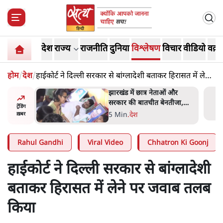
देश
राज्य
राजनीति
दुनिया
विश्लेषण
विचार
वीडियो
वक़्त
होम
/
देश
/
हाईकोर्ट ने दिल्ली सरकार से बांग्लादेशी बताकर हिरासत में लेने
पर जवाब तलब किया
हा- ' अंडों
झारखंड में छात्र नेताओं और
ता सेनानी
सरकार की बातचीत बेनतीजा,
ट्रेंडिंग
आंदोलन जारी
5 Min
.
देश
ख़बर
Rahul Gandhi
Viral Video
Chhatron Ki Goonj
हाईकोर्ट ने दिल्ली सरकार से बांग्लादेशी
बताकर हिरासत में लेने पर जवाब तलब
किया