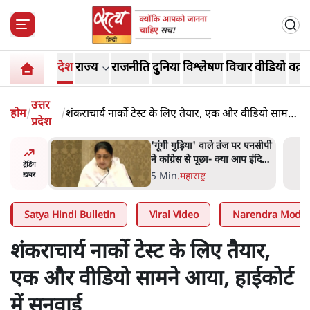
देश
राज्य
राजनीति
दुनिया
विश्लेषण
विचार
वीडियो
वक़्त
उत्तर
होम
/
/
शंकराचार्य नार्को टेस्ट के लिए तैयार, एक और वीडियो सामने
प्रदेश
आया, हाईकोर्ट में सुनवाई
पके ने
'गूंगी गुड़िया' वाले तंज पर एनसीपी
ग से जेन
ने कांग्रेस से पूछा- क्या आप इंदिरा
ट्रेंडिंग
गांधी का अपमान सही मानते हैं?
5 Min
.
महाराष्ट्र
ख़बर
Satya Hindi Bulletin
Viral Video
Narendra Modi
शंकराचार्य नार्को टेस्ट के लिए तैयार,
एक और वीडियो सामने आया, हाईकोर्ट
में सुनवाई