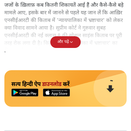
जजों के ख़िलाफ़ कब कितनी शिकायतें आई हैं और कैसे-कैसे बड़े
मामले आए, इसके बार में जानने से पहले यह जान लें कि आख़िर
एनसीईआरटी की किताब में 'न्यायपालिका में भ्रष्टाचार' को लेकर
क्या विवाद सामने आया है। सुप्रीम कोर्ट ने गुरुवार सुबह
एनसीईआरटी की नई क्लास 8 की सोशल साइंस किताब पर पूरी
और पढ़ें
तरह रोक लगा दी है। किताब में 'न्यायपालिका में भ्रष्टाचार' का
जिक्र करने पर कोर्ट बहुत नाराज हुआ।
सत्य हिन्दी ऐप
डाउनलोड
करें