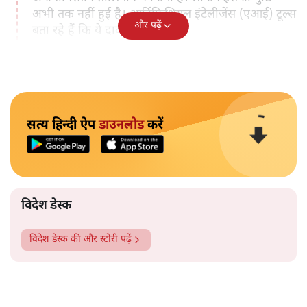
अभी तक नहीं हुई है। आर्टिफिशियल इंटेलीजेंस (एआई) टूल्स
और पढ़ें
बता रहे हैं कि ये दावा फर्जी है।
सत्य हिन्दी ऐप
डाउनलोड
करें
विदेश डेस्क
विदेश डेस्क
की और स्टोरी पढ़ें