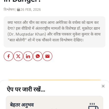
विश्लेषण
|
26 FEB, 2026
क्या भारत और चीन का साथ आना अमेरिका के वर्चस्व को खत्म कर
देगा? इस वीडियो में अंतरराष्ट्रीय मामलों के विशेषज्ञ डॉ. मुक़्तेदर ख़ान
(Dr. Muqtedar Khan) और वरिष्ठ पत्रकार मुकेश कुमार के साथ
"बात बोलेगी" शो में एक चौंकाने वाला विश्लेषण देखिए।
ऐप पर जारी रखें...
ऐप पर जारी रखें...
ऐप पर जारी रखें...
ऐप पर जारी रखें...
ऐप पर जारी रखें...
ऐप पर जारी रखें...
Clo
Clo
Clo
Clo
Clo
Clo
सत्य हिन्दी ऐप
डाउनलोड
करें
बेहतर अनुभव
बेहतर अनुभव
बेहतर अनुभव
बेहतर अनुभव
बेहतर अनुभव
बेहतर अनुभव