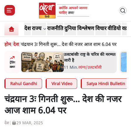
देश
राज्य
राजनीति
दुनिया
विश्लेषण
विचार
वीडियो
वक़्त
होम
/
देश
/
चंद्रयान 3ः गिनती शुरू... देश की नजर आज शाम 6.04 पर
्र की मरम्मत
भागवत बोले- 'जेन ज़ी पर आँख
मूंदकर भरोसा, आंदोलन देश-
ट्रेंडिंग
विरोधी नहीं'; अतुल लिमये बोले थे-
सी
6 Min
.
देश
ख़बर
'एंटी नेशनल'
Rahul Gandhi
Viral Video
Satya Hindi Bulletin
चंद्रयान 3ः गिनती शुरू... देश की नजर
आज शाम 6.04 पर
देश
|
29 MAR, 2025