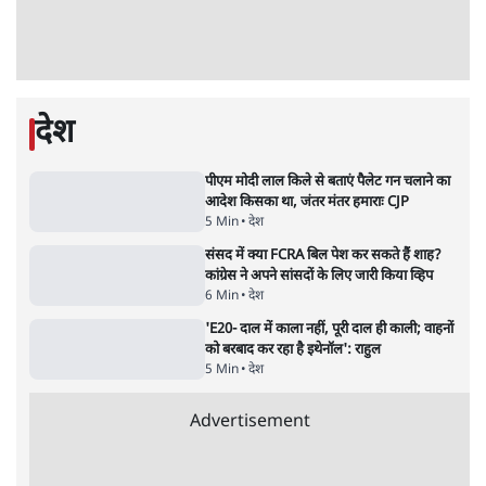
Advertisement
उलटबांसीः राष्ट्र के चरित्र की मरम्मत जारी है
11 Min
•
व्यंग्य/उलटबाँसी
•
मुकेश कुमार
भागवत बोले- 'जेन ज़ी पर आँख मूंदकर भरोसा,
आंदोलन देश-विरोधी नहीं'; अतुल लिमये बोले थे-
'एंटी नेशनल'
6 Min
•
देश
•
नेशनल ब्यूरो
अतीक अहमद के बेटे अबान अहमद की सड़क हादसे
में मौत, जेल में बंद भाई से मिलने जा रहे थे
5 Min
•
उत्तर प्रदेश
•
लखनऊ ब्यूरो
झारखंड के आंदोलनकारी छात्रों ने दबाव बढ़ाया,
सीएम हेमंत सोरेन का इस्तीफा मांगा, 10 को घेरेंगे
विधानसभा