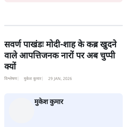
1984 से अमर उजाला, चौथी दुनिया, इंडिया टुडे, समय सूत्रधार,
स्वतंत्र भारत, दैनिक जागरण आदि में 1993 तक लगातार रिपोर्टिंग
की। इसके बाद पारिवारिक व्यवसाय में क़रीब दो दशक गुज़ारने के
बाद पत्रकारिता में पुनर्वापसी को प्रयासरत। बीच में 2010-11 में
'समकाल' पाक्षिक समाचार पत्रिका का क़रीब एक वर्ष प्रकाशन किया
।
शीतल पी. सिंह
की और स्टोरी पढ़ें
सवर्ण पाखंडः मोदी-शाह के कब्र खुदने
वाले आपत्तिजनक नारों पर अब चुप्पी