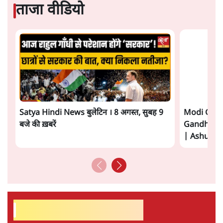
यूरोपीय संघ मुक्त व्यापार समझौते (एफ़टीए) में दिखाई देता है—
किसी दीर्घकालिक रणनीतिक दूरदृष्टि की पराकाष्ठा कम, और
परिस्थितियों के दबाव में लिया गया एक तेज़ निर्णय अधिक लगता
और पढ़ें
है।
सत्य हिन्दी ऐप
डाउनलोड
करें
सतीश झा
सतीश झा समकालीन भारतीय भाषाई लेखन के सबसे सूक्ष्म,
विश्लेषणात्मक और मानवीय स्वरों में से एक हैं। शिक्षा, समाज,
संस्कृति और भाषा पर उनकी दृष्टि गहरी और साफ़ है। उनकी शैली—
सरल भाषा में जटिल प्रश्नों को खोलने की—उन्हें आज के
हिंदी‑हिंदुस्तानी लेखन में एक विशिष्ट स्थान देती है।