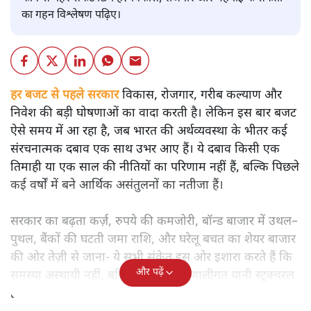
बजट
शीतल पी. सिंह
बजट से पहले भारत की अर्थव्यवस्था की चमकदार तस्वीर के पीछे
कौन-से गहरे संकट छिपे हैं? विकास, रोजगार और महंगाई के संकेतों
का गहन विश्लेषण पढ़िए।
हर बजट से पहले सरकार
विकास, रोजगार, गरीब कल्याण और
निवेश की बड़ी घोषणाओं का वादा करती है। लेकिन इस बार बजट
ऐसे समय में आ रहा है, जब भारत की अर्थव्यवस्था के भीतर कई