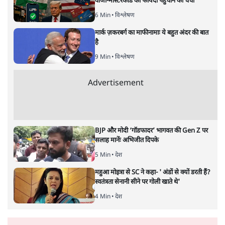
विश्लेषण
|
सतीश झा
|
29 JAN, 2026
भारत ईयू मुक्त व्यापार समझौताः ईयू अध्यक्ष उर्सुला वॉन डेर लेयेन और
पीएम मोदी
सतीश झा
भारत-यूरोपीय संघ मुक्त व्यापार समझौताः क्या यूरोप की ओर भारत
का झुकाव एक लंबा रणनीतिक नज़रिया है या वैश्विक दबावों और
अमेरिकी अनिश्चितता की वजह से उठाया गया एक कदम है? वरिष्ठ
पत्रकार सतीश झा का आकलनः
कूटनीति में समय ही सबसे
बड़ा कारक होता है। भारत का यूरोप की
ओर ताज़ा झुकाव—जिसका ठोस रूप हाल ही में संपन्न भारत–