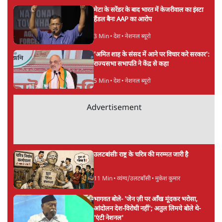
सतीश झा
की और स्टोरी पढ़ें
अगली खबर लोड हो रही है...
ताजा खबरें
पीएम मोदी लाल किले से बताएं पैलेट गन चलाने का
आदेश किसका था, जंतर मंतर हमाराः CJP
5 Min
•
देश
सुखबीर बादल और पीएम मोदी मिले, पंजाब चुनाव से
पहले बीजेपी-अकाली दल गठबंधन की अटकलें तेज
6 Min
•
पंजाब
संसद में क्या FCRA बिल पेश कर सकते हैं शाह?
कांग्रेस ने अपने सांसदों के लिए जारी किया व्हिप