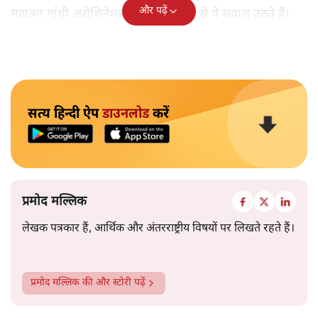
और पढ़ें
महात्मा गांधी असेशिनेशन' नामक किताब से ये सवाल उठते हैं।
सत्य हिन्दी ऐप
डाउनलोड
करें
प्रमोद मल्लिक
लेखक पत्रकार हैं, आर्थिक और अंतरराष्ट्रीय विषयों पर लिखते रहते हैं।
प्रमोद मल्लिक
की और स्टोरी पढ़ें