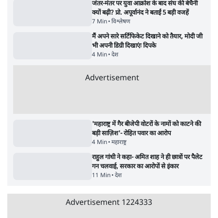
Satya Hindi News बुलेटिन । 8 अगस्त, सुबह 9
Modi Govt
बजे की ख़बरें
Gandhi? भार
| Ashutosh
सर्वाधिक पढ़ी गयी खबरें
मेटा के सरेंडर के बाद भारत में केजरीवाल का इंस्टा
हैंडल बैनः AAP का आरोप
3 Min
•
देश
•
नेशनल ब्यूरो
'अमित शाह के संसद में आने पर विचार करे सरकार':
राज्यसभा सभापति ने केंद्र से कहा
5 Min
•
देश
•
नेशनल ब्यूरो