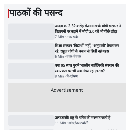
BJP और मोदी ‘गॉडफादर’ भागवत की Gen Z पर
सलाह मानेंः अभिजीत दिपके
5 Min
•
देश
महुआ मोइत्रा से SC ने कहा- ' अंडों से क्यों डरती हैं?
स्वतंत्रता सेनानी सीने पर गोली खाते थे'
4 Min
•
देश
ताजा वीडियो