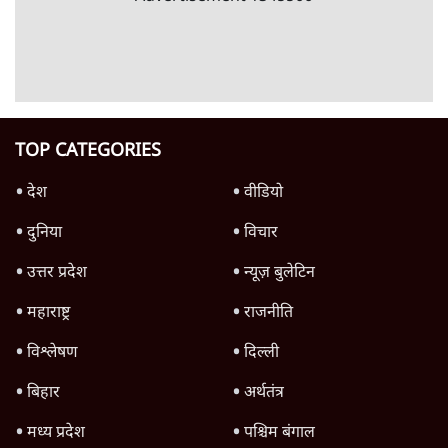
6 Min
•
वक़्त-बेवक़्त
क्या 95 साल पुराने भारतीय सांख्यिकी संस्थान की
स्वायत्तता पर भी अब मंडरा रहा ख़तरा?
8 Min
•
विश्लेषण
Advertisement
उलटबांसीः राष्ट्र के चरित्र की मरम्मत जारी है
11 Min
•
व्यंग्य/उलटबाँसी
जंतर-मंतर पर युवा आक्रोश के बाद संघ की बेचैनी
क्यों बढ़ी? प्रो. अपूर्वानंद ने बताईं 5 बड़ी वजहें
7 Min
•
विश्लेषण
मैं अपने सारे सर्टिफिकेट दिखाने को तैयार, मोदी जी
भी अपनी डिग्री दिखाएंः दिपके
4 Min
•
देश
Advertisement