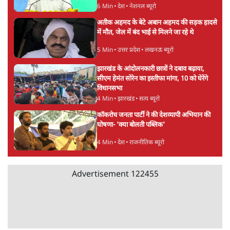
6 Min
•
देश
Advertisement
'E20- दाल में काला नहीं, पूरी दाल ही काली; वाहनों
को बरबाद कर रहा है इथेनॉल': राहुल
5 Min
•
देश
UPI पर प्रस्तावित शुल्क के पीछे ट्रंप का दबाव?
वीजा-मास्टरकार्ड को फायदा पहुँचाने की चर्चा
6 Min
•
विश्लेषण
मार्क ज़करबर्ग का माफीनामाः ये बहुत अंदर की बात
है
9 Min
•
विश्लेषण
Advertisement