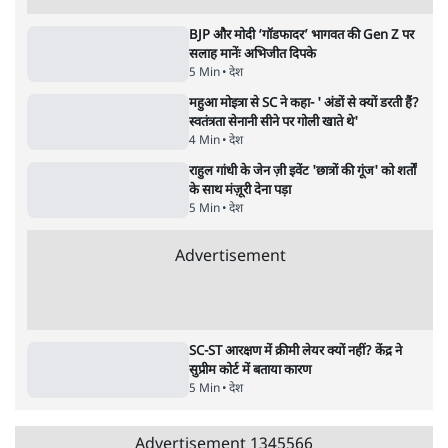
4 Min
•
झारखंड
•
सत्य ब्यूरो
कॉकरोच जनता पार्टी ने की देशव्यापी अभियान की
घोषणा- 'क्या बोलती पब्लिक'
4 Min
•
देश
•
राजनीतिक ब्यूरो
Advertisement
122455
पाठकों की पसन्द
जनता का 2.32 करोड़ रोज़ाना खर्चः योगी सरकार ने
विज्ञापनों पर उड़ाने में मोदी 3.0 को भी पीछे छोड़ा
7 Min
•
उत्तर प्रदेश
शिक्षा संस्थान ‘विद्यार्थी’ नहीं, ‘अनुयायी’ तैयार कर
रहे, राहुल गांधी के बयान से छिड़ी नई बहस