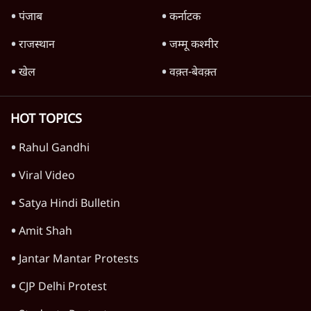
'महाराष्ट्र में गैर बीजेपी वोटरों के नामों को काटने की
बड़ी साज़िश'- रोहित पवार का आरोप
4 Min
•
महाराष्ट्र
राहुल गांधी ने कहा- अमित शाह ने ही छात्रों पर पैलेट
गन चलवाई, सरकार का आरोपों से इंकार
11 Min
•
देश
Advertisement
1224333
देश
पीएम मोदी लाल किले से बताएं पैलेट गन चलाने का
आदेश किसका था, जंतर मंतर हमाराः CJP