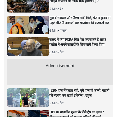
सत्य हिन्दी ऐप
डाउनलोड
करें
मुकेश कुमार
लेखक सत्यहिंदी के संपादक हैं।
मुकेश कुमार
की और स्टोरी पढ़ें
भारत–यूरोप संवाद: दूरदर्शी रणनीति या
हालात से उपजा मोड़?