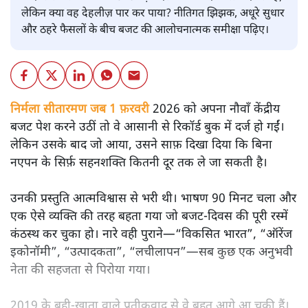
लेकिन क्या वह देहलीज़ पार कर पाया? नीतिगत झिझक, अधूरे सुधार
और ठहरे फैसलों के बीच बजट की आलोचनात्मक समीक्षा पढ़िए।
निर्मला सीतारमण जब 1 फ़रवरी
2026 को अपना नौवाँ केंद्रीय
बजट पेश करने उठीं तो वे आसानी से रिकॉर्ड बुक में दर्ज हो गईं।
लेकिन उसके बाद जो आया, उसने साफ़ दिखा दिया कि बिना
नएपन के सिर्फ़ सहनशक्ति कितनी दूर तक ले जा सकती है।
उनकी प्रस्तुति आत्मविश्वास से भरी थी। भाषण 90 मिनट चला और
एक ऐसे व्यक्ति की तरह बहता गया जो बजट‑दिवस की पूरी रस्में
कंठस्थ कर चुका हो। नारे वही पुराने—“विकसित भारत”, “ऑरेंज
इकोनॉमी”, “उत्पादकता”, “लचीलापन”—सब कुछ एक अनुभवी
नेता की सहजता से पिरोया गया।
2019 के बही‑खाता वाले प्रतीकवाद से वे बहुत आगे आ चुकी हैं।