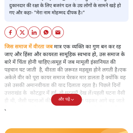
दुकानदार की रक्षा के लिए बजरंग दल के उग्र लोगों के सामने खड़े हो
गए और कहा- "मेरा नाम मोहम्मद दीपक है।"
जिस समाज में वीरता जब
मात्र एक व्यक्ति का गुण बन कर रह
जाए और हिंसा और कायरता सामूहिक स्वभाव हो, उस समाज के
बारे में चिंता होनी चाहिए।समूह में जब मामूली इंसानियत की
पहचान घट जाती है, वीरता की ज़रूरत महसूस होने लगती है।एक
अकेले वीर को पूरा कायर समाज घेरकर मार डालता है क्योंकि वह
उसे उसकी अमानवीयता की याद दिलाता रहता है। पिछले दिनों
उत्तराखंड के कोटद्वार में हुई दो घटनाएँ देख लें।पहली घटना वैसी
और पढ़ें
ही थी, जैसी घटनाओं की खबर हम रोज़ाना पढ़कर आगे बढ़ जाते
हैं।भारत के तक़रीबन हर हिस्से से ऐसी खबर आती ही रहती है।