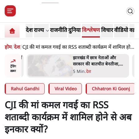
देश
राज्य
राजनीति
दुनिया
विश्लेषण
विचार
वीडियो
वक़्त
होम
/
देश
/
CJI की मां कमल गवई का RSS शताब्दी कार्यक्रम में शामिल होने
से अब इनकार क्यों?
हा- ' अंडों
झारखंड में छात्र नेताओं और
ता सेनानी
सरकार की बातचीत बेनतीजा,
ट्रेंडिंग
आंदोलन जारी
5 Min
.
देश
ख़बर
Rahul Gandhi
Viral Video
Chhatron Ki Goonj
CJI की मां कमल गवई का RSS
शताब्दी कार्यक्रम में शामिल होने से अब
इनकार क्यों?