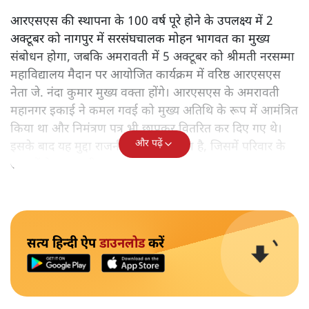
आरएसएस की स्थापना के 100 वर्ष पूरे होने के उपलक्ष्य में 2
अक्टूबर को नागपुर में सरसंघचालक मोहन भागवत का मुख्य
संबोधन होगा, जबकि अमरावती में 5 अक्टूबर को श्रीमती नरसम्मा
महाविद्यालय मैदान पर आयोजित कार्यक्रम में वरिष्ठ आरएसएस
नेता जे. नंदा कुमार मुख्य वक्ता होंगे। आरएसएस के अमरावती
महानगर इकाई ने कमल गवई को मुख्य अतिथि के रूप में आमंत्रित
किया था और निमंत्रण पत्र भी छापकर वितरित कर दिए गए थे।
और पढ़ें
इसके बाद यह मुद्दा राजनीतिक रंग ले चुका है, जिसमें परिवार के
सदस्यों के बयान भी आए।
सत्य हिन्दी ऐप
डाउनलोड
करें