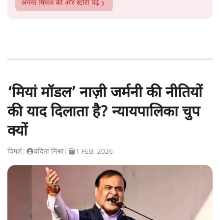
अनन्त मित्तल
की और स्टोरी पढ़ें
‘मियां मॉडल’ नाज़ी जर्मनी की नीतियों
की याद दिलाता है? न्यायपालिका चुप
क्यों
विमर्श
|
वंदिता मिश्रा
|
1 FEB, 2026