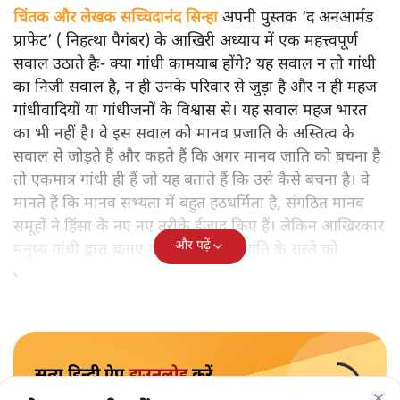
चिंतक और लेखक सच्चिदानंद सिन्हा
अपनी पुस्तक ‘द अनआर्मड
प्राफेट’ ( निहत्था पैगंबर) के आखिरी अध्याय में एक महत्त्वपूर्ण
सवाल उठाते हैः- क्या गांधी कामयाब होंगे? यह सवाल न तो गांधी
का निजी सवाल है, न ही उनके परिवार से जुड़ा है और न ही महज
गांधीवादियों या गांधीजनों के विश्वास से। यह सवाल महज भारत
का भी नहीं है। वे इस सवाल को मानव प्रजाति के अस्तित्व के
सवाल से जोड़ते हैं और कहते हैं कि अगर मानव जाति को बचना है
तो एकमात्र गांधी ही हैं जो यह बताते हैं कि उसे कैसे बचना है। वे
मानते हैं कि मानव सभ्यता में बहुत हठधर्मिता है, संगठित मानव
समूहों ने हिंसा के नए नए तरीके ईजाद किए हैं। लेकिन आखिरकार
और पढ़ें
मनुष्य गांधी द्वारा बताए गए अहिंसा और शांति के रास्ते को
अपनाएगा।
सत्य हिन्दी ऐप
डाउनलोड
करें