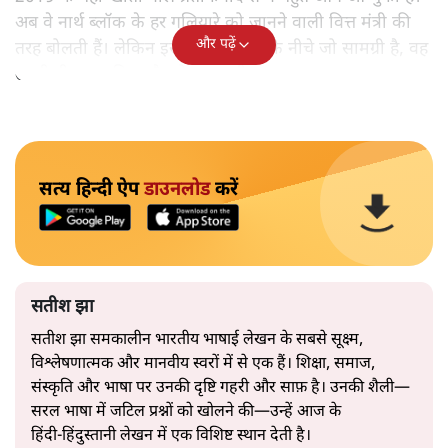
अब वे नार्थ ब्लॉक के हर गलियारे को जानने वाली वित्त मंत्री की
और पढ़ें
तरह बोलती हैं। लेकिन इस आत्मविश्वास के नीचे जो सामग्री है, वह
उतनी ही अनुमानित और दोहराव भरी।
सत्य हिन्दी ऐप
डाउनलोड
करें
सतीश झा
सतीश झा समकालीन भारतीय भाषाई लेखन के सबसे सूक्ष्म,
विश्लेषणात्मक और मानवीय स्वरों में से एक हैं। शिक्षा, समाज,
संस्कृति और भाषा पर उनकी दृष्टि गहरी और साफ़ है। उनकी शैली—
सरल भाषा में जटिल प्रश्नों को खोलने की—उन्हें आज के
हिंदी‑हिंदुस्तानी लेखन में एक विशिष्ट स्थान देती है।