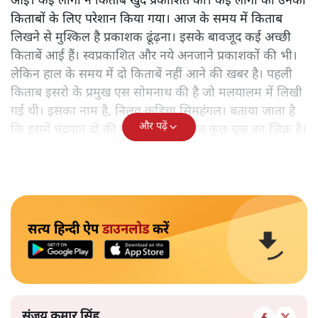
आई। कई लोगों ने किताबें खुद प्रकाशित कीं। कई लोगों को उनकी
किताबों के लिए परेशान किया गया। आज के समय में किताब
लिखने से मुश्किल है प्रकाशक ढूंढ़ना। इसके बावजूद कई अच्छी
किताबें आई हैं। स्वप्रकाशित और नये अनजाने प्रकाशकों की भी।
लेकिन हाल के समय में दो किताबें नहीं आने की खबर है। पहली
किताब इसरो के प्रमुख एस सोमनाथ की है जो मलयालम में लिखी
गई थी। इसका नाम है, निलवु कुडिचा सिमहंगल। बताया जाता है
और पढ़ें
कि इसमें चंद्रयान दो की नाकामी से संबंधित कुछ चूक का जिक्र है।
सत्य हिन्दी ऐप
डाउनलोड
करें
संजय कुमार सिंह